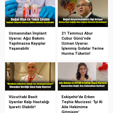
Uzmanından İmplant
21 Temmuz Abur
Uyarısı: Ağız Bakımı
Cubur Günü’nde
Yapılmazsa Kayıplar
Uzman Uyarısı:
Yaşanabilir
İşlenmiş Gıdalar Yerine
Hurma Tüketin!
Vücuttaki Basit
Eskişehir’de Erken
Uyarılar Kalp Hastalığı
Teşhis Mucizesi: "İyi Ki
İşareti Olabilir!
Aile Hekimime
Gitmişim"