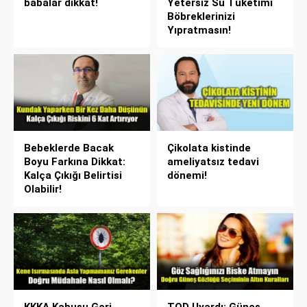
babalar dikkat!
Yetersiz Su Tüketimi
Böbreklerinizi
Yıpratmasın!
Bebeklerde Bacak
Çikolata kistinde
Boyu Farkına Dikkat:
ameliyatsız tedavi
Kalça Çıkığı Belirtisi
dönemi!
Olabilir!
KKKA Kabusu Geri
TOD Uyardı: Güneş