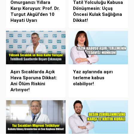
Omurganızı Yıllara
Tatil Yolculuğu Kabusa
Karşı Koruyun: Prof. Dr.
Dönüşmesin: Uçuş
Turgut Akgül’den 10
Öncesi Kulak Sağlığına
Hayati Uyarı
Dikkat!
Aşırı Sıcaklarda Açık
Yaz aylarında aşırı
Hava Sporuna Dikkat:
terleme kabus
Ani Ölüm Riskini
olabiliyor!
Artırıyor!