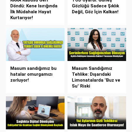
Döndü: Kene Isırığında
Gözlüğü Sadece Şıklık
İlk Müdahale Hayat
Değil, Göz İçin Kalkan!
Kurtarıyor!
Masum sandığımız bu
Masum Sandığımız
hatalar omurgamızı
Tehlike: Dışarıdaki
zorluyor!
Limonatalarda "Buz ve
Su" Riski