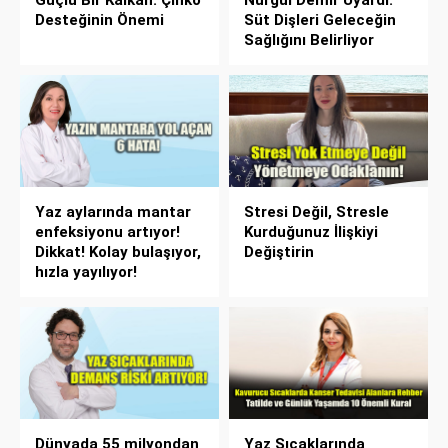
Güçlü Bir Kalkan: Çinko
Nurgül Demir Uyardı:
Desteğinin Önemi
Süt Dişleri Geleceğin
Sağlığını Belirliyor
Yaz aylarında mantar
Stresi Değil, Stresle
enfeksiyonu artıyor!
Kurduğunuz İlişkiyi
Dikkat! Kolay bulaşıyor,
Değiştirin
hızla yayılıyor!
Dünyada 55 milyondan
Yaz Sıcaklarında