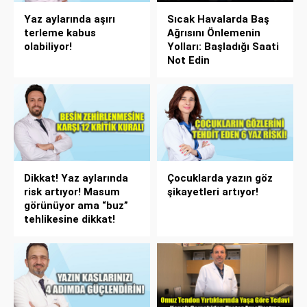
Yaz aylarında aşırı
Sıcak Havalarda Baş
terleme kabus
Ağrısını Önlemenin
olabiliyor!
Yolları: Başladığı Saati
Not Edin
Dikkat! Yaz aylarında
Çocuklarda yazın göz
risk artıyor! Masum
şikayetleri artıyor!
görünüyor ama “buz”
tehlikesine dikkat!