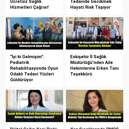
Ücretsiz Sağlık
Tedavide Gecikmek
Hizmetleri Çağrısı!
Hayati Risk Taşıyor
“İyi ki Gelmişim”:
Eskişehir İl Sağlık
Pediatrik
Müdürlüğü’nden Aile
Rehabilitasyonda Oyun
Hekimlerine Erken Tanı
Odaklı Tedavi Yüzleri
Teşekkürü
Güldürüyor