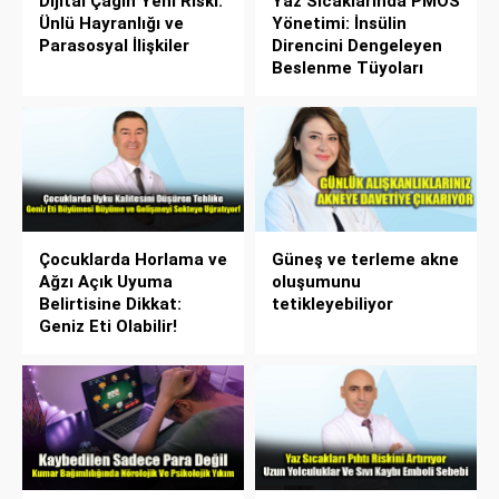
Dijital Çağın Yeni Riski:
Yaz Sıcaklarında PMOS
Ünlü Hayranlığı ve
Yönetimi: İnsülin
Parasosyal İlişkiler
Direncini Dengeleyen
Beslenme Tüyoları
Çocuklarda Horlama ve
Güneş ve terleme akne
Ağzı Açık Uyuma
oluşumunu
Belirtisine Dikkat:
tetikleyebiliyor
Geniz Eti Olabilir!