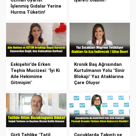
Uzman Uyarısı:
İşareti Olabilir!
İşlenmiş Gıdalar Yerine
Hurma Tüketin!
Eskişehir’de Erken
Kronik Baş Ağrısından
Teşhis Mucizesi: "İyi Ki
Kurtulmanın Yolu "Sinir
Aile Hekimime
Blokajı" Yaz Ataklarına
Gitmişim"
Çare Oluyor
Gizli Tehlike "Tatil
Çocuklarda Takıntı ve