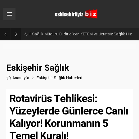
Hani Eskişehir Kaleydi? Yeni Parti’ye Geçişte Hesaplar Tutmadı!
Eskişehir Sağlık
Anasayfa
Eskişehir Sağlık Haberler
i
Rotavirüs Tehlikesi:
Yüzeylerde Günlerce Canlı
Kalıyor! Korunmanın 5
Temel Kuralı!