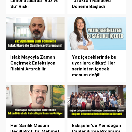
Limonatalarda "Buz ve
"Uzaktan Randevu"
Su" Riski
Dönemi Başladı
Islak Mayoyla Zaman
Yaz içeceklerinde bu
Geçirmek Enfeksiyon
uyarılara dikkat! Her
Riskini Artırabilir
serinleten içecek
masum değil!
Her Sarılık Masum
Eskişehir’de Yenidoğan
Değil! Prof. Dr. Mehmet
Canlandırma Programı