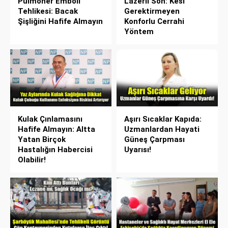
Pulmoner Emboli
Lazerli Son: Kesi
Tehlikesi: Bacak
Gerektirmeyen
Şişliğini Hafife Almayın
Konforlu Cerrahi
Yöntem
Kulak Çınlamasını
Aşırı Sıcaklar Kapıda:
Hafife Almayın: Altta
Uzmanlardan Hayati
Yatan Birçok
Güneş Çarpması
Hastalığın Habercisi
Uyarısı!
Olabilir!