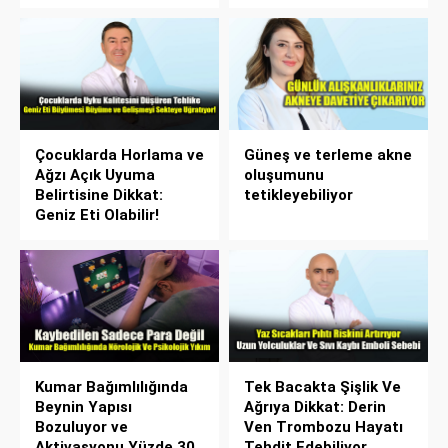
Çocuklarda Horlama ve
Güneş ve terleme akne
Ağzı Açık Uyuma
oluşumunu
Belirtisine Dikkat:
tetikleyebiliyor
Geniz Eti Olabilir!
Kumar Bağımlılığında
Tek Bacakta Şişlik Ve
Beynin Yapısı
Ağrıya Dikkat: Derin
Bozuluyor ve
Ven Trombozu Hayatı
Aktivasyonu Yüzde 30
Tehdit Edebiliyor