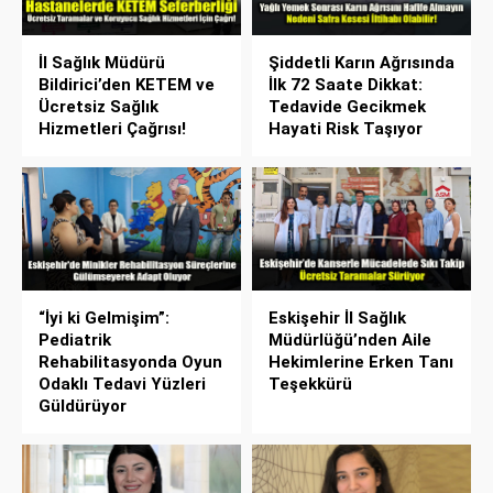
İl Sağlık Müdürü
Şiddetli Karın Ağrısında
Bildirici’den KETEM ve
İlk 72 Saate Dikkat:
Ücretsiz Sağlık
Tedavide Gecikmek
Hizmetleri Çağrısı!
Hayati Risk Taşıyor
“İyi ki Gelmişim”:
Eskişehir İl Sağlık
Pediatrik
Müdürlüğü’nden Aile
Rehabilitasyonda Oyun
Hekimlerine Erken Tanı
Odaklı Tedavi Yüzleri
Teşekkürü
Güldürüyor