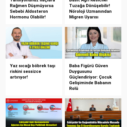
Tansiyonunuz İlaçlara
Basit Ağrı Kesiciler
Rağmen Düşmüyorsa
Tuzağa Dönüşebilir!
Sebebi Aldosteron
Nöroloji Uzmanından
Hormonu Olabilir!
Migren Uyarısı
Yaz sıcağı böbrek taşı
Baba Figürü Güven
riskini sessizce
Duygusunu
artırıyor!
Güçlendiriyor: Çocuk
Gelişiminde Babanın
Rolü