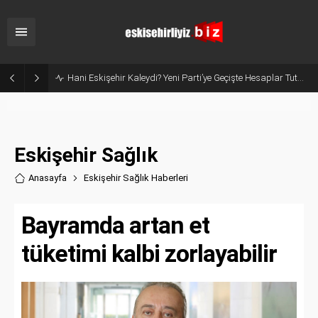
Dede Korkut Parkı’nda Paten Rüzgarı: Minik Sporcular Dengede Sınır Tanımıyor!
Eskişehir Sağlık
Anasayfa
Eskişehir Sağlık Haberler
i
Bayramda artan et
tüketimi kalbi zorlayabilir