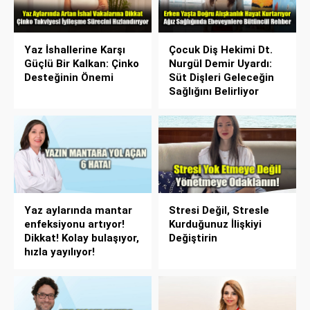
Yaz İshallerine Karşı
Çocuk Diş Hekimi Dt.
Güçlü Bir Kalkan: Çinko
Nurgül Demir Uyardı:
Desteğinin Önemi
Süt Dişleri Geleceğin
Sağlığını Belirliyor
Yaz aylarında mantar
Stresi Değil, Stresle
enfeksiyonu artıyor!
Kurduğunuz İlişkiyi
Dikkat! Kolay bulaşıyor,
Değiştirin
hızla yayılıyor!