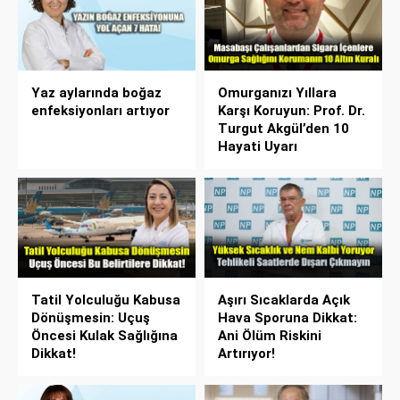
Yaz aylarında boğaz
Omurganızı Yıllara
enfeksiyonları artıyor
Karşı Koruyun: Prof. Dr.
Turgut Akgül’den 10
Hayati Uyarı
Tatil Yolculuğu Kabusa
Aşırı Sıcaklarda Açık
Dönüşmesin: Uçuş
Hava Sporuna Dikkat:
Öncesi Kulak Sağlığına
Ani Ölüm Riskini
Dikkat!
Artırıyor!