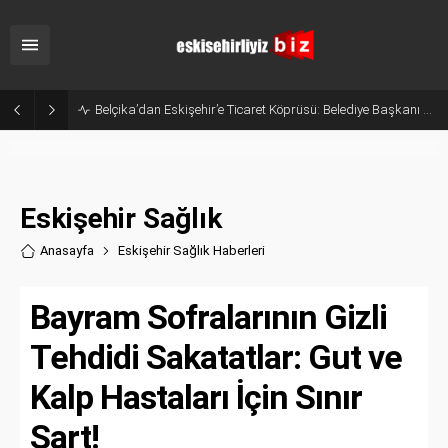
Eskişehir’in Gururu Elif Ertek Millî Takım Kampına Davet Edildi!
Eskişehir Sağlık
Anasayfa
Eskişehir Sağlık Haberler
i
Bayram Sofralarının Gizli
Tehdidi Sakatatlar: Gut ve
Kalp Hastaları İçin Sınır
Şart!