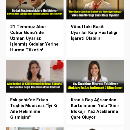
21 Temmuz Abur
Vücuttaki Basit
Cubur Günü’nde
Uyarılar Kalp Hastalığı
Uzman Uyarısı:
İşareti Olabilir!
İşlenmiş Gıdalar Yerine
Hurma Tüketin!
Eskişehir’de Erken
Kronik Baş Ağrısından
Teşhis Mucizesi: "İyi Ki
Kurtulmanın Yolu "Sinir
Aile Hekimime
Blokajı" Yaz Ataklarına
Gitmişim"
Çare Oluyor