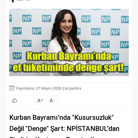
Yayınlama: 27 Mayıs 2026 Çarşamba
A
A
+
-
Kurban Bayramı’nda "Kusursuzluk"
Değil "Denge" Şart: NPİSTANBUL’dan