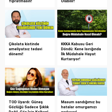
Yıpratmasın!
Olabilir!
Çikolata kistinde
KKKA Kabusu Geri
ameliyatsız tedavi
Döndü: Kene Isırığında
dönemi!
İlk Müdahale Hayat
Kurtarıyor!
TOD Uyardı: Güneş
Masum sandığımız bu
Gözlüğü Sadece Şıklık
hatalar omurgamızı
Değil, Göz İçin Kalkan!
zorluyor!