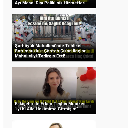
Ayı Mesai Dışı Poliklinik Hizmetleri
Şarhöyük Mahallesi’nde Tehlikeli
Sorumsuzluk: Çöpten Çıkan İlaçlar
Mahalleliyi Tedirgin Etti!
Eskişehir’de Erken Teşhis Mucizesi:
"İyi Ki Aile Hekimime Gitmişim"