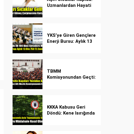
Uzmanlardan Hayati
Güneş Çarpması
Uyarısı!
YKS’ye Giren Gençlere
Enerji Bursu: Aylık 13
Bin 750 TL Başarı
Desteği!
TBMM
Komisyonundan Geçti:
İşte Madde Madde
Yeni Öğrenci Affı
Rehberi
KKKA Kabusu Geri
Döndü: Kene Isırığında
İlk Müdahale Hayat
Kurtarıyor!