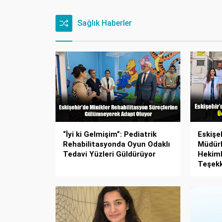
Sağlık Haberler
“İyi ki Gelmişim”: Pediatrik
Eskişeh
Rehabilitasyonda Oyun Odaklı
Müdürl
Tedavi Yüzleri Güldürüyor
Hekiml
Teşek