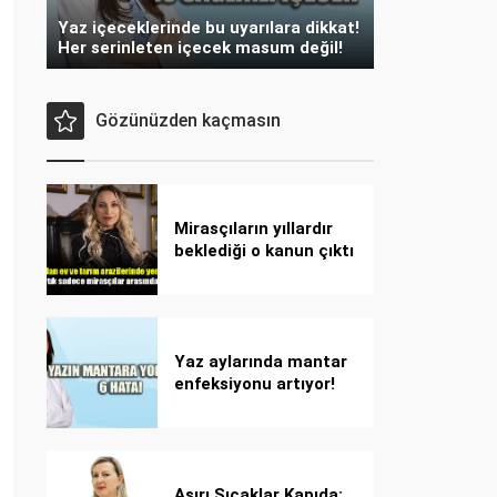
Yaz içeceklerinde bu uyarılara dikkat!
Her serinleten içecek masum değil!
Gözünüzden kaçmasın
Mirasçıların yıllardır
beklediği o kanun çıktı
Yaz aylarında mantar
enfeksiyonu artıyor!
Dikkat! Kolay
bulaşıyor, hızla
yayılıyor!
Aşırı Sıcaklar Kapıda: