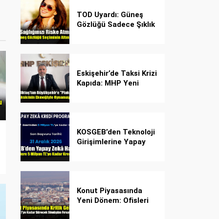
TOD Uyardı: Güneş
Gözlüğü Sadece Şıklık
Değil, Göz İçin Kalkan!
Eskişehir’de Taksi Krizi
Kapıda: MHP Yeni
Plaka Planına Karşı
Çözüm Önerdi
KOSGEB’den Teknoloji
Girişimlerine Yapay
Zekâ Kredi Programı
Konut Piyasasında
Yeni Dönem: Ofisleri
Konuta Dönüştürmek