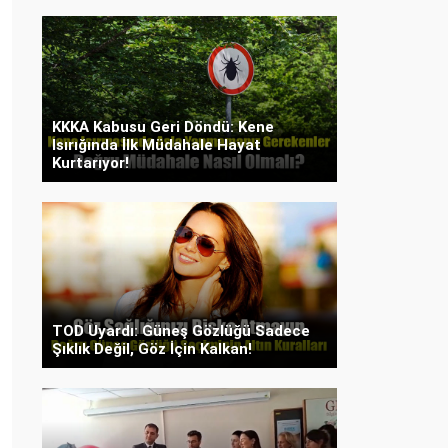
KKKA Kabusu Geri Döndü: Kene
Isırığında İlk Müdahale Hayat
Kurtarıyor!
TOD Uyardı: Güneş Gözlüğü Sadece
Şıklık Değil, Göz İçin Kalkan!