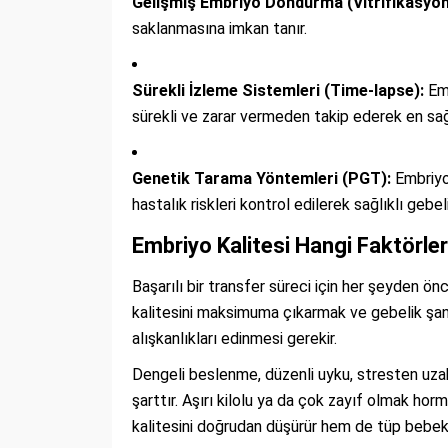
Gelişmiş Embriyo Dondurma (Vitrifikasyon
saklanmasına imkan tanır.
Sürekli İzleme Sistemleri (Time-lapse):
Emb
sürekli ve zarar vermeden takip ederek en sağl
Genetik Tarama Yöntemleri (PGT):
Embriyo
hastalık riskleri kontrol edilerek sağlıklı gebelik
Embriyo Kalitesi Hangi Faktörler
Başarılı bir transfer süreci için her şeyden ön
kalitesini maksimuma çıkarmak ve gebelik şans
alışkanlıkları edinmesi gerekir.
Dengeli beslenme, düzenli uyku, stresten uza
şarttır. Aşırı kilolu ya da çok zayıf olmak ho
kalitesini doğrudan düşürür hem de tüp bebek t