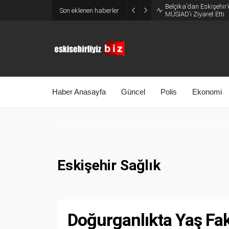
Belçika’dan Eskişehir’
Son eklenen haberler
MÜSİAD’ı Ziyaret Etti
Haber Anasayfa
Güncel
Polis
Ekonomi
Eskişehir Sağlık
Doğurganlıkta Yaş Fa