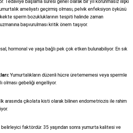
r. Tedaviye başlama süresi genel olarak bir yıl korunmasız ilişki
umurtalık ameliyatı geçirmiş olması, pelvik enfeksiyon öyküsü
erkekte sperm bozukluklarının tespiti halinde zaman
uzmanına başvurulması kritik önem taşıyor.
apısal, hormonal ve yaşa bağlı pek çok etken bulunabiliyor. En sık
arı:
Yumurtalıkların düzenli hücre üretememesi veya spermle
ı olması gebeliği engelliyor.
k arasında çikolata kisti olarak bilinen endometriozis ile rahim
iyor.
belirleyici faktördür. 35 yaşından sonra yumurta kalitesi ve