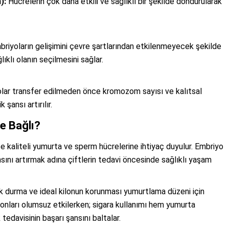
):
Hücrelerin çok daha etkili ve sağlıklı bir şekilde dondurularak
riyoların gelişimini çevre şartlarından etkilenmeyecek şekilde
ıklı olanın seçilmesini sağlar.
lar transfer edilmeden önce kromozom sayısı ve kalıtsal
 şansı artırılır.
e Bağlı?
ce kaliteli yumurta ve sperm hücrelerine ihtiyaç duyulur. Embriyo
ını artırmak adına çiftlerin tedavi öncesinde sağlıklı yaşam
k durma ve ideal kilonun korunması yumurtlama düzeni için
rmonları olumsuz etkilerken; sigara kullanımı hem yumurta
edavisinin başarı şansını baltalar.