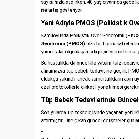
sayısı hızla azalırken, 40 yaş civarında gebeli
ise artış gösteriyor.
Yeni Adıyla PMOS (Polikistik Ov
Kamuoyunda Polikistik Over Sendromu (PKOS) 
Sendromu (PMOS)
olan bu hormonal rahatsız
yumurtalar olgunlaşamadığı için yumurtlama g
Bu hastalıklarda öncelikle yaşam tarzı değişikl
alınamazsa tüp bebek tedavisine geçilir. PMOS
oldukça yakındır ancak yumurtalıkların aşırı u
özel protokollerle dikkatli yönetilmesi gerekir
Tüp Bebek Tedavilerinde Güncel
Son yıllarda tıp teknolojisinde yaşanan yenili
artırmıştır. Öne çıkan güncel gelişmeler şunlar