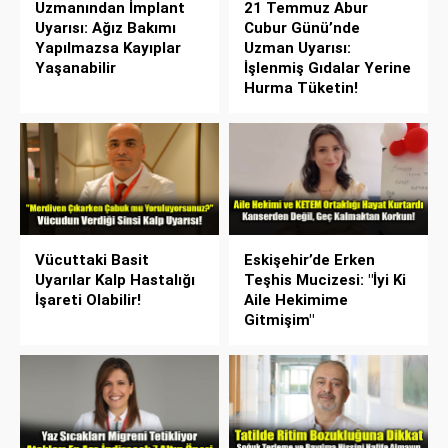
Uzmanından İmplant
21 Temmuz Abur
Uyarısı: Ağız Bakımı
Cubur Günü’nde
Yapılmazsa Kayıplar
Uzman Uyarısı:
Yaşanabilir
İşlenmiş Gıdalar Yerine
Hurma Tüketin!
Vücuttaki Basit
Eskişehir’de Erken
Uyarılar Kalp Hastalığı
Teşhis Mucizesi: "İyi Ki
İşareti Olabilir!
Aile Hekimime
Gitmişim"