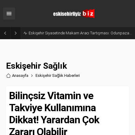
AK Parti’nin 25. Kuruluş Yıl Dönümünde Eskişehir’de Anlamlı Mevlit Programı
Eskişehir Sağlık
Anasayfa
Eskişehir Sağlık Haberler
i
Bilinçsiz Vitamin ve
Takviye Kullanımına
Dikkat! Yarardan Çok
Zararı Olabilir