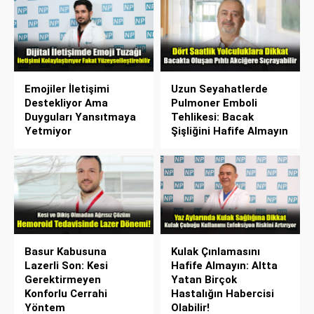
Emojiler İletişimi
Uzun Seyahatlerde
Destekliyor Ama
Pulmoner Emboli
Duyguları Yansıtmaya
Tehlikesi: Bacak
Yetmiyor
Şişliğini Hafife Almayın
Basur Kabusuna
Kulak Çınlamasını
Lazerli Son: Kesi
Hafife Almayın: Altta
Gerektirmeyen
Yatan Birçok
Konforlu Cerrahi
Hastalığın Habercisi
Yöntem
Olabilir!