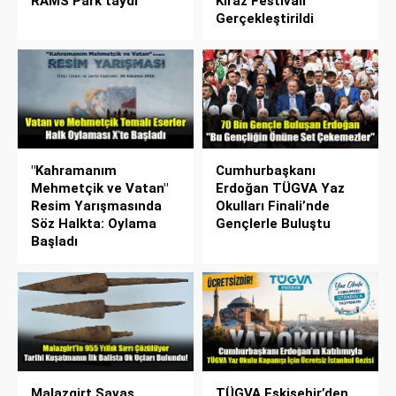
RAMS Park’taydı
Kiraz Festivali
Gerçekleştirildi
"Kahramanım
Cumhurbaşkanı
Mehmetçik ve Vatan"
Erdoğan TÜGVA Yaz
Resim Yarışmasında
Okulları Finali’nde
Söz Halkta: Oylama
Gençlerle Buluştu
Başladı
Malazgirt Savaş
TÜGVA Eskişehir’den