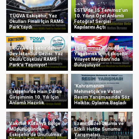
ESTÜ’de 15 Temmuz’un
TÜGVA Eskişehir, Yaz
10. Yılına Özel Anlamlı
Okulları Finali İçin RAMS
Fotoğraf Sergisi
Park’taydı
Kapılarını Açtı
TÜGVA Eskişehir’den
15 Temmuz Ruhunu
Dev İstanbul Gezisi: Yaz
Yaşatmak İçin Eskişehir
Okulu Coşkusu RAMS
Vilayet Meydanı’nda
Park’a Taşınıyor!
Buluşuluyor
"Kahramanım
Eskişehir’de Hain Darbe
Mehmetçik ve Vatan"
Girişiminin 10. Yılı İçin
Resim Yarışmasında Söz
Anlamlı Hazırlık
Halkta: Oylama Başladı
Vakıflar Kütahya Bölge
Ezanı Güzel Okuma ve
Müdürlüğünden
Etkili Hutbe Sunumu
Eskişehir’de Unutulmaz
Yarışmaları