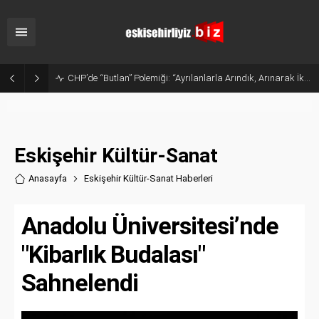
CHP’de “Butlan” Polemiği: “Ayrılanlarla Arındık, Arınarak İktidar Olacağız”
Eskişehir Kültür-Sanat
Anasayfa
Eskişehir Kültür-Sanat Haberler
i
Anadolu Üniversitesi’nde
"Kibarlık Budalası"
Sahnelendi