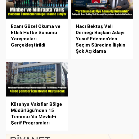
Ezanı Güzel Okuma ve
Hacı Bektaş Veli
Etkili Hutbe Sunumu
Derneği Başkan Adayı
Yarışmaları
Yusuf Edemen’den
Gerçekleştirildi
Seçim Sürecine İlişkin
Şok Açıklama
Kütahya Vakıflar Bölge
Müdürlüğü’nden 15
Temmuz’da Mevlid-i
Şerif Programları