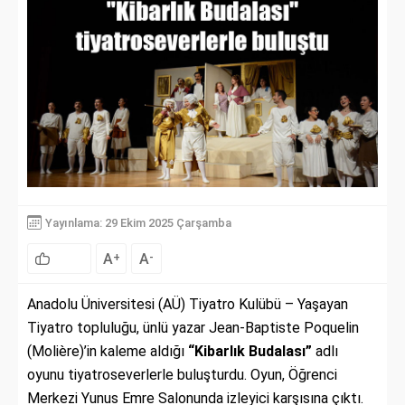
Yayınlama: 29 Ekim 2025 Çarşamba
A
A
+
-
Anadolu Üniversitesi (AÜ) Tiyatro Kulübü – Yaşayan
Tiyatro topluluğu, ünlü yazar Jean-Baptiste Poquelin
(Molière)’in kaleme aldığı
“Kibarlık Budalası”
adlı
oyunu tiyatroseverlerle buluşturdu. Oyun, Öğrenci
Merkezi Yunus Emre Salonunda izleyici karşısına çıktı.