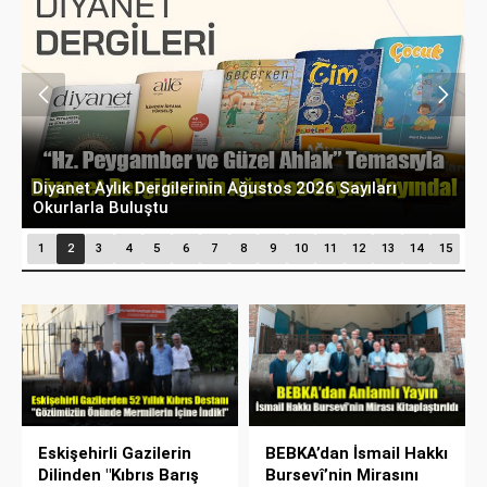
Diyanet Aylık Dergilerinin Ağustos 2026 Sayıları
T
Okurlarla Buluştu
P
1
2
3
4
5
6
7
8
9
10
11
12
13
14
15
Eskişehirli Gazilerin
BEBKA’dan İsmail Hakkı
Dilinden "Kıbrıs Barış
Bursevî’nin Mirasını