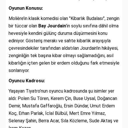
Oyunun Konusu:
Molière’in klasik komedisi olan "Kibarlık Budalası", zengin
bir tüccar olan
Bay Jourdain
'in soylu sınıfına dâhil olma
hevesiyle kendini gülünç duruma düşürmesini konu
ediniyor. Gösteriş merakı ve sahte kibarlık arayışıyla
çevresindekiler tarafından aldatılan Jourdain'in hikâyesi,
zenginliğin tek başına kibar olmayı sağlamadığını, asıl
kibarlığın içten gelen bir erdem olduğunu fark etmesiyle
sonlanıyor.
Oyuncu Kadrosu:
Yaşayan Tiyatro’nun oyuncu kadrosunda şu isimler yer
aldı: Polen Su Tören, Kerem Çin, Buse Uysal, Doğancan
Demir, Mustafa Gaffaroğlu, Ersin Dündar, Umut Erdem
Koç, Erhan Parlak, İclal Bülbül, Mert Emre Yılmaz,
Selenay Şahin, Berra Acar, Sıla Közleme, Sude Aktaş ve