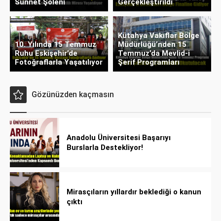
Sünnet Şöleni
Gerçekleştirildi
Kütahya Vakıflar Bölge
10. Yılında 15 Temmuz
Müdürlüğü’nden 15
Ruhu Eskişehir’de
Temmuz’da Mevlid-i
Fotoğraflarla Yaşatılıyor
Şerif Programları
Gözünüzden kaçmasın
Anadolu Üniversitesi Başarıyı
Burslarla Destekliyor!
Mirasçıların yıllardır beklediği o kanun
çıktı