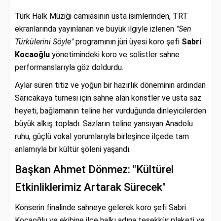
Türk Halk Müziği camiasının usta isimlerinden, TRT
ekranlarında yayınlanan ve büyük ilgiyle izlenen
"Sen
Türkülerini Söyle"
programının jüri üyesi koro şefi
Sabri
Kocaoğlu
yönetimindeki koro ve solistler sahne
performanslarıyla göz doldurdu.
Aylar süren titiz ve yoğun bir hazırlık döneminin ardından
Sarıcakaya turnesi için sahne alan koristler ve usta saz
heyeti, bağlamanın teline her vurduğunda dinleyicilerden
büyük alkış topladı. Sazların teline yansıyan Anadolu
ruhu, güçlü vokal yorumlarıyla birleşince ilçede tam
anlamıyla bir kültür şöleni yaşandı.
Başkan Ahmet Dönmez: "Kültürel
Etkinliklerimiz Artarak Sürecek"
Konserin finalinde sahneye gelerek koro şefi Sabri
Kocaoğlu ve ekibine ilçe halkı adına teşekkür plaketi ve