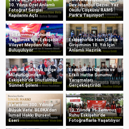
10. Yılına Özel Anlamlı
Dev İstanbul Gezisi: Yaz
Fotoğraf Sergisi
Okulu Coşkusu RAMS
Kapılarını Açtı
Park’a Taşınıyor!
15 Temmuz Ruhunu
Yaşatmak İçin Eskişehir
Eskişehir’de Hain Darbe
Vilayet Meydanı’nda
Girişiminin 10. Yılı İçin
Buluşuluyor
Anlamlı Hazırlık
Vakıflar Kütahya Bölge
Ezanı Güzel Okuma ve
Müdürlüğünden
Etkili Hutbe Sunumu
Eskişehir’de Unutulmaz
Yarışmaları
Sünnet Şöleni
Gerçekleştirildi
Vefatının 300. Yılında
Büyük Vefa: BEBKA’dan
10. Yılında 15 Temmuz
İsmail Hakkı Bursevî
Ruhu Eskişehir’de
Eseri
Fotoğraflarla Yaşatılıyor