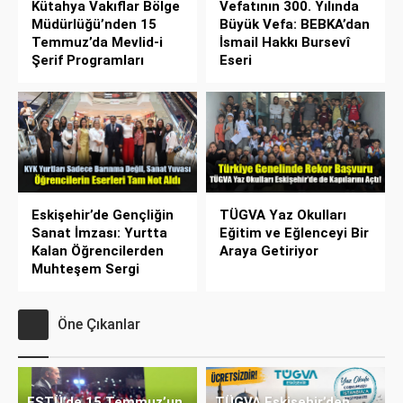
Kütahya Vakıflar Bölge
Vefatının 300. Yılında
Müdürlüğü’nden 15
Büyük Vefa: BEBKA’dan
Temmuz’da Mevlid-i
İsmail Hakkı Bursevî
Şerif Programları
Eseri
Eskişehir’de Gençliğin
TÜGVA Yaz Okulları
Sanat İmzası: Yurtta
Eğitim ve Eğlenceyi Bir
Kalan Öğrencilerden
Araya Getiriyor
Muhteşem Sergi
Öne Çıkanlar
ESTÜ’de 15 Temmuz’un
TÜGVA Eskişehir’den