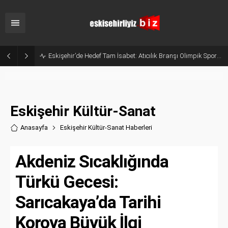
Eskişehir’de Hedef Tam İsabet: Atıcılık Branşı Olimpik Sporcular Yetiştiriyor
Eskişehir Kültür-Sanat
Anasayfa
Eskişehir Kültür-Sanat Haberler
i
Akdeniz Sıcaklığında
Türkü Gecesi:
Sarıcakaya’da Tarihi
Koroya Büyük İlgi