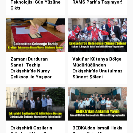
Teknolojisi Gün Yüzüne
RAMS Park’a Taşınıyor!
Çıktı
Zamanı Durduran
Vakıflar Kütahya Bölge
Sanat: Tezhip
Müdürlüğünden
Eskişehir’de Nuray
Eskişehir’de Unutulmaz
Çeliksoy ile Yaşıyor
Sünnet Şöleni
Eskişehirli Gazilerin
BEBKA’dan İsmail Hakkı