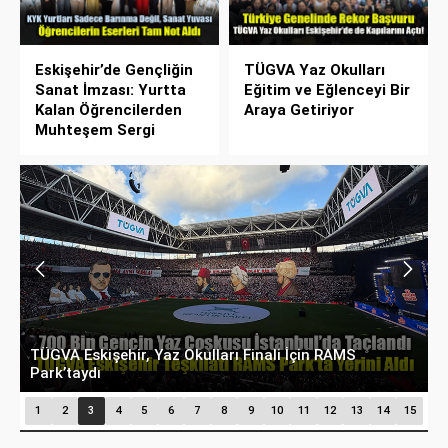
Eskişehir’de Gençliğin
TÜGVA Yaz Okulları
Sanat İmzası: Yurtta
Eğitim ve Eğlenceyi Bir
Kalan Öğrencilerden
Araya Getiriyor
Muhteşem Sergi
TÜGVA Eskişehir, Yaz Okulları Finali İçin RAMS
4
Park’taydı
F
1
2
3
4
5
6
7
8
9
10
11
12
13
14
15