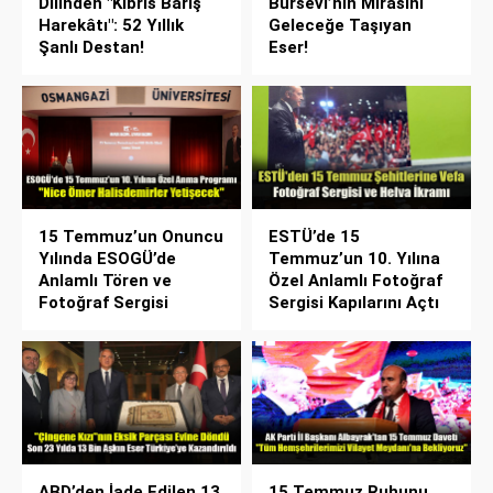
Dilinden "Kıbrıs Barış
Bursevî’nin Mirasını
Harekâtı": 52 Yıllık
Geleceğe Taşıyan
Şanlı Destan!
Eser!
15 Temmuz’un Onuncu
ESTÜ’de 15
Yılında ESOGÜ’de
Temmuz’un 10. Yılına
Anlamlı Tören ve
Özel Anlamlı Fotoğraf
Fotoğraf Sergisi
Sergisi Kapılarını Açtı
ABD’den İade Edilen 13.
15 Temmuz Ruhunu