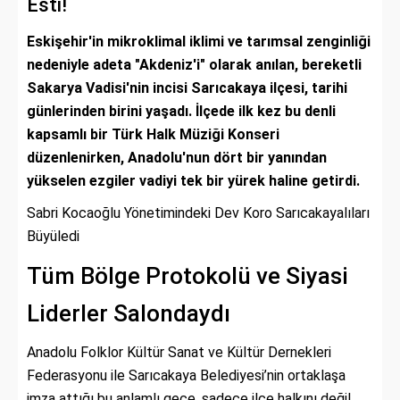
Esti!
Eskişehir'in mikroklimal iklimi ve tarımsal zenginliği
nedeniyle adeta "Akdeniz'i" olarak anılan, bereketli
Sakarya Vadisi'nin incisi Sarıcakaya ilçesi, tarihi
günlerinden birini yaşadı. İlçede ilk kez bu denli
kapsamlı bir Türk Halk Müziği Konseri
düzenlenirken, Anadolu'nun dört bir yanından
yükselen ezgiler vadiyi tek bir yürek haline getirdi.
Sabri Kocaoğlu Yönetimindeki Dev Koro Sarıcakayalıları
Büyüledi
Tüm Bölge Protokolü ve Siyasi
Liderler Salondaydı
Anadolu Folklor Kültür Sanat ve Kültür Dernekleri
Federasyonu ile Sarıcakaya Belediyesi’nin ortaklaşa
imza attığı bu anlamlı gece, sadece ilçe halkını değil