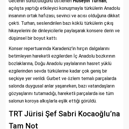
Gecenin sunuculuğunu üstlenen
Hüseyin Turhan
,
açılışta yaptığı etkileyici konuşmayla türkülerin Anadolu
insanının ortak hafızası, sevinci ve acısı olduğuna dikkat
çekti. Turhan, seslendirilen bazı köklü türkülerin çıkış
hikayelerini de dinleyicilerle paylaşarak konsere derin ve
düşünsel bir boyut kattı.
Konser repertuarında Karadeniz’in hırçın dalgalarını
betimleyen hareketli ezgilerden İç Anadolu bozkırının
bozlaklarına, Doğu Anadolu yaylalarının hasret yüklü
ezgilerinden sevda türkülerine kadar çok geniş bir
seçkiye yer verildi. Gurbet ve özlem temalı parçalarda
salonda duygusal anlar yaşanırken, bazı vatandaşların
gözyaşlarını tutamadığı, hareketli parçalarda ise tüm
salonun koroya alkışlarla eşlik ettiği görüldü.
TRT Jürisi Şef Sabri Kocaoğlu’na
Tam Not