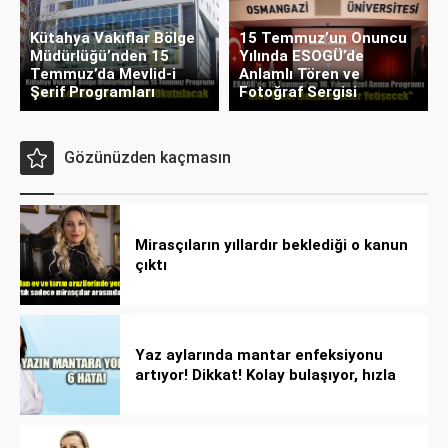
Kütahya Vakıflar Bölge
15 Temmuz’un Onuncu
Müdürlüğü’nden 15
Yılında ESOGÜ’de
Temmuz’da Mevlid-i
Anlamlı Tören ve
Şerif Programları
Fotoğraf Sergisi
Gözünüzden kaçmasın
Mirasçıların yıllardır beklediği o kanun
çıktı
Yaz aylarında mantar enfeksiyonu
artıyor! Dikkat! Kolay bulaşıyor, hızla
yayılıyor!