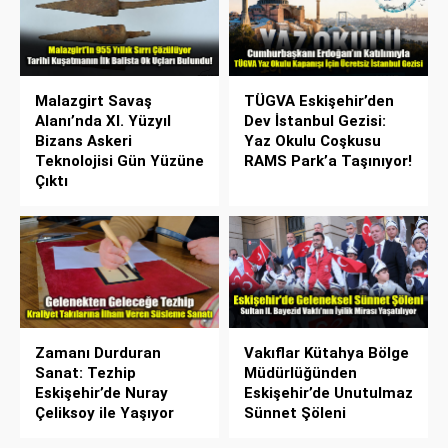
Malazgirt Savaş
TÜGVA Eskişehir’den
Alanı’nda XI. Yüzyıl
Dev İstanbul Gezisi:
Bizans Askeri
Yaz Okulu Coşkusu
Teknolojisi Gün Yüzüne
RAMS Park’a Taşınıyor!
Çıktı
Zamanı Durduran
Vakıflar Kütahya Bölge
Sanat: Tezhip
Müdürlüğünden
Eskişehir’de Nuray
Eskişehir’de Unutulmaz
Çeliksoy ile Yaşıyor
Sünnet Şöleni