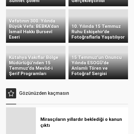
Sünnet Şöleni
Gerçekleştirildi
Vefatının 300. Yılında
Büyük Vefa: BEBKA’dan
10. Yılında 15 Temmuz
İsmail Hakkı Bursevî
Ruhu Eskişehir’de
Eseri
Fotoğraflarla Yaşatılıyor
Kütahya Vakıflar Bölge
15 Temmuz’un Onuncu
Müdürlüğü’nden 15
Yılında ESOGÜ’de
Temmuz’da Mevlid-i
Anlamlı Tören ve
Şerif Programları
Fotoğraf Sergisi
Gözünüzden kaçmasın
Mirasçıların yıllardır beklediği o kanun
çıktı