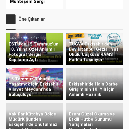
Muhteşem Sergi
Öne Çıkanlar
ESTÜ’de 15 Temmuz’un
TÜGVA Eskişehir’den
10. Yılına Özel Anlamlı
Dev İstanbul Gezisi: Yaz
Fotoğraf Sergisi
Okulu Coşkusu RAMS
Kapılarını Açtı
Park’a Taşınıyor!
15 Temmuz Ruhunu
Yaşatmak İçin Eskişehir
Eskişehir’de Hain Darbe
Vilayet Meydanı’nda
Girişiminin 10. Yılı İçin
Buluşuluyor
Anlamlı Hazırlık
Vakıflar Kütahya Bölge
Ezanı Güzel Okuma ve
Müdürlüğünden
Etkili Hutbe Sunumu
Eskişehir’de Unutulmaz
Yarışmaları