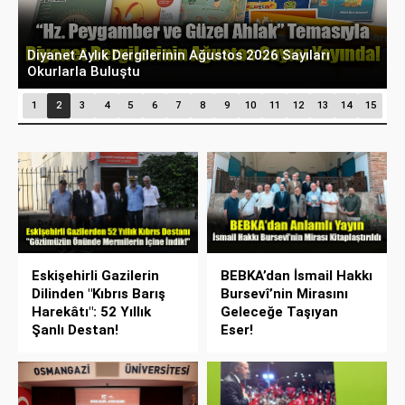
Diyanet Aylık Dergilerinin Ağustos 2026 Sayıları
T
Okurlarla Buluştu
P
1
2
3
4
5
6
7
8
9
10
11
12
13
14
15
Eskişehirli Gazilerin
BEBKA’dan İsmail Hakkı
Dilinden "Kıbrıs Barış
Bursevî’nin Mirasını
Harekâtı": 52 Yıllık
Geleceğe Taşıyan
Şanlı Destan!
Eser!