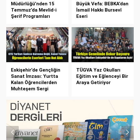
Müdürlüğü’nden 15
Büyük Vefa: BEBKA’dan
Temmuz’da Mevlid-i
İsmail Hakkı Bursevî
Şerif Programları
Eseri
Eskişehir’de Gençliğin
TÜGVA Yaz Okulları
Sanat İmzası: Yurtta
Eğitim ve Eğlenceyi Bir
Kalan Öğrencilerden
Araya Getiriyor
Muhteşem Sergi