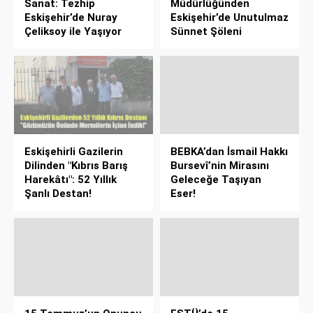
Sanat: Tezhip
Müdürlüğünden
Eskişehir’de Nuray
Eskişehir’de Unutulmaz
Çeliksoy ile Yaşıyor
Sünnet Şöleni
Eskişehirli Gazilerin
BEBKA’dan İsmail Hakkı
Dilinden "Kıbrıs Barış
Bursevî’nin Mirasını
Harekâtı": 52 Yıllık
Geleceğe Taşıyan
Şanlı Destan!
Eser!