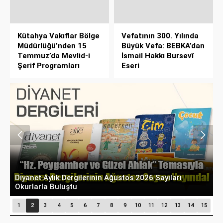
Kütahya Vakıflar Bölge
Vefatının 300. Yılında
Müdürlüğü’nden 15
Büyük Vefa: BEBKA’dan
Temmuz’da Mevlid-i
İsmail Hakkı Bursevî
Şerif Programları
Eseri
Diyanet Aylık Dergilerinin Ağustos 2026 Sayıları
T
Okurlarla Buluştu
P
1
2
3
4
5
6
7
8
9
10
11
12
13
14
15