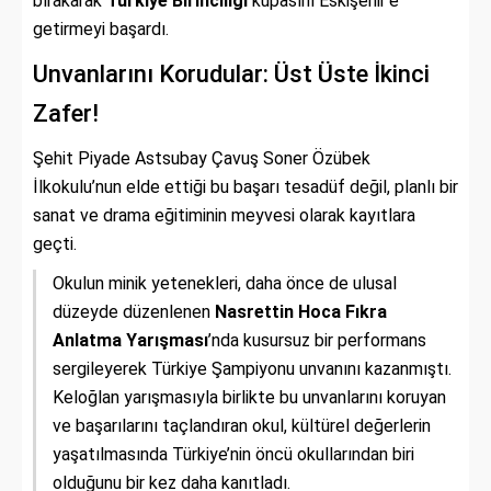
bırakarak
Türkiye Birinciliği
kupasını Eskişehir’e
getirmeyi başardı.
Unvanlarını Korudular: Üst Üste İkinci
Zafer!
Şehit Piyade Astsubay Çavuş Soner Özübek
İlkokulu’nun elde ettiği bu başarı tesadüf değil, planlı bir
sanat ve drama eğitiminin meyvesi olarak kayıtlara
geçti.
Okulun minik yetenekleri, daha önce de ulusal
düzeyde düzenlenen
Nasrettin Hoca Fıkra
Anlatma Yarışması
’nda kusursuz bir performans
sergileyerek Türkiye Şampiyonu unvanını kazanmıştı.
Keloğlan yarışmasıyla birlikte bu unvanlarını koruyan
ve başarılarını taçlandıran okul, kültürel değerlerin
yaşatılmasında Türkiye’nin öncü okullarından biri
olduğunu bir kez daha kanıtladı.