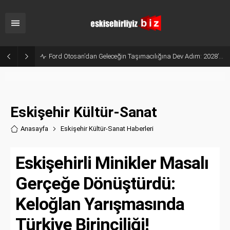
Ford Otosan’dan Geleceğin Taşımacılığına Dev Adım: 2028’de Yollarda Olacak!
Eskişehir Kültür-Sanat
Anasayfa
Eskişehir Kültür-Sanat Haberler
i
Eskişehirli Minikler Masalı
Gerçeğe Dönüştürdü:
Keloğlan Yarışmasında
Türkiye Birinciliği!