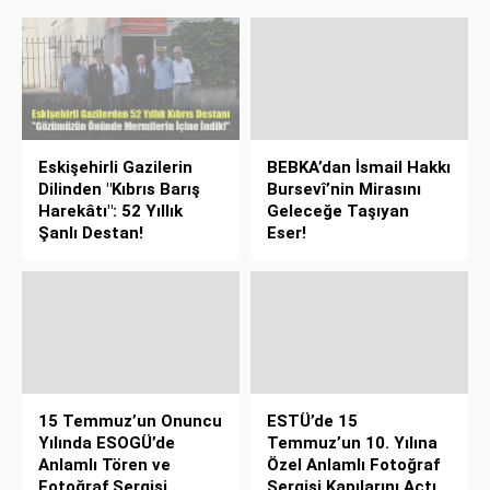
Eskişehirli Gazilerin
BEBKA’dan İsmail Hakkı
Dilinden "Kıbrıs Barış
Bursevî’nin Mirasını
Harekâtı": 52 Yıllık
Geleceğe Taşıyan
Şanlı Destan!
Eser!
15 Temmuz’un Onuncu
ESTÜ’de 15
Yılında ESOGÜ’de
Temmuz’un 10. Yılına
Anlamlı Tören ve
Özel Anlamlı Fotoğraf
Fotoğraf Sergisi
Sergisi Kapılarını Açtı