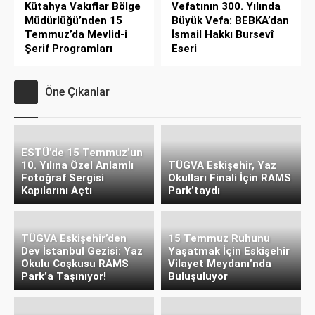
Kütahya Vakıflar Bölge
Vefatının 300. Yılında
Müdürlüğü’nden 15
Büyük Vefa: BEBKA’dan
Temmuz’da Mevlid-i
İsmail Hakkı Bursevî
Şerif Programları
Eseri
Öne Çıkanlar
ESTÜ’de 15 Temmuz’un
10. Yılına Özel Anlamlı
TÜGVA Eskişehir, Yaz
Fotoğraf Sergisi
Okulları Finali İçin RAMS
Kapılarını Açtı
Park’taydı
TÜGVA Eskişehir’den
15 Temmuz Ruhunu
Dev İstanbul Gezisi: Yaz
Yaşatmak İçin Eskişehir
Okulu Coşkusu RAMS
Vilayet Meydanı’nda
Park’a Taşınıyor!
Buluşuluyor