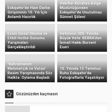
Vakıflar Kütahya Bölge
Eskişehir’de Hain Darbe
Müdürlüğünden
Girişiminin 10. Yılı İçin
Eskişehir’de Unutulmaz
Anlamlı Hazırlık
Sünnet Şöleni
Ezanı Güzel Okuma ve
Vefatının 300. Yılında
Etkili Hutbe Sunumu
Büyük Vefa: BEBKA’dan
Yarışmaları
İsmail Hakkı Bursevî
Gerçekleştirildi
Eseri
"Kahramanım
Mehmetçik ve Vatan"
10. Yılında 15 Temmuz
Resim Yarışmasında Söz
Ruhu Eskişehir’de
Halkta: Oylama Başladı
Fotoğraflarla Yaşatılıyor
Gözünüzden kaçmasın