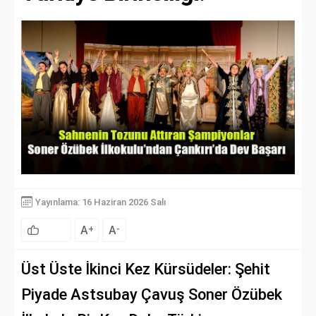
Yayınlama: 16 Haziran 2026 Salı
A
A
+
-
Üst Üste İkinci Kez Kürsüdeler: Şehit
Piyade Astsubay Çavuş Soner Özübek