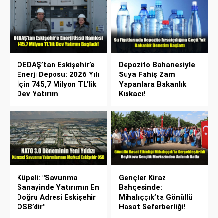
OEDAŞ’tan Eskişehir’e
Depozito Bahanesiyle
Enerji Deposu: 2026 Yılı
Suya Fahiş Zam
İçin 745,7 Milyon TL’lik
Yapanlara Bakanlık
Dev Yatırım
Kıskacı!
Küpeli: "Savunma
Gençler Kiraz
Sanayinde Yatırımın En
Bahçesinde:
Doğru Adresi Eskişehir
Mihalıççık’ta Gönüllü
OSB’dir"
Hasat Seferberliği!