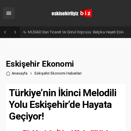
Korkudan Animasyona Beyaz Perdede Bu Hafta: 6 Yeni Film Vizyona Giriyor
Eskişehir Ekonomi
Anasayfa
Eskişehir Ekonomi Haberler
i
Türkiye’nin İkinci Melodili
Yolu Eskişehir’de Hayata
Geçiyor!