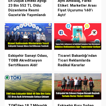
En Düşük Emekli Aylığı
Aynı Ambalaj, Farklı
23 Bin 552 TL Oldu:
Etiket: Marketler Arası
Düzenleme Resmi
Fiyat Uçurumu %60’ı
Gazete’de Yayımlandı
Aştı!
Eskişehir Sanayi Odası,
Ticaret Bakanlığı’ndan
TOBB Akreditasyon
Ticari Reklamlarda
Sertifikasını Aldı!
Radikal Kararlar
TOKİ’den 18,7 Milyarlık
Eskişehir Kuru Soğan