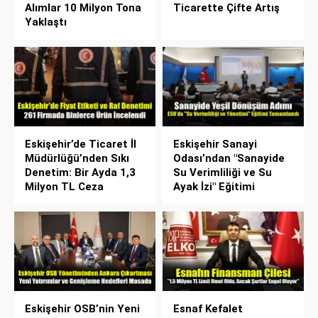
Alımlar 10 Milyon Tona
Ticarette Çifte Artış
Yaklaştı
Eskişehir’de Ticaret İl
Eskişehir Sanayi
Müdürlüğü’nden Sıkı
Odası’ndan "Sanayide
Denetim: Bir Ayda 1,3
Su Verimliliği ve Su
Milyon TL Ceza
Ayak İzi" Eğitimi
Eskişehir OSB’nin Yeni
Esnaf Kefalet