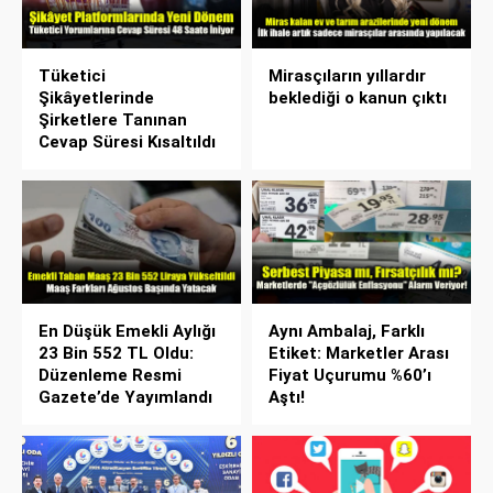
Tüketici
Mirasçıların yıllardır
Şikâyetlerinde
beklediği o kanun çıktı
Şirketlere Tanınan
Cevap Süresi Kısaltıldı
En Düşük Emekli Aylığı
Aynı Ambalaj, Farklı
23 Bin 552 TL Oldu:
Etiket: Marketler Arası
Düzenleme Resmi
Fiyat Uçurumu %60’ı
Gazete’de Yayımlandı
Aştı!