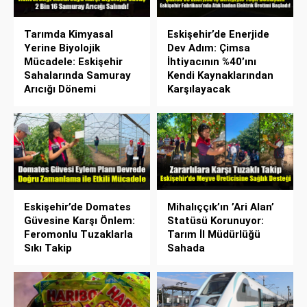
Tarımda Kimyasal
Eskişehir’de Enerjide
Yerine Biyolojik
Dev Adım: Çimsa
Mücadele: Eskişehir
İhtiyacının %40’ını
Sahalarında Samuray
Kendi Kaynaklarından
Arıcığı Dönemi
Karşılayacak
Eskişehir’de Domates
Mihalıççık’ın ’Ari Alan’
Güvesine Karşı Önlem:
Statüsü Korunuyor:
Feromonlu Tuzaklarla
Tarım İl Müdürlüğü
Sıkı Takip
Sahada