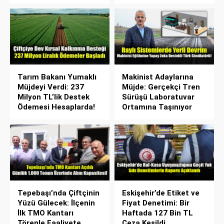
Tarım Bakanı Yumaklı
Makinist Adaylarına
Müjdeyi Verdi: 237
Müjde: Gerçekçi Tren
Milyon TL’lik Destek
Sürüşü Laboratuvar
Ödemesi Hesaplarda!
Ortamına Taşınıyor
Tepebaşı’nda Çiftçinin
Eskişehir’de Etiket ve
Yüzü Gülecek: İlçenin
Fiyat Denetimi: Bir
İlk TMO Kantarı
Haftada 127 Bin TL
Törenle Faaliyete
Ceza Kesildi