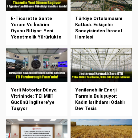
E-Ticarette Sahte
Türkiye Ortalamasını
Yorum Ve İndirim
Katladı: Eskişehir
Oyunu Bitiyor: Yeni
Sanayisinden İhracat
Yönetmelik Yürürlükte
Hamlesi
Yerli Motorlar Dünya
Yenilenebilir Enerji
Vitrininde: TEI Millî
Tarımla Buluşuyor:
Gücünü İngiltere’ye
Kadın İstihdamı Odaklı
Taşıyor
Dev Tesis