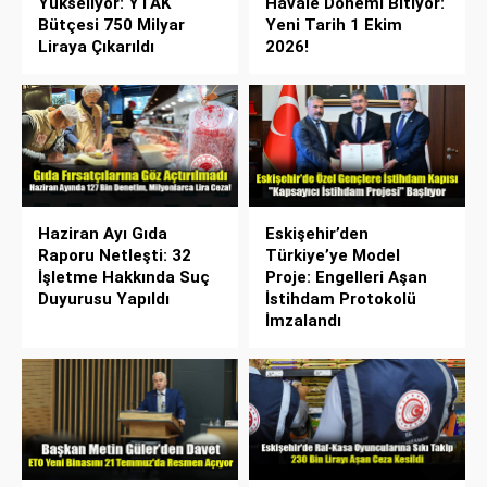
Yükseliyor: YTAK
Havale Dönemi Bitiyor:
Bütçesi 750 Milyar
Yeni Tarih 1 Ekim
Liraya Çıkarıldı
2026!
Haziran Ayı Gıda
Eskişehir’den
Raporu Netleşti: 32
Türkiye’ye Model
İşletme Hakkında Suç
Proje: Engelleri Aşan
Duyurusu Yapıldı
İstihdam Protokolü
İmzalandı