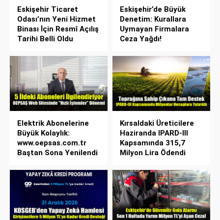
Eskişehir Ticaret
Eskişehir’de Büyük
Odası’nın Yeni Hizmet
Denetim: Kurallara
Binası İçin Resmî Açılış
Uymayan Firmalara
Tarihi Belli Oldu
Ceza Yağdı!
Elektrik Abonelerine
Kırsaldaki Üreticilere
Büyük Kolaylık:
Haziranda IPARD-III
www.oepsas.com.tr
Kapsamında 315,7
Baştan Sona Yenilendi
Milyon Lira Ödendi