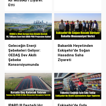
Kır MÜSİAD’ı Ziyaret
Etti
Geleceğin Enerji
Bakanlık Heyetinden
Şebekeleri Geliyor:
Eskişehir’de Soğan
OEDAŞ Dev Akıllı
Hasadına Saha
Şebeke
Ziyareti
Konsorsiyumunda
IPARD III Desteği Hız
Eskişehir’de Gıda