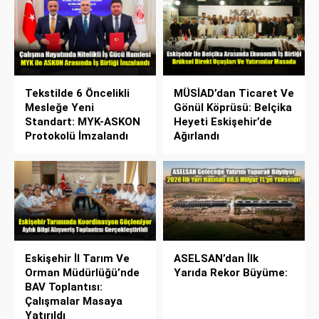
Tekstilde 6 Öncelikli
MÜSİAD’dan Ticaret Ve
Mesleğe Yeni
Gönül Köprüsü: Belçika
Standart: MYK-ASKON
Heyeti Eskişehir’de
Protokolü İmzalandı
Ağırlandı
Eskişehir İl Tarım Ve
ASELSAN’dan İlk
Orman Müdürlüğü’nde
Yarıda Rekor Büyüme:
BAV Toplantısı:
Çalışmalar Masaya
Yatırıldı