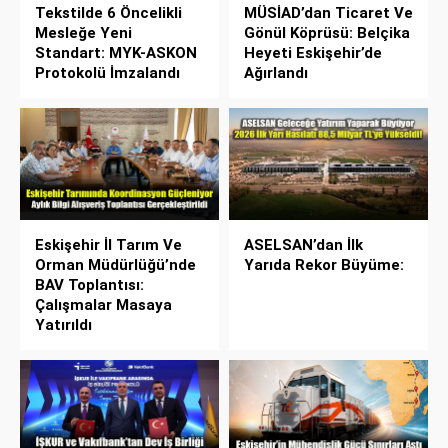
Tekstilde 6 Öncelikli
MÜSİAD’dan Ticaret Ve
Mesleğe Yeni
Gönül Köprüsü: Belçika
Standart: MYK-ASKON
Heyeti Eskişehir’de
Protokolü İmzalandı
Ağırlandı
Eskişehir İl Tarım Ve
ASELSAN’dan İlk
Orman Müdürlüğü’nde
Yarıda Rekor Büyüme:
BAV Toplantısı:
Çalışmalar Masaya
Yatırıldı