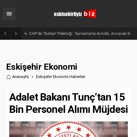
Sanayide Altyapı ve Temizlik Tepkisi: Gürhan Albayrak Küçük Sanayi Esnafını Ziyaret Etti
Eskişehir Ekonomi
Anasayfa
Eskişehir Ekonomi Haberler
i
Adalet Bakanı Tunç’tan 15
Bin Personel Alımı Müjdesi