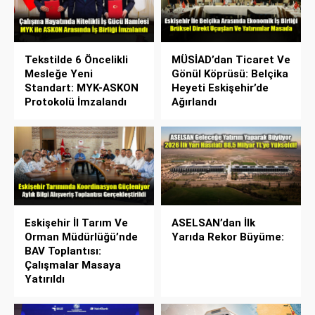
Tekstilde 6 Öncelikli
MÜSİAD’dan Ticaret Ve
Mesleğe Yeni
Gönül Köprüsü: Belçika
Standart: MYK-ASKON
Heyeti Eskişehir’de
Protokolü İmzalandı
Ağırlandı
Eskişehir İl Tarım Ve
ASELSAN’dan İlk
Orman Müdürlüğü’nde
Yarıda Rekor Büyüme:
BAV Toplantısı:
Çalışmalar Masaya
Yatırıldı