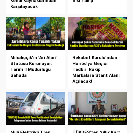
Kendi Kaynaklarından
Sıkı Takip
Karşılayacak
Mihalıççık’ın ’Ari Alan’
Rekabet Kurulu’ndan
Statüsü Korunuyor:
Haribo’ya Geçici
Tarım İl Müdürlüğü
Tedbir: Rakip
Sahada
Markalara Stant Alanı
Açılacak!
Millî Elektrikli Tren
TÜKDES’ten Yıllık Kart