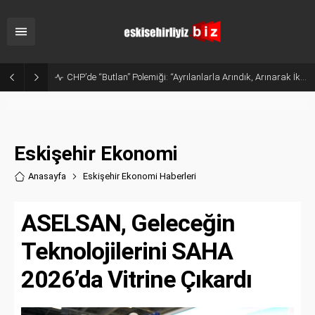
Sanayide Altyapı ve Temizlik Tepkisi: Gürhan Albayrak Küçük Sanayi Esnafını Ziyaret Etti
Eskişehir Ekonomi
Anasayfa
Eskişehir Ekonomi Haberler
i
ASELSAN, Geleceğin
Teknolojilerini SAHA
2026’da Vitrine Çıkardı