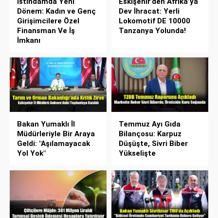
İstihdamda Yeni
Eskişehir’den Afrika’ya
Dönem: Kadın ve Genç
Dev İhracat: Yerli
Girişimcilere Özel
Lokomotif DE 10000
Finansman Ve İş
Tanzanya Yolunda!
İmkanı
Bakan Yumaklı İl
Temmuz Ayı Gıda
Müdürleriyle Bir Araya
Bilançosu: Karpuz
Geldi: "Aşılamayacak
Düşüşte, Sivri Biber
Yol Yok"
Yükselişte