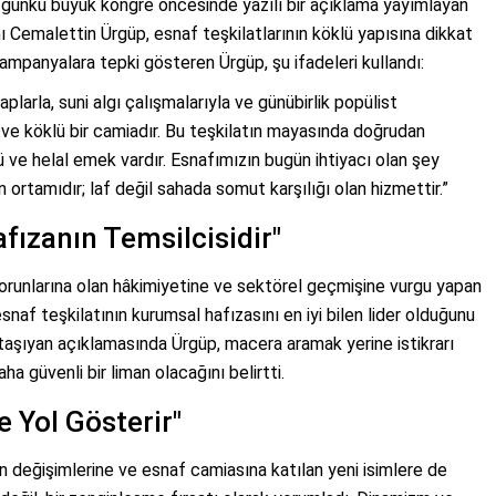
r günkü büyük kongre öncesinde yazılı bir açıklama yayımlayan
 Cemalettin Ürgüp, esnaf teşkilatlarının köklü yapısına dikkat
ampanyalara tepki gösteren Ürgüp, şu ifadeleri kullandı:
plarla, suni algı çalışmalarıyla ve günübirlik popülist
e köklü bir camiadır. Bu teşkilatın mayasında doğrudan
türü ve helal emek vardır. Esnafımızın bugün ihtiyacı olan şey
ven ortamıdır; laf değil sahada somut karşılığı olan hizmettir.”
ızanın Temsilcisidir"
orunlarına olan hâkimiyetine ve sektörel geçmişine vurgu yapan
naf teşkilatının kurumsal hafızasını en iyi bilen lider olduğunu
 taşıyan açıklamasında Ürgüp, macera aramak yerine istikrarı
a güvenli bir liman olacağını belirtti.
e Yol Gösterir"
değişimlerine ve esnaf camiasına katılan yeni isimlere de