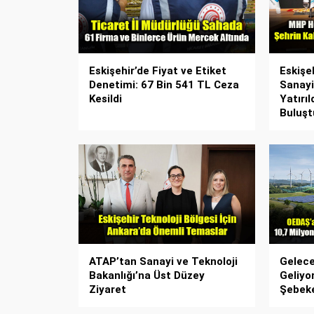
Eskişehir’de Fiyat ve Etiket
Eskişe
Denetimi: 67 Bin 541 TL Ceza
Sanayi
Kesildi
Yatırı
Buluşt
ATAP’tan Sanayi ve Teknoloji
Gelece
Bakanlığı’na Üst Düzey
Geliyo
Ziyaret
Şebek