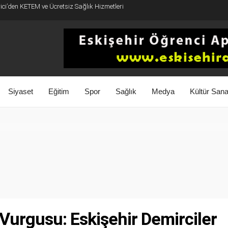
rici’den KETEM ve Ücretsiz Sağlık Hizmetleri
Siyaset
Eğitim
Spor
Sağlık
Medya
Kültür Sana
 Vurgusu: Eskişehir Demirciler