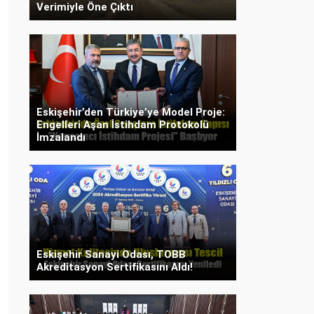
Verimiyle Öne Çıktı
Eskişehir’den Türkiye’ye Model Proje:
Engelleri Aşan İstihdam Protokolü
İmzalandı
Eskişehir Sanayi Odası, TOBB
Akreditasyon Sertifikasını Aldı!