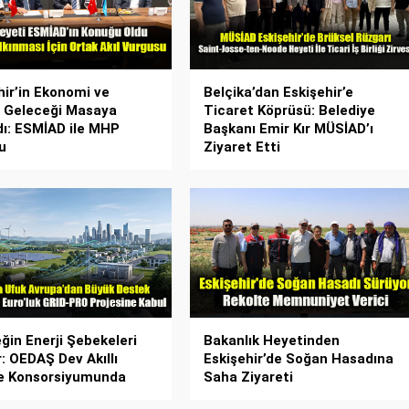
hir’in Ekonomi ve
Belçika’dan Eskişehir’e
 Geleceği Masaya
Ticaret Köprüsü: Belediye
ldı: ESMİAD ile MHP
Başkanı Emir Kır MÜSİAD’ı
u
Ziyaret Etti
ğin Enerji Şebekeleri
Bakanlık Heyetinden
r: OEDAŞ Dev Akıllı
Eskişehir’de Soğan Hasadına
e Konsorsiyumunda
Saha Ziyareti