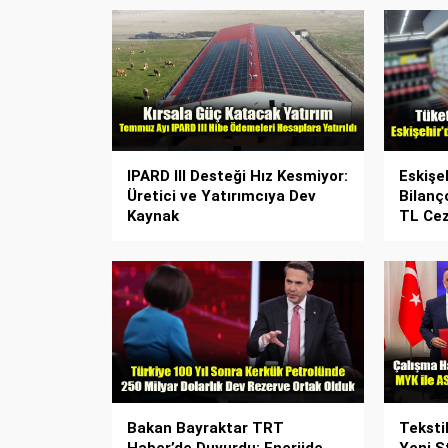
IPARD III Desteği Hız Kesmiyor:
Eskişe
Üretici ve Yatırımcıya Dev
Bilanç
Kaynak
TL Cez
Bakan Bayraktar TRT
Teksti
Haber’de Duyurdu: Enerjide
Yeni 