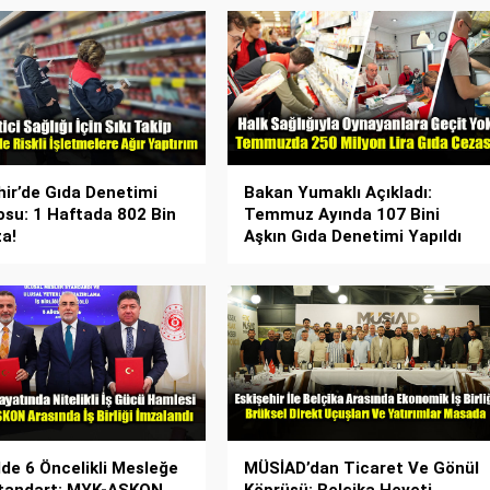
hir’de Gıda Denetimi
Bakan Yumaklı Açıkladı:
osu: 1 Haftada 802 Bin
Temmuz Ayında 107 Bini
a!
Aşkın Gıda Denetimi Yapıldı
lde 6 Öncelikli Mesleğe
MÜSİAD’dan Ticaret Ve Gönül
Standart: MYK-ASKON
Köprüsü: Belçika Heyeti