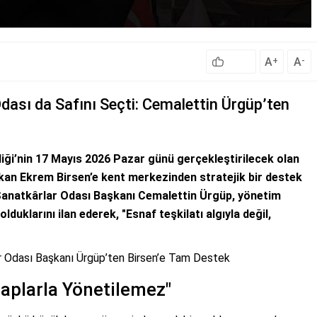
A
A
+
-
dası da Safını Seçti: Cemalettin Ürgüp’ten
liği’nin 17 Mayıs 2026 Pazar günü gerçekleştirilecek olan
kan Ekrem Birsen’e kent merkezinden stratejik bir destek
 Sanatkârlar Odası Başkanı Cemalettin Ürgüp, yönetim
duklarını ilan ederek, "Esnaf teşkilatı algıyla değil,
ler Odası Başkanı Ürgüp’ten Birsen’e Tam Destek
aplarla Yönetilemez"