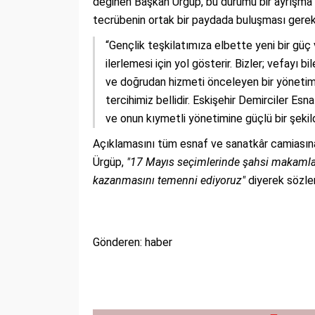
değinen Başkan Ürgüp, bu durumu bir ayrışma d
tecrübenin ortak bir paydada buluşması gerekti
“Gençlik teşkilatımıza elbette yeni bir güç
ilerlemesi için yol gösterir. Bizler; vefayı 
ve doğrudan hizmeti önceleyen bir yönetim
tercihimiz bellidir. Eskişehir Demirciler E
ve onun kıymetli yönetimine güçlü bir şekil
Açıklamasını tüm esnaf ve sanatkâr camiasına 
Ürgüp,
"17 Mayıs seçimlerinde şahsi makamların
kazanmasını temenni ediyoruz"
diyerek sözler
Gönderen: haber