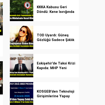
KKKA Kabusu Geri
Döndü: Kene Isırığında
İlk Müdahale Hayat
Kurtarıyor!
TOD Uyardı: Güneş
Gözlüğü Sadece Şıklık
Değil, Göz İçin Kalkan!
Eskişehir’de Taksi Krizi
Kapıda: MHP Yeni
Plaka Planına Karşı
Çözüm Önerdi
KOSGEB’den Teknoloji
Girişimlerine Yapay
Zekâ Kredi Programı