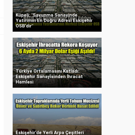
Küpeli: "Savunma Sanayinde
Yatırımın En Doğru Adresi Eskişehir
OSB’dir"
Türkiye Ortalamasını Katladı:
Eskişehir Sanayisinden İhracat
Hamlesi
Eskişehir’de Yerli Arpa Çeşitleri