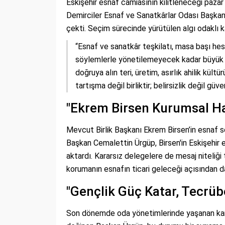
Eskişehir esnaf camiasının kilitleneceği paza
Demirciler Esnaf ve Sanatkârlar Odası Başkanı
çekti. Seçim sürecinde yürütülen algı odaklı k
“Esnaf ve sanatkâr teşkilatı, masa başı hesa
söylemlerle yönetilemeyecek kadar büyük v
doğruya alın teri, üretim, asırlık ahilik kül
tartışma değil birliktir; belirsizlik değil gü
"Ekrem Birsen Kurumsal Haf
Mevcut Birlik Başkanı Ekrem Birsen’in esnaf s
Başkan Cemalettin Ürgüp, Birsen'in Eskişehir es
aktardı. Kararsız delegelere de mesaj niteliği
korumanın esnafın ticari geleceği açısından dah
"Gençlik Güç Katar, Tecrüb
Son dönemde oda yönetimlerinde yaşanan kan 