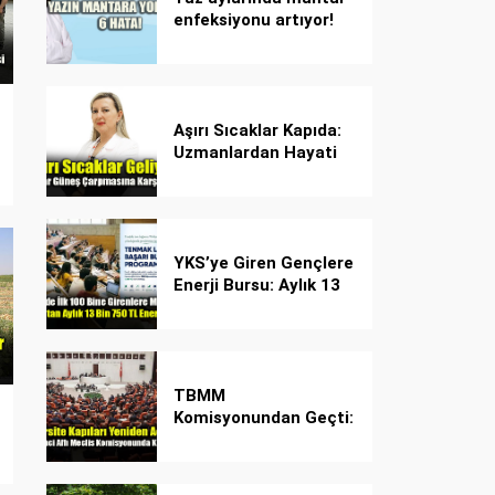
enfeksiyonu artıyor!
Dikkat! Kolay
bulaşıyor, hızla
yayılıyor!
Aşırı Sıcaklar Kapıda:
Uzmanlardan Hayati
Güneş Çarpması
Uyarısı!
YKS’ye Giren Gençlere
Enerji Bursu: Aylık 13
Bin 750 TL Başarı
Desteği!
TBMM
Komisyonundan Geçti:
İşte Madde Madde
Yeni Öğrenci Affı
Rehberi