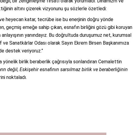
eğil, bir zenginleşme fırsatı olarak yorumladı. Dinamizm ve
ğinin altını çizerek vizyonunu şu sözlerle özetledi:
 ve heyecan katar, tecrübe ise bu enerjinin doğru yönde
bilen, geçmiş emeğe sahip çıkan, esnafın birliğini gözü gibi koruyan
 anlayışının yanındayız. Bu doğrultuda duruşumuz net, kurumsal
snaf ve Sanatkârlar Odası olarak Sayın Ekrem Birsen Başkanımıza
de destek veriyoruz.”
yönelik birlik beraberlik çağrısıyla sonlandıran Cemalettin
 değil, Eskişehir esnafının sarsılmaz birlik ve beraberliğinin
ini noktaladı.