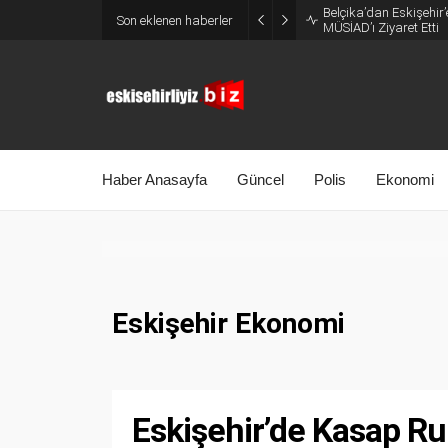
Belçika’dan Eskişehir’
Son eklenen haberler
MÜSİAD’ı Ziyaret Etti
Haber Anasayfa
Güncel
Polis
Ekonomi
Eskişehir Ekonomi
Eskişehir’de Kasap R