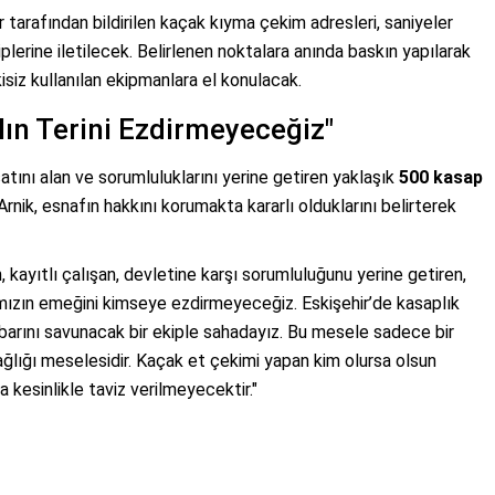
 tarafından bildirilen kaçak kıyma çekim adresleri, saniyeler
lerine iletilecek. Belirlenen noktalara anında baskın yapılarak
siz kullanılan ekipmanlara el konulacak.
ın Terini Ezdirmeyeceğiz"
atını alan ve sorumluluklarını yerine getiren yaklaşık
500 kasap
ik, esnafın hakkını korumakta kararlı olduklarını belirterek
, kayıtlı çalışan, devletine karşı sorumluluğunu yerine getiren,
mızın emeğini kimseye ezdirmeyeceğiz. Eskişehir’de kasaplık
ibarını savunacak bir ekiple sahadayız. Bu mesele sadece bir
ğlığı meselesidir. Kaçak et çekimi yapan kim olursa olsun
 kesinlikle taviz verilmeyecektir."