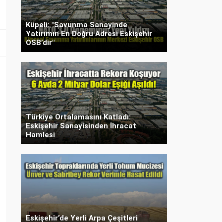
Küpeli: "Savunma Sanayinde
Yatırımın En Doğru Adresi Eskişehir
OSB’dir"
Türkiye Ortalamasını Katladı:
Eskişehir Sanayisinden İhracat
Hamlesi
Eskişehir’de Yerli Arpa Çeşitleri