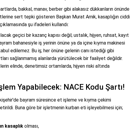
rtlarda, bakkal, manav, berber gibi alakasız dükkanların önünde
tlerine sert tepki gösteren Başkan Murat Arnik, kasaplığın ciddi
açıklamasında şu ifadeleri kullandı:
ak geçici bir kazanç kapısı değil; ustalık, hijyen, ruhsat, kayıt
Bayram bahanesiyle iş yerinin önüne ya da içine kıyma makinesi
bul edilemez. Bu iş; her önüne gelenin canı istediği gibi
ları sağlanmamış alanlarda yürütülecek bir faaliyet değildir.
erin elinde, denetimsiz ortamlarda, hijyen riski altında
İşlem Yapabilecek: NACE Kodu Şartı!
skişehir'de bayram süresince et işleme ve kıyma çekimi
etirildi. Buna göre bir işletmenin kurban eti işleyebilmesi için;
n kasaplık
olması,