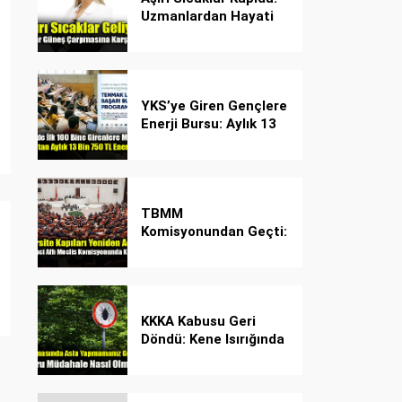
Uzmanlardan Hayati
Güneş Çarpması
Uyarısı!
YKS’ye Giren Gençlere
Enerji Bursu: Aylık 13
Bin 750 TL Başarı
Desteği!
TBMM
Komisyonundan Geçti:
İşte Madde Madde
Yeni Öğrenci Affı
Rehberi
KKKA Kabusu Geri
Döndü: Kene Isırığında
İlk Müdahale Hayat
Kurtarıyor!