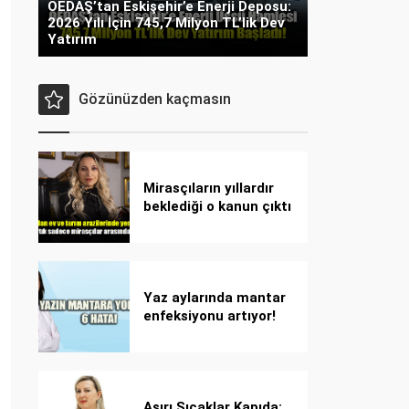
OEDAŞ’tan Eskişehir’e Enerji Deposu:
2026 Yılı İçin 745,7 Milyon TL’lik Dev
Yatırım
Gözünüzden kaçmasın
Mirasçıların yıllardır
beklediği o kanun çıktı
Yaz aylarında mantar
enfeksiyonu artıyor!
Dikkat! Kolay
bulaşıyor, hızla
yayılıyor!
Aşırı Sıcaklar Kapıda: