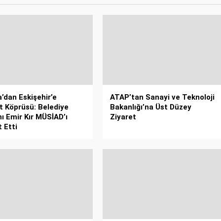
a’dan Eskişehir’e
ATAP’tan Sanayi ve Teknoloji
t Köprüsü: Belediye
Bakanlığı’na Üst Düzey
ı Emir Kır MÜSİAD’ı
Ziyaret
 Etti