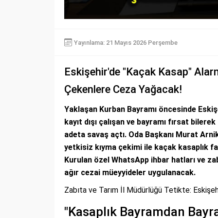
Yayınlama: 21 Mayıs 2026 Perşembe
Eskişehir'de "Kaçak Kasap" Alar
Çekenlere Ceza Yağacak!
Yaklaşan Kurban Bayramı öncesinde Eskişe
kayıt dışı çalışan ve bayramı fırsat biler
adeta savaş açtı. Oda Başkanı Murat Arnik
yetkisiz kıyma çekimi ile kaçak kasaplık fa
Kurulan özel WhatsApp ihbar hatları ve zab
ağır cezai müeyyideler uygulanacak.
Zabıta ve Tarım İl Müdürlüğü Tetikte: Eskişeh
"Kasaplık Bayramdan Bayram