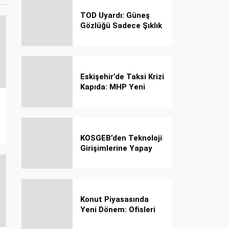
TOD Uyardı: Güneş
Gözlüğü Sadece Şıklık
Değil, Göz İçin Kalkan!
Eskişehir’de Taksi Krizi
Kapıda: MHP Yeni
Plaka Planına Karşı
Çözüm Önerdi
KOSGEB’den Teknoloji
Girişimlerine Yapay
Zekâ Kredi Programı
Konut Piyasasında
Yeni Dönem: Ofisleri
Konuta Dönüştürmek