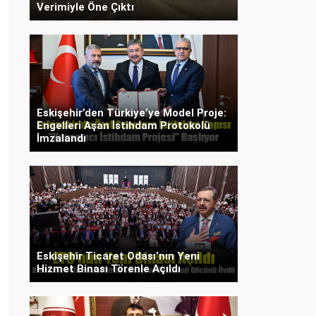
Verimiyle Öne Çıktı
Eskişehir’den Türkiye’ye Model Proje:
Engelleri Aşan İstihdam Protokolü
İmzalandı
Eskişehir Ticaret Odası’nın Yeni
Hizmet Binası Törenle Açıldı