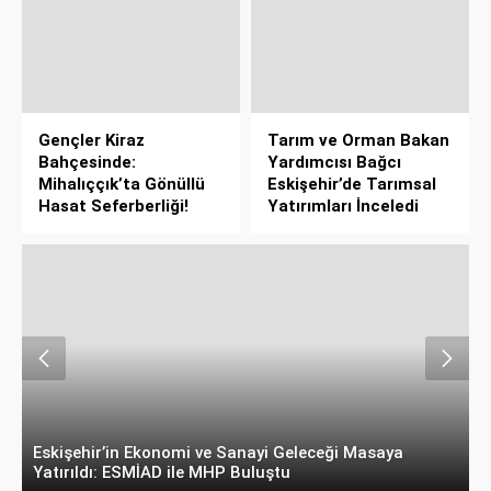
Gençler Kiraz
Tarım ve Orman Bakan
Bahçesinde:
Yardımcısı Bağcı
Mihalıççık’ta Gönüllü
Eskişehir’de Tarımsal
Hasat Seferberliği!
Yatırımları İnceledi
Belçika’dan Eskişehir’e Ticaret Köprüsü: Belediye
A
Başkanı Emir Kır MÜSİAD’ı Ziyaret Etti
D