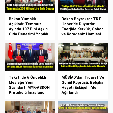
Bakan Yumaklı
Bakan Bayraktar TRT
Açıkladı: Temmuz
Haber’de Duyurdu:
Ayında 107 Bini Aşkın
Enerjide Kerkük, Gabar
Gıda Denetimi Yapıldı
ve Karadeniz Hamlesi
Tekstilde 6 Öncelikli
MÜSİAD’dan Ticaret Ve
Mesleğe Yeni
Gönül Köprüsü: Belçika
Standart: MYK-ASKON
Heyeti Eskişehir’de
Protokolü İmzalandı
Ağırlandı