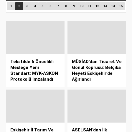
1
2
3
4
5
6
7
8
9
10
11
12
13
14
15
Tekstilde 6 Öncelikli
MÜSİAD’dan Ticaret Ve
Mesleğe Yeni
Gönül Köprüsü: Belçika
Standart: MYK-ASKON
Heyeti Eskişehir’de
Protokolü İmzalandı
Ağırlandı
Eskişehir İl Tarım Ve
ASELSAN’dan İlk