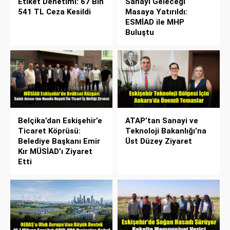
Etiket Denetimi: 67 Bin
Sanayi Geleceği
541 TL Ceza Kesildi
Masaya Yatırıldı:
ESMİAD ile MHP
Buluştu
Belçika’dan Eskişehir’e
ATAP’tan Sanayi ve
Ticaret Köprüsü:
Teknoloji Bakanlığı’na
Belediye Başkanı Emir
Üst Düzey Ziyaret
Kır MÜSİAD’ı Ziyaret
Etti