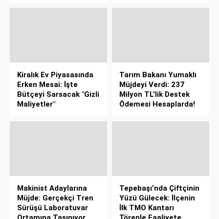
Kiralık Ev Piyasasında
Tarım Bakanı Yumaklı
Erken Mesai: İşte
Müjdeyi Verdi: 237
Bütçeyi Sarsacak "Gizli
Milyon TL’lik Destek
Maliyetler"
Ödemesi Hesaplarda!
Makinist Adaylarına
Tepebaşı’nda Çiftçinin
Müjde: Gerçekçi Tren
Yüzü Gülecek: İlçenin
Sürüşü Laboratuvar
İlk TMO Kantarı
Ortamına Taşınıyor
Törenle Faaliyete