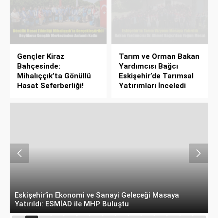
Gençler Kiraz
Tarım ve Orman Bakan
Bahçesinde:
Yardımcısı Bağcı
Mihalıççık’ta Gönüllü
Eskişehir’de Tarımsal
Hasat Seferberliği!
Yatırımları İnceledi
Belçika’dan Eskişehir’e Ticaret Köprüsü: Belediye
A
Başkanı Emir Kır MÜSİAD’ı Ziyaret Etti
D