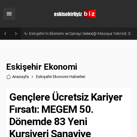
Belçika’dan Eskişehir’e Ticaret Köprüsü: Belediye Başkanı Emir Kır MÜSİAD’ı Ziyaret Etti
Eskişehir Ekonomi
Anasayfa
Eskişehir Ekonomi Haberler
i
Gençlere Ücretsiz Kariyer
Fırsatı: MEGEM 50.
Dönemde 83 Yeni
Kursiyeri Sanayiye