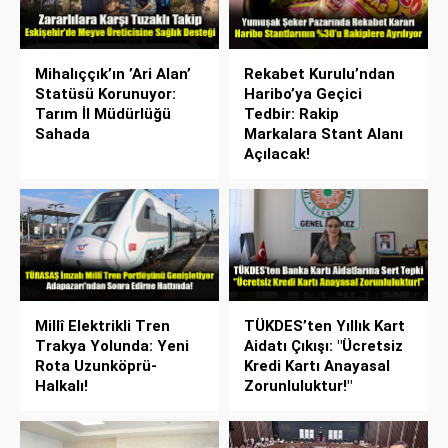
Mihalıççık’ın ’Ari Alan’
Rekabet Kurulu’ndan
Statüsü Korunuyor:
Haribo’ya Geçici
Tarım İl Müdürlüğü
Tedbir: Rakip
Sahada
Markalara Stant Alanı
Açılacak!
Millî Elektrikli Tren
TÜKDES’ten Yıllık Kart
Trakya Yolunda: Yeni
Aidatı Çıkışı: "Ücretsiz
Rota Uzunköprü-
Kredi Kartı Anayasal
Halkalı!
Zorunluluktur!"