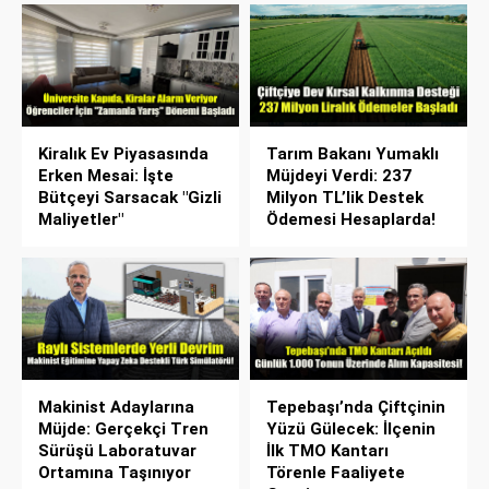
Kiralık Ev Piyasasında
Tarım Bakanı Yumaklı
Erken Mesai: İşte
Müjdeyi Verdi: 237
Bütçeyi Sarsacak "Gizli
Milyon TL’lik Destek
Maliyetler"
Ödemesi Hesaplarda!
Makinist Adaylarına
Tepebaşı’nda Çiftçinin
Müjde: Gerçekçi Tren
Yüzü Gülecek: İlçenin
Sürüşü Laboratuvar
İlk TMO Kantarı
Ortamına Taşınıyor
Törenle Faaliyete