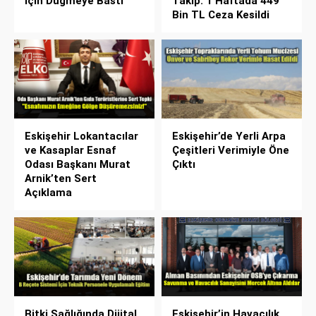
İçin Düğmeye Bastı
Takip: 1 Haftada 449
Bin TL Ceza Kesildi
Eskişehir Lokantacılar
Eskişehir’de Yerli Arpa
ve Kasaplar Esnaf
Çeşitleri Verimiyle Öne
Odası Başkanı Murat
Çıktı
Arnik’ten Sert
Açıklama
Bitki Sağlığında Dijital
Eskişehir’in Havacılık