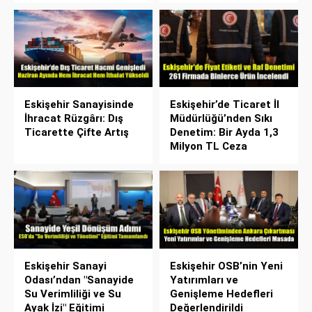
Eskişehir Sanayisinde
Eskişehir’de Ticaret İl
İhracat Rüzgârı: Dış
Müdürlüğü’nden Sıkı
Ticarette Çifte Artış
Denetim: Bir Ayda 1,3
Milyon TL Ceza
Eskişehir Sanayi
Eskişehir OSB’nin Yeni
Odası’ndan "Sanayide
Yatırımları ve
Su Verimliliği ve Su
Genişleme Hedefleri
Ayak İzi" Eğitimi
Değerlendirildi