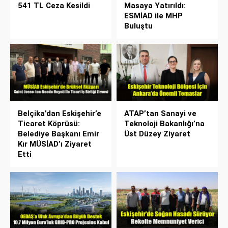
541 TL Ceza Kesildi
Masaya Yatırıldı:
ESMİAD ile MHP
Buluştu
Belçika’dan Eskişehir’e
ATAP’tan Sanayi ve
Ticaret Köprüsü:
Teknoloji Bakanlığı’na
Belediye Başkanı Emir
Üst Düzey Ziyaret
Kır MÜSİAD’ı Ziyaret
Etti