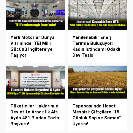
Yerli Motorlar Dünya
Yenilenebilir Enerji
Vitrininde: TEI Millî
Tarımla Buluşuyor:
Gücünü İngiltere’ye
Kadın İstihdamı Odaklı
Taşıyor
Dev Tesis
Tüketiciler Haklarını e-
Tepebaşı’nda Hasat
Devlet’te Aradı: İlk Altı
Mesaisi: Çiftçilere "15
Ayda 481 Binden Fazla
Günlük Sap ve Saman"
Başvuru!
Uyarısı!