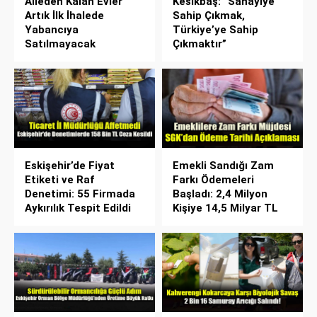
Aileden Kalan Evler
Kesikbaş: “Sanayiye
Artık İlk İhalede
Sahip Çıkmak,
Yabancıya
Türkiye’ye Sahip
Satılmayacak
Çıkmaktır”
Eskişehir’de Fiyat
Emekli Sandığı Zam
Etiketi ve Raf
Farkı Ödemeleri
Denetimi: 55 Firmada
Başladı: 2,4 Milyon
Aykırılık Tespit Edildi
Kişiye 14,5 Milyar TL