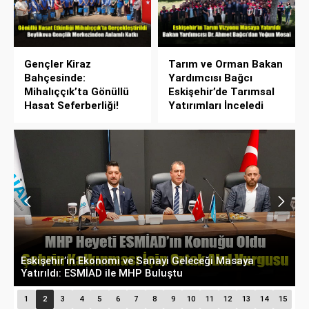
Gençler Kiraz
Tarım ve Orman Bakan
Bahçesinde:
Yardımcısı Bağcı
Mihalıççık’ta Gönüllü
Eskişehir’de Tarımsal
Hasat Seferberliği!
Yatırımları İnceledi
Belçika’dan Eskişehir’e Ticaret Köprüsü: Belediye
A
Başkanı Emir Kır MÜSİAD’ı Ziyaret Etti
D
1
2
3
4
5
6
7
8
9
10
11
12
13
14
15