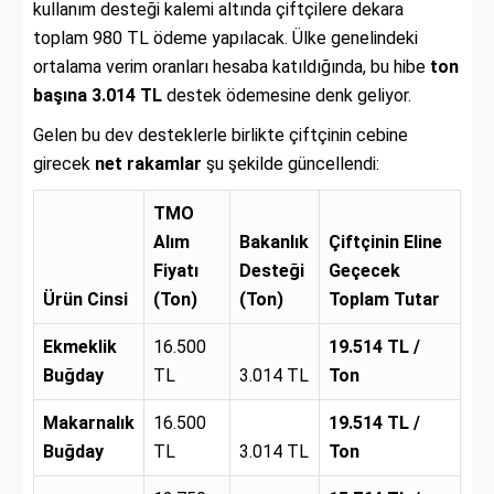
kullanım desteği kalemi altında çiftçilere dekara
toplam 980 TL ödeme yapılacak. Ülke genelindeki
ortalama verim oranları hesaba katıldığında, bu hibe
ton
başına 3.014 TL
destek ödemesine denk geliyor.
Gelen bu dev desteklerle birlikte çiftçinin cebine
girecek
net rakamlar
şu şekilde güncellendi:
TMO
Alım
Bakanlık
Çiftçinin Eline
Fiyatı
Desteği
Geçecek
Ürün Cinsi
(Ton)
(Ton)
Toplam Tutar
Ekmeklik
16.500
19.514 TL /
Buğday
TL
3.014 TL
Ton
Makarnalık
16.500
19.514 TL /
Buğday
TL
3.014 TL
Ton