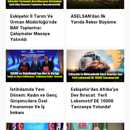
Eskişehir İl Tarım Ve
ASELSAN’dan İlk
Orman Müdürlüğü’nde
Yarıda Rekor Büyüme:
BAV Toplantısı:
Çalışmalar Masaya
Yatırıldı
İstihdamda Yeni
Eskişehir’den Afrika’ya
Dönem: Kadın ve Genç
Dev İhracat: Yerli
Girişimcilere Özel
Lokomotif DE 10000
Finansman Ve İş
Tanzanya Yolunda!
İmkanı