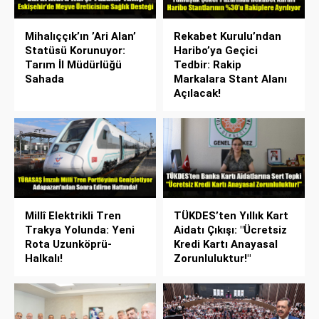
Mihalıççık’ın ’Ari Alan’
Rekabet Kurulu’ndan
Statüsü Korunuyor:
Haribo’ya Geçici
Tarım İl Müdürlüğü
Tedbir: Rakip
Sahada
Markalara Stant Alanı
Açılacak!
Millî Elektrikli Tren
TÜKDES’ten Yıllık Kart
Trakya Yolunda: Yeni
Aidatı Çıkışı: "Ücretsiz
Rota Uzunköprü-
Kredi Kartı Anayasal
Halkalı!
Zorunluluktur!"