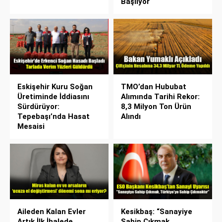
Başlıyor
Eskişehir Kuru Soğan
TMO’dan Hububat
Üretiminde İddiasını
Alımında Tarihi Rekor:
Sürdürüyor:
8,3 Milyon Ton Ürün
Tepebaşı’nda Hasat
Alındı
Mesaisi
Aileden Kalan Evler
Kesikbaş: “Sanayiye
Artık İlk İhalede
Sahip Çıkmak,