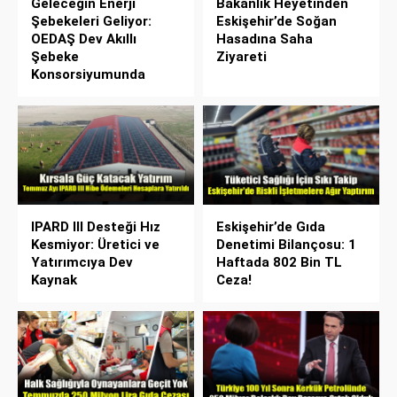
Geleceğin Enerji
Bakanlık Heyetinden
Şebekeleri Geliyor:
Eskişehir’de Soğan
OEDAŞ Dev Akıllı
Hasadına Saha
Şebeke
Ziyareti
Konsorsiyumunda
IPARD III Desteği Hız
Eskişehir’de Gıda
Kesmiyor: Üretici ve
Denetimi Bilançosu: 1
Yatırımcıya Dev
Haftada 802 Bin TL
Kaynak
Ceza!