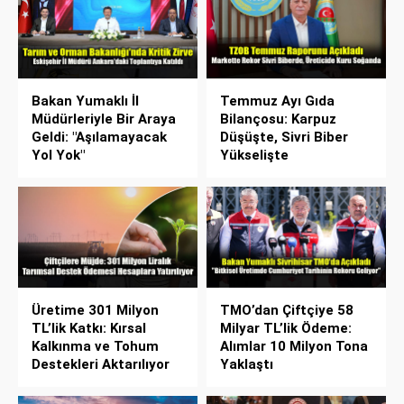
Bakan Yumaklı İl
Temmuz Ayı Gıda
Müdürleriyle Bir Araya
Bilançosu: Karpuz
Geldi: "Aşılamayacak
Düşüşte, Sivri Biber
Yol Yok"
Yükselişte
Üretime 301 Milyon
TMO’dan Çiftçiye 58
TL’lik Katkı: Kırsal
Milyar TL’lik Ödeme:
Kalkınma ve Tohum
Alımlar 10 Milyon Tona
Destekleri Aktarılıyor
Yaklaştı