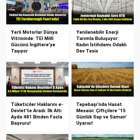
Yerli Motorlar Dünya
Yenilenebilir Enerji
Vitrininde: TEI Millî
Tarımla Buluşuyor:
Gücünü İngiltere’ye
Kadın İstihdamı Odaklı
Taşıyor
Dev Tesis
Tüketiciler Haklarını e-
Tepebaşı’nda Hasat
Devlet’te Aradı: İlk Altı
Mesaisi: Çiftçilere "15
Ayda 481 Binden Fazla
Günlük Sap ve Saman"
Başvuru!
Uyarısı!