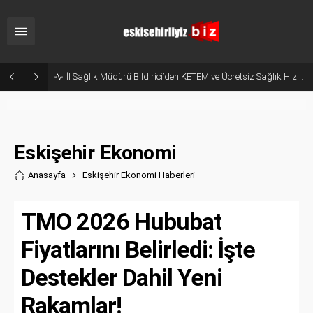
Hani Eskişehir Kaleydi? Yeni Parti’ye Geçişte Hesaplar Tutmadı!
Eskişehir Ekonomi
Anasayfa
Eskişehir Ekonomi Haberler
i
TMO 2026 Hububat
Fiyatlarını Belirledi: İşte
Destekler Dahil Yeni
Rakamlar!