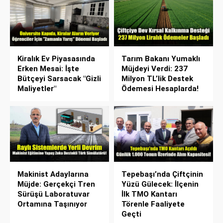
Kiralık Ev Piyasasında
Tarım Bakanı Yumaklı
Erken Mesai: İşte
Müjdeyi Verdi: 237
Bütçeyi Sarsacak "Gizli
Milyon TL’lik Destek
Maliyetler"
Ödemesi Hesaplarda!
Makinist Adaylarına
Tepebaşı’nda Çiftçinin
Müjde: Gerçekçi Tren
Yüzü Gülecek: İlçenin
Sürüşü Laboratuvar
İlk TMO Kantarı
Ortamına Taşınıyor
Törenle Faaliyete
Geçti