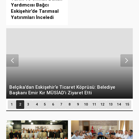
Yardımcısı Bağcı
Eskişehir’de Tarımsal
Yatırımları İnceledi
Belçika’dan Eskişehir’e Ticaret Köprüsü: Belediye
A
Başkanı Emir Kır MÜSİAD’ı Ziyaret Etti
D
1
2
3
4
5
6
7
8
9
10
11
12
13
14
15