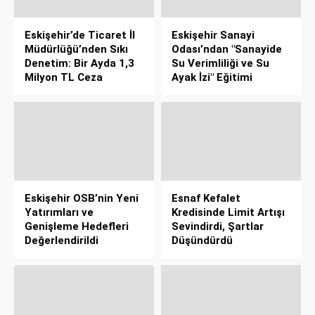
Eskişehir’de Ticaret İl
Eskişehir Sanayi
Müdürlüğü’nden Sıkı
Odası’ndan "Sanayide
Denetim: Bir Ayda 1,3
Su Verimliliği ve Su
Milyon TL Ceza
Ayak İzi" Eğitimi
Eskişehir OSB’nin Yeni
Esnaf Kefalet
Yatırımları ve
Kredisinde Limit Artışı
Genişleme Hedefleri
Sevindirdi, Şartlar
Değerlendirildi
Düşündürdü