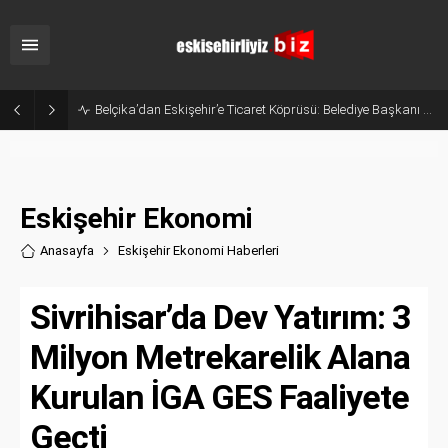
Belçika’dan Eskişehir’e Ticaret Köprüsü: Belediye Başkanı Emir Kır MÜSİAD’ı Ziyaret Etti
Eskişehir Ekonomi
Anasayfa
Eskişehir Ekonomi Haberler
i
Sivrihisar’da Dev Yatırım: 3
Milyon Metrekarelik Alana
Kurulan İGA GES Faaliyete
Geçti