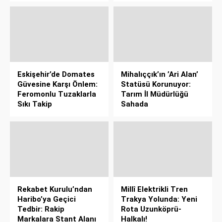
Eskişehir’de Domates
Mihalıççık’ın ’Ari Alan’
Güvesine Karşı Önlem:
Statüsü Korunuyor:
Feromonlu Tuzaklarla
Tarım İl Müdürlüğü
Sıkı Takip
Sahada
Rekabet Kurulu’ndan
Millî Elektrikli Tren
Haribo’ya Geçici
Trakya Yolunda: Yeni
Tedbir: Rakip
Rota Uzunköprü-
Markalara Stant Alanı
Halkalı!