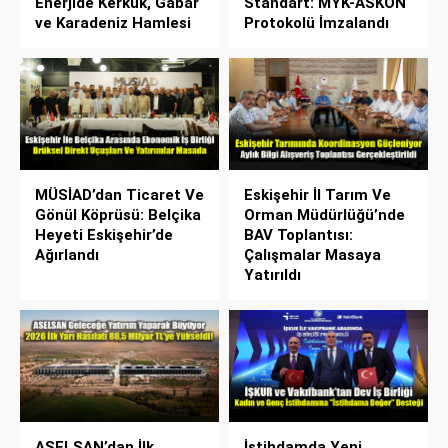
Enerjide Kerkük, Gabar
Standart: MYK-ASKON
ve Karadeniz Hamlesi
Protokolü İmzalandı
MÜSİAD’dan Ticaret Ve
Eskişehir İl Tarım Ve
Gönül Köprüsü: Belçika
Orman Müdürlüğü’nde
Heyeti Eskişehir’de
BAV Toplantısı:
Ağırlandı
Çalışmalar Masaya
Yatırıldı
ASELSAN’dan İlk
İstihdamda Yeni