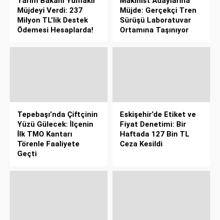
Tarım Bakanı Yumaklı
Makinist Adaylarına
Müjdeyi Verdi: 237
Müjde: Gerçekçi Tren
Milyon TL’lik Destek
Sürüşü Laboratuvar
Ödemesi Hesaplarda!
Ortamına Taşınıyor
Tepebaşı’nda Çiftçinin
Eskişehir’de Etiket ve
Yüzü Gülecek: İlçenin
Fiyat Denetimi: Bir
İlk TMO Kantarı
Haftada 127 Bin TL
Törenle Faaliyete
Ceza Kesildi
Geçti