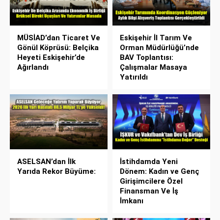
MÜSİAD’dan Ticaret Ve
Eskişehir İl Tarım Ve
Gönül Köprüsü: Belçika
Orman Müdürlüğü’nde
Heyeti Eskişehir’de
BAV Toplantısı:
Ağırlandı
Çalışmalar Masaya
Yatırıldı
ASELSAN’dan İlk
İstihdamda Yeni
Yarıda Rekor Büyüme:
Dönem: Kadın ve Genç
Girişimcilere Özel
Finansman Ve İş
İmkanı