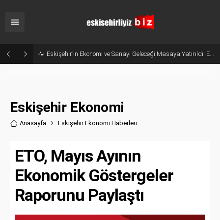
Belçika’dan Eskişehir’e Ticaret Köprüsü: Belediye Başkanı Emir Kır MÜSİAD’ı Ziyaret Etti
Eskişehir Ekonomi
Anasayfa
Eskişehir Ekonomi Haberler
i
ETO, Mayıs Ayının
Ekonomik Göstergeler
Raporunu Paylaştı