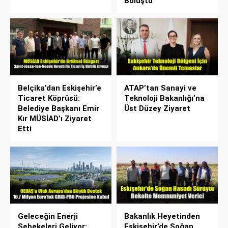
Buluştu
Belçika’dan Eskişehir’e
ATAP’tan Sanayi ve
Ticaret Köprüsü:
Teknoloji Bakanlığı’na
Belediye Başkanı Emir
Üst Düzey Ziyaret
Kır MÜSİAD’ı Ziyaret
Etti
Geleceğin Enerji
Bakanlık Heyetinden
Şebekeleri Geliyor:
Eskişehir’de Soğan