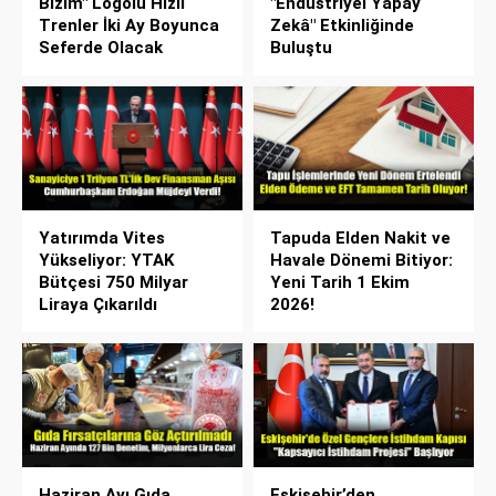
Bizim" Logolu Hızlı
"Endüstriyel Yapay
Trenler İki Ay Boyunca
Zekâ" Etkinliğinde
Seferde Olacak
Buluştu
Yatırımda Vites
Tapuda Elden Nakit ve
Yükseliyor: YTAK
Havale Dönemi Bitiyor:
Bütçesi 750 Milyar
Yeni Tarih 1 Ekim
Liraya Çıkarıldı
2026!
Haziran Ayı Gıda
Eskişehir’den