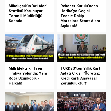
Mihalıççık’ın ’Ari Alan’
Rekabet Kurulu’ndan
Statüsü Korunuyor:
Haribo’ya Geçici
Tarım İl Müdürlüğü
Tedbir: Rakip
Sahada
Markalara Stant Alanı
Açılacak!
Millî Elektrikli Tren
TÜKDES’ten Yıllık Kart
Trakya Yolunda: Yeni
Aidatı Çıkışı: "Ücretsiz
Rota Uzunköprü-
Kredi Kartı Anayasal
Halkalı!
Zorunluluktur!"