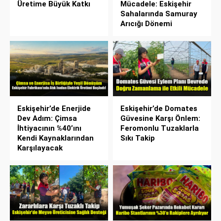
Üretime Büyük Katkı
Mücadele: Eskişehir
Sahalarında Samuray
Arıcığı Dönemi
Eskişehir’de Enerjide
Eskişehir’de Domates
Dev Adım: Çimsa
Güvesine Karşı Önlem:
İhtiyacının %40’ını
Feromonlu Tuzaklarla
Kendi Kaynaklarından
Sıkı Takip
Karşılayacak