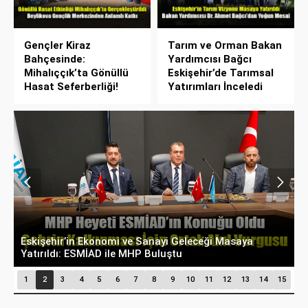
Gençler Kiraz
Tarım ve Orman Bakan
Bahçesinde:
Yardımcısı Bağcı
Mihalıççık’ta Gönüllü
Eskişehir’de Tarımsal
Hasat Seferberliği!
Yatırımları İnceledi
Belçika’dan Eskişehir’e Ticaret Köprüsü: Belediye
A
Başkanı Emir Kır MÜSİAD’ı Ziyaret Etti
D
1
2
3
4
5
6
7
8
9
10
11
12
13
14
15