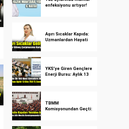
enfeksiyonu artıyor!
Dikkat! Kolay
bulaşıyor, hızla
yayılıyor!
Aşırı Sıcaklar Kapıda:
Uzmanlardan Hayati
Güneş Çarpması
Uyarısı!
YKS’ye Giren Gençlere
Enerji Bursu: Aylık 13
Bin 750 TL Başarı
Desteği!
TBMM
Komisyonundan Geçti:
İşte Madde Madde
Yeni Öğrenci Affı
Rehberi