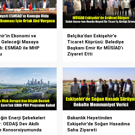
hir’in Ekonomi ve
Belçika’dan Eskişehir’e
 Geleceği Masaya
Ticaret Köprüsü: Belediye
ldı: ESMİAD ile MHP
Başkanı Emir Kır MÜSİAD’ı
u
Ziyaret Etti
ğin Enerji Şebekeleri
Bakanlık Heyetinden
r: OEDAŞ Dev Akıllı
Eskişehir’de Soğan Hasadına
e Konsorsiyumunda
Saha Ziyareti