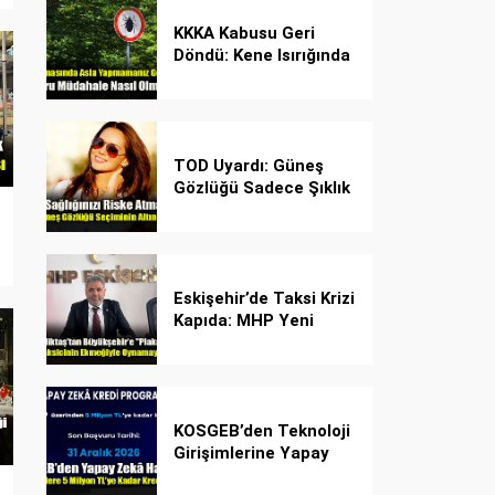
KKKA Kabusu Geri
Döndü: Kene Isırığında
İlk Müdahale Hayat
Kurtarıyor!
TOD Uyardı: Güneş
Gözlüğü Sadece Şıklık
Değil, Göz İçin Kalkan!
Eskişehir’de Taksi Krizi
Kapıda: MHP Yeni
Plaka Planına Karşı
Çözüm Önerdi
KOSGEB’den Teknoloji
Girişimlerine Yapay
Zekâ Kredi Programı