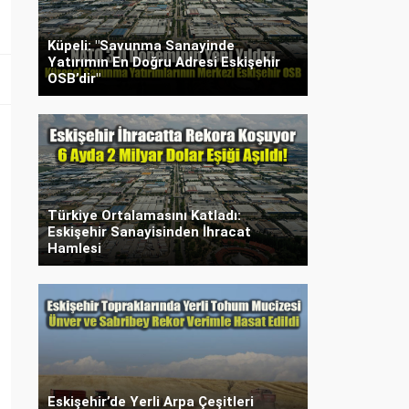
Küpeli: "Savunma Sanayinde
Yatırımın En Doğru Adresi Eskişehir
OSB’dir"
Türkiye Ortalamasını Katladı:
Eskişehir Sanayisinden İhracat
Hamlesi
Eskişehir’de Yerli Arpa Çeşitleri