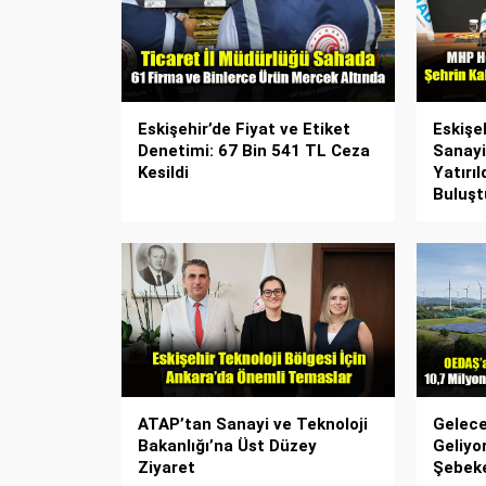
Eskişehir’de Fiyat ve Etiket
Eskişe
Denetimi: 67 Bin 541 TL Ceza
Sanayi
Kesildi
Yatırı
Buluşt
ATAP’tan Sanayi ve Teknoloji
Gelece
Bakanlığı’na Üst Düzey
Geliyo
Ziyaret
Şebek