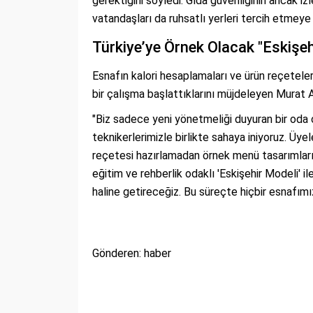
gerektiğini söyledi. Gıda güvenliğinin ancak izl
vatandaşları da ruhsatlı yerleri tercih etmeye
Türkiye’ye Örnek Olacak "Eskişeh
Esnafın kalori hesaplamaları ve ürün reçetele
bir çalışma başlattıklarını müjdeleyen Murat A
"Biz sadece yeni yönetmeliği duyuran bir oda
teknikerlerimizle birlikte sahaya iniyoruz. Üyel
reçetesi hazırlamadan örnek menü tasarımların
eğitim ve rehberlik odaklı 'Eskişehir Modeli' i
haline getireceğiz. Bu süreçte hiçbir esnafımı
Gönderen: haber