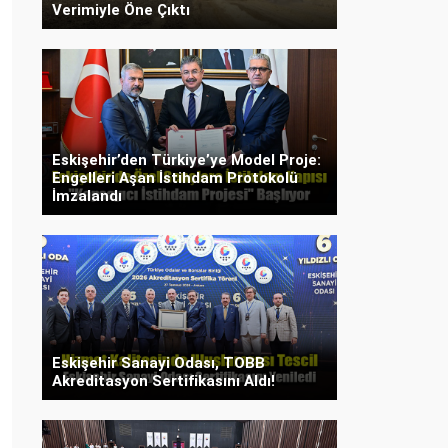
Verimiyle Öne Çıktı
Eskişehir’den Türkiye’ye Model Proje:
Engelleri Aşan İstihdam Protokolü
İmzalandı
Eskişehir Sanayi Odası, TOBB
Akreditasyon Sertifikasını Aldı!