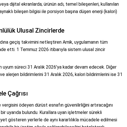
a dijital ekranlarda; ürünün adı, temel bileşenleri, kullanılan
aynaklı bileşen bilgisi ile porsiyon başına düşen enerji (kalori)
lülük Ulusal Zincirlerde
adına geçiş takvimini netleştiren Arnik, uygulamanın tüm
fade etti. 1 Temmuz 2026 itibarıyla sistem ulusal zincir
için uyum süreci 31 Aralık 2026'ya kadar devam edecek. Diğer
e alerjen bildirimlerini 31 Aralık 2026, kalori bildirimlerini ise 31
le Çağrısı
vergisini ödeyen dürüst esnafın güvenilirliğini artıracağını
 bir uyarıda bulundu. Kurallara uyan işletmeler sürekli
liyet gösteren yerlerle de aynı kararlılıkla mücadele edilmesi