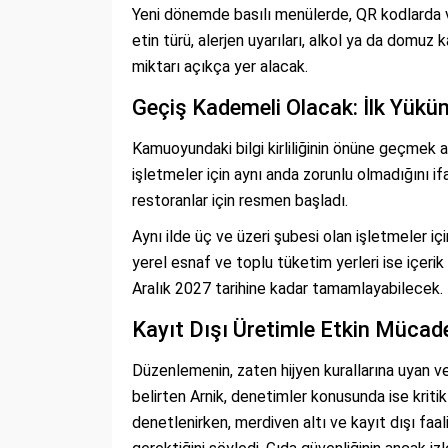
Yeni dönemde basılı menülerde, QR kodlarda vey
etin türü, alerjen uyarıları, alkol ya da domuz k
miktarı açıkça yer alacak.
Geçiş Kademeli Olacak: İlk Yüküm
Kamuoyundaki bilgi kirliliğinin önüne geçmek 
işletmeler için aynı anda zorunlu olmadığını i
restoranlar için resmen başladı.
Aynı ilde üç ve üzeri şubesi olan işletmeler 
yerel esnaf ve toplu tüketim yerleri ise içerik v
Aralık 2027 tarihine kadar tamamlayabilecek.
Kayıt Dışı Üretimle Etkin Mücade
Düzenlemenin, zaten hijyen kurallarına uyan ve 
belirten Arnik, denetimler konusunda ise kritik
denetlenirken, merdiven altı ve kayıt dışı faa