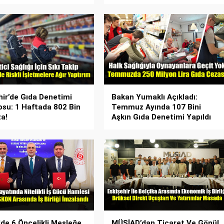
hir’de Gıda Denetimi
Bakan Yumaklı Açıkladı:
osu: 1 Haftada 802 Bin
Temmuz Ayında 107 Bini
a!
Aşkın Gıda Denetimi Yapıldı
lde 6 Öncelikli Mesleğe
MÜSİAD’dan Ticaret Ve Gönül