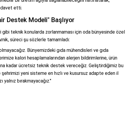
enebilir bir üretim ağıyla sağlanabileceğini hatırlatarak,
 davet etti.
ir Destek Modeli" Başlıyor
ri gibi teknik konularda zorlanmaması için oda bünyesinde özel
rnik, süreci şu sözlerle tamamladı:
 olmayacağız. Bünyemizdeki gıda mühendisleri ve gıda
erimize kalori hesaplamalarından alerjen bildirimlerine, ürün
a kadar ücretsiz teknik destek vereceğiz. Geliştirdiğimiz bu
le şehrimizi yeni sisteme en hızlı ve kusursuz adapte eden il
zı yalnız bırakmayacağız."