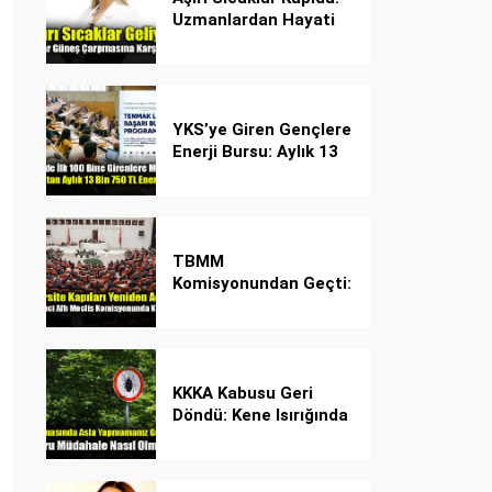
Uzmanlardan Hayati
Güneş Çarpması
Uyarısı!
YKS’ye Giren Gençlere
Enerji Bursu: Aylık 13
Bin 750 TL Başarı
Desteği!
TBMM
Komisyonundan Geçti:
İşte Madde Madde
Yeni Öğrenci Affı
Rehberi
KKKA Kabusu Geri
Döndü: Kene Isırığında
İlk Müdahale Hayat
Kurtarıyor!