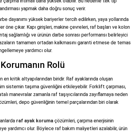
 çarpma ihtimali daha yüksek olabilir. Bu nedenle tek tip
landırması yapmak daha doğru sonuç verir.
darbe dayanımı yüksek bariyerler tercih edilirken, yaya yollarında
öne çıkar. Kapı girişleri, makine çevreleri, raf başları ve kolon
montaj sağlamlığı ve ürünün darbe sonrası performansı belirleyici
i, kazaların tamamen ortadan kalkmasını garanti etmese de temas
 engellemeye yardımcı olur.
k Korumanın Rolü
 en kritik altyapılarından biridir. Raf ayaklarında oluşan
m sistemin taşıma güvenliğini etkileyebilir. Forklift çarpması,
hatalı manevralar zamanla raf taşıyıcılarında zayıflamaya neden
özümleri, depo güvenliğinin temel parçalarından biri olarak
lanlarda
raf ayak koruma
çözümleri, çarpma enerjisinin
e yardımcı olur. Böylece raf bakım maliyetleri azalabilir, ürün