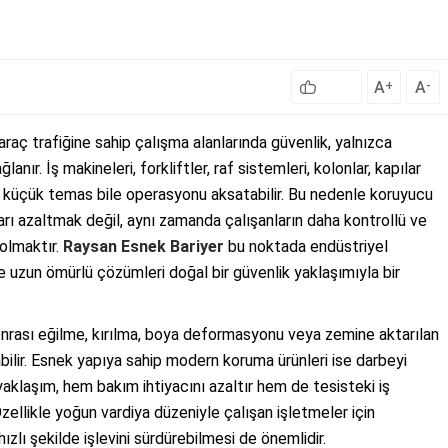
A
A
+
-
araç trafiğine sahip çalışma alanlarında güvenlik, yalnızca
nır. İş makineleri, forkliftler, raf sistemleri, kolonlar, kapılar
 küçük temas bile operasyonu aksatabilir. Bu nedenle koruyucu
ı azaltmak değil, aynı zamanda çalışanların daha kontrollü ve
olmaktır.
Raysan Esnek Bariyer
bu noktada endüstriyel
ve uzun ömürlü çözümleri doğal bir güvenlik yaklaşımıyla bir
nrası eğilme, kırılma, boya deformasyonu veya zemine aktarılan
bilir. Esnek yapıya sahip modern koruma ürünleri ise darbeyi
klaşım, hem bakım ihtiyacını azaltır hem de tesisteki iş
zellikle yoğun vardiya düzeniyle çalışan işletmeler için
ızlı şekilde işlevini sürdürebilmesi de önemlidir.