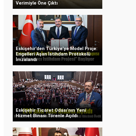
Verimiyle Öne Çıktı
Eskişehir’den Türkiye’ye Model Proje:
Engelleri Aşan İstihdam Protokolü
İmzalandı
Eskişehir Ticaret Odası’nın Yeni
Hizmet Binası Törenle Açıldı