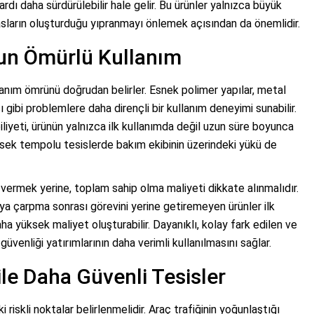
ardı daha sürdürülebilir hale gelir. Bu ürünler yalnızca büyük
asların oluşturduğu yıpranmayı önlemek açısından da önemlidir.
zun Ömürlü Kullanım
anım ömrünü doğrudan belirler. Esnek polimer yapılar, metal
ibi problemlere daha dirençli bir kullanım deneyimi sunabilir.
iyeti, ürünün yalnızca ilk kullanımda değil uzun süre boyunca
üksek tempolu tesislerde bakım ekibinin üzerindeki yükü de
 vermek yerine, toplam sahip olma maliyeti dikkate alınmalıdır.
ya çarpma sonrası görevini yerine getiremeyen ürünler ilk
yüksek maliyet oluşturabilir. Dayanıklı, kolay fark edilen ve
üvenliği yatırımlarının daha verimli kullanılmasını sağlar.
e Daha Güvenli Tesisler
i riskli noktalar belirlenmelidir. Araç trafiğinin yoğunlaştığı