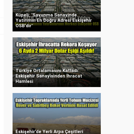
Küpeli: "Savunma Sanayinde
Yatırımın En Doğru Adresi Eskişehir
OSB’dir"
Türkiye Ortalamasını Katladı:
Eskişehir Sanayisinden İhracat
Hamlesi
Eskişehir’de Yerli Arpa Çeşitleri