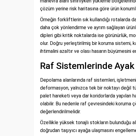
manevra alanı sınırlıyken yükleme bölgelerinde
çözüm yerine risk haritasına göre ürün konum
Örneğin forkliftlerin sık kullandığı rotalarda 
daha çok yönlendirme ve ayrım sağlayan ürünler 
dipleri gibi kritik noktalarda ise görünürlük, 
olur. Doğru yerleştirilmiş bir koruma sistem
ihtimalini azaltır ve olası hasarın büyümesini
Raf Sistemlerinde Aya
Depolama alanlarında raf sistemleri, işletmenin
deformasyon, yalnızca tek bir noktayı değil tü
palet hareketi veya dar koridorlarda yapılan 
olabilir. Bu nedenle raf çevresindeki koruma ç
değerlendirilmelidir.
Özellikle yüksek tonajlı stokların bulunduğu a
doğrudan taşıyıcı ayağa ulaşmasını engellemey