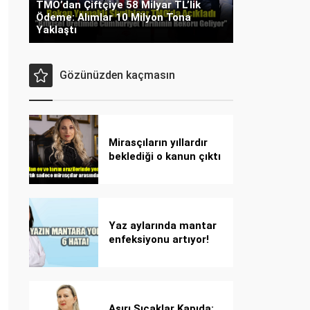
TMO’dan Çiftçiye 58 Milyar TL’lik
Ödeme: Alımlar 10 Milyon Tona
Yaklaştı
Gözünüzden kaçmasın
Mirasçıların yıllardır
beklediği o kanun çıktı
Yaz aylarında mantar
enfeksiyonu artıyor!
Dikkat! Kolay
bulaşıyor, hızla
yayılıyor!
Aşırı Sıcaklar Kapıda: