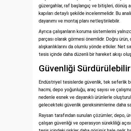
güzergahlar, raf başlangıç ve bitişleri, dönüş a
kapıları detaylı şekilde incelenmelidir. Bu ana
dayanımı ve montaj planı netleştirilebilir.
Ayrıca çalışanların koruma sistemlerini yalnızc
parçası olarak görmesi önemlidir. Doğru ürün, 
alışkanlıklarını da olumlu yönde etkiler. Net sı
tesis içinde daha düzenli bir hareket akışı oluş
Güvenliği Sürdürülebili
Endüstriyel tesislerde güvenlik, tek seferlik b
hacmi, depo yoğunluğu, araç sayısı ve çalışma 
nedenle esnek ve dayanıklı ürünlerle oluştur
gelecekteki güvenlik gereksinimlerine daha sağl
Raysan tarafından sunulan çözümler; depo, üret
çalışan güvenliği ve operasyon sürekliliği açı
tesis içindeki riskler daha görünür hale gelir, 