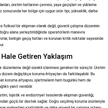
lanları, üretim hatlarının çevresi, yaya geçişleri ve yükleme
liz sonucunda her bölge için uygun ürün tipi, yükseklik, darbe
a fiziksel bir ekipman olarak değil, güvenli çalışma düzeninin
doğru alana yerleştirildiğinde operatörlerin manevra
nırlar, belirgin geçiş hatları ve korunan kritik noktalar sayesinde
ur.
r Hale Getiren Yaklaşım
ir düzenleme değil sürekli izlenmesi gereken bir süreçtir. Üretim
düzeni değiştikçe koruma ihtiyaçları da farklılaşabilir. Bu
ulan koruma altyapısı, işletmelerin hem bugünkü hem de
ıklı yanıt verebilir.
im, lojistik ve endüstriyel tesislerde ekipman güvenliği,
sından güçlü bir destek sağlar. Doğru seçilmiş koruma ürünleriyle
hasar maliyetleri azaltılabilir ve daha güvenli bir çalışma ortamı