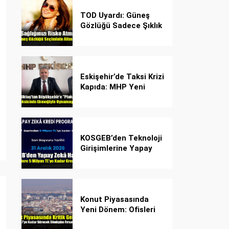
TOD Uyardı: Güneş
Gözlüğü Sadece Şıklık
Değil, Göz İçin Kalkan!
Eskişehir’de Taksi Krizi
Kapıda: MHP Yeni
Plaka Planına Karşı
Çözüm Önerdi
KOSGEB’den Teknoloji
Girişimlerine Yapay
Zekâ Kredi Programı
Konut Piyasasında
Yeni Dönem: Ofisleri
Konuta Dönüştürmek