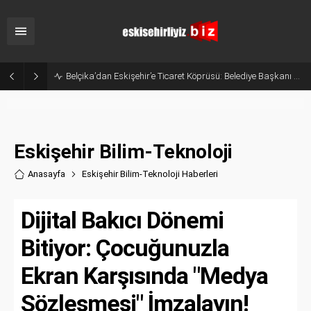
Belçika’dan Eskişehir’e Ticaret Köprüsü: Belediye Başkanı Emir Kır MÜSİAD’ı Ziyaret Etti
Eskişehir Bilim-Teknoloji
Anasayfa
Eskişehir Bilim-Teknoloji Haberler
i
Dijital Bakıcı Dönemi
Bitiyor: Çocuğunuzla
Ekran Karşısında "Medya
Sözleşmesi" İmzalayın!