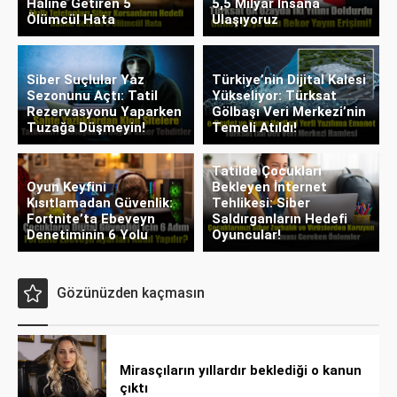
Haline Getiren 5
5,5 Milyar İnsana
Ölümcül Hata
Ulaşıyoruz
Siber Suçlular Yaz
Türkiye’nin Dijital Kalesi
Sezonunu Açtı: Tatil
Yükseliyor: Türksat
Rezervasyonu Yaparken
Gölbaşı Veri Merkezi’nin
Tuzağa Düşmeyin!
Temeli Atıldı!
Tatilde Çocukları
Oyun Keyfini
Bekleyen İnternet
Kısıtlamadan Güvenlik:
Tehlikesi: Siber
Fortnite’ta Ebeveyn
Saldırganların Hedefi
Denetiminin 6 Yolu
Oyuncular!
Gözünüzden kaçmasın
Mirasçıların yıllardır beklediği o kanun
çıktı