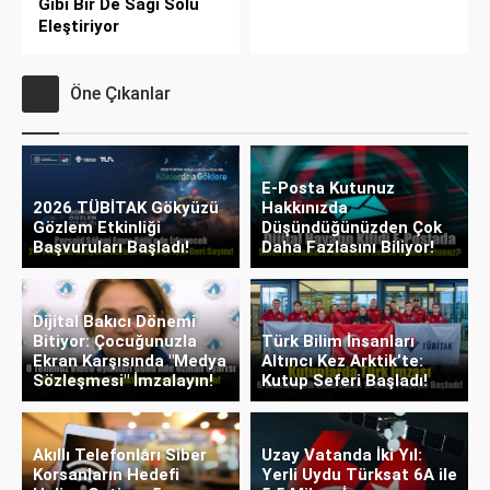
Gibi Bir De Sağı Solu
Eleştiriyor
Öne Çıkanlar
E-Posta Kutunuz
2026 TÜBİTAK Gökyüzü
Hakkınızda
Gözlem Etkinliği
Düşündüğünüzden Çok
Başvuruları Başladı!
Daha Fazlasını Biliyor!
Dijital Bakıcı Dönemi
Bitiyor: Çocuğunuzla
Türk Bilim İnsanları
Ekran Karşısında "Medya
Altıncı Kez Arktik’te:
Sözleşmesi" İmzalayın!
Kutup Seferi Başladı!
Akıllı Telefonları Siber
Uzay Vatanda İki Yıl:
Korsanların Hedefi
Yerli Uydu Türksat 6A ile