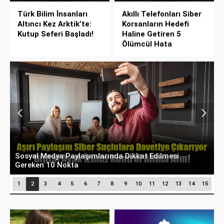
Türk Bilim İnsanları
Akıllı Telefonları Siber
Altıncı Kez Arktik’te:
Korsanların Hedefi
Kutup Seferi Başladı!
Haline Getiren 5
Ölümcül Hata
Dolandırıcıların Yeni Adresi Sosyal Medya: E-
D
postalar Geride Kaldı, Reklamlara Dikkat!
G
1
2
3
4
5
6
7
8
9
10
11
12
13
14
15