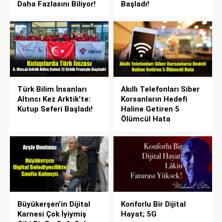
Daha Fazlasını Biliyor!
Başladı!
Türk Bilim İnsanları
Akıllı Telefonları Siber
Altıncı Kez Arktik’te:
Korsanların Hedefi
Kutup Seferi Başladı!
Haline Getiren 5
Ölümcül Hata
Büyükerşen’in Dijital
Konforlu Bir Dijital
Karnesi Çok İyiymiş
Hayat; 5G