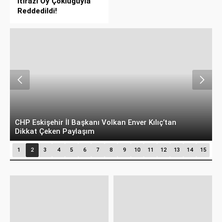
İtirazı Oy Çokluğuyla
Reddedildi!
CHP Eskişehir İl Başkanı Volkan Enver Kılıç’tan
M
Dikkat Çeken Paylaşım
"
1
2
3
4
5
6
7
8
9
10
11
12
13
14
15