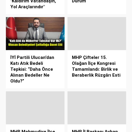
"Kaldırım Vatandaşın,
Durum
Yol Araçlarındır"
İYİ Partili Ulucan’dan
MHP Çifteler 15.
Katı Atık Bedeli
Olağan İlçe Kongresi
Tepkisi: “Daha Önce
Tamamlandı: Birlik ve
Alınan Bedeller Ne
Beraberlik Rüzgârı Esti
Oldu?”
MHP Mahmudiye İlçe
MHP İl Başkanı Ayhan