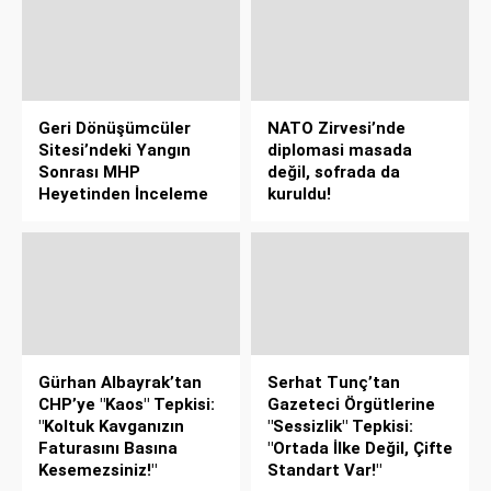
Geri Dönüşümcüler
NATO Zirvesi’nde
Sitesi’ndeki Yangın
diplomasi masada
Sonrası MHP
değil, sofrada da
Heyetinden İnceleme
kuruldu!
Gürhan Albayrak’tan
Serhat Tunç’tan
CHP’ye "Kaos" Tepkisi:
Gazeteci Örgütlerine
"Koltuk Kavganızın
"Sessizlik" Tepkisi:
Faturasını Basına
"Ortada İlke Değil, Çifte
Kesemezsiniz!"
Standart Var!"