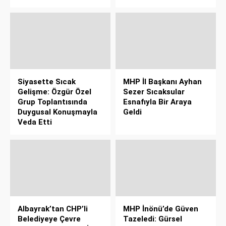
Siyasette Sıcak
MHP İl Başkanı Ayhan
Gelişme: Özgür Özel
Sezer Sıcaksular
Grup Toplantısında
Esnafıyla Bir Araya
Duygusal Konuşmayla
Geldi
Veda Etti
Albayrak’tan CHP’li
MHP İnönü’de Güven
Belediyeye Çevre
Tazeledi: Gürsel