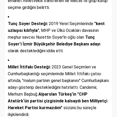
emanet milletvekili transferleri ile Meclis'te grup kurup
seçime girdiğini belirtti.
Tunç Soyer Desteği:
2019 Yerel Seçimlerinde
"kent
uzlaşısı kılıfıyla"
, MHP ve Ülkü Ocakları davasının
meşhur savcısı Nurettin Soyer’in oğlu olan
Tunç
Soyer’i İzmir Büyükşehir Belediye Başkanı adayı
olarak desteklediğini iddia etti.
Millet İttifakı Desteği:
2023 Genel Seçimleri ve
Cumhurbaşkanlığı seçimlerinde Millet İttifakı çatısı
altında, "malum partinin genel başkanını" Cumhurbaşkanı
adayı gösterip desteklediğini hatırlattı. Candemir,
Merhum Başbuğ
Alparslan Türkeş’in "CHP
Atatürk‘ün partisi çizgisinde kalsaydı ben Milliyetçi
Hareket Partisi kurmazdım"
sözünü bu süreçle
ilişkilendirdi.