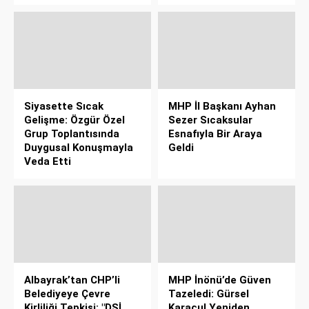
Siyasette Sıcak
MHP İl Başkanı Ayhan
Gelişme: Özgür Özel
Sezer Sıcaksular
Grup Toplantısında
Esnafıyla Bir Araya
Duygusal Konuşmayla
Geldi
Veda Etti
Albayrak’tan CHP’li
MHP İnönü’de Güven
Belediyeye Çevre
Tazeledi: Gürsel
Kirliliği Tepkisi: "DSİ
Karaçul Yeniden