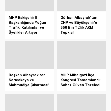
MHP Eskişehir İl
Gürhan Albayrak’tan
Başkanlığında Yoğun
CHP ve Büyükşehir’e
Trafik: Katılımlar ve
550 Bin TL’lik AKM
Üyelikler Artıyor
Tepkisi!
Başkan Albayrak’tan
MHP Mihalgazi İlçe
Sarıcakaya ve
Kongresi Tamamlandı:
Mahmudiye Çıkarması!
Sabaz Güven Tazeledi