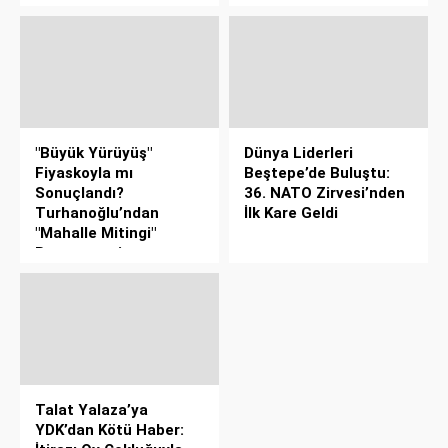
"Büyük Yürüyüş"
Dünya Liderleri
Fiyaskoyla mı
Beştepe’de Buluştu:
Sonuçlandı?
36. NATO Zirvesi’nden
Turhanoğlu’ndan
İlk Kare Geldi
"Mahalle Mitingi"
Benzetmesi
Talat Yalaza’ya
YDK’dan Kötü Haber: