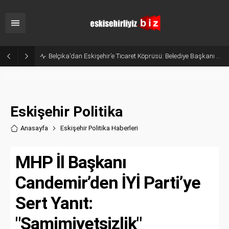
Belçika’dan Eskişehir’e Ticaret Köprüsü: Belediye Başkanı Emir Kır MÜSİAD’ı Ziyaret Etti
Eskişehir Politika
Anasayfa
Eskişehir Politika Haberler
i
MHP İl Başkanı
Candemir’den İYİ Parti’ye
Sert Yanıt:
"Samimiyetsizlik"