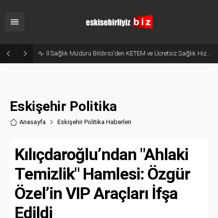
İl Sağlık Müdürü Bildirici’den KETEM ve Ücretsiz Sağlık Hizmetleri Çağrısı!
Eskişehir Politika
Anasayfa
Eskişehir Politika Haberler
i
Kılıçdaroğlu’ndan "Ahlaki
Temizlik" Hamlesi: Özgür
Özel’in VIP Araçları İfşa
Edildi