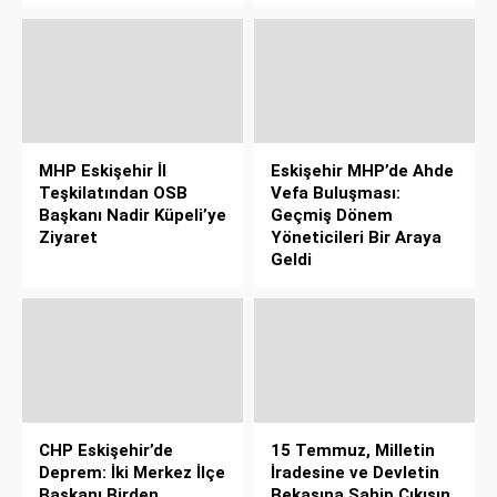
MHP Eskişehir İl
Eskişehir MHP’de Ahde
Teşkilatından OSB
Vefa Buluşması:
Başkanı Nadir Küpeli’ye
Geçmiş Dönem
Ziyaret
Yöneticileri Bir Araya
Geldi
CHP Eskişehir’de
15 Temmuz, Milletin
Deprem: İki Merkez İlçe
İradesine ve Devletin
Başkanı Birden
Bekasına Sahip Çıkışın