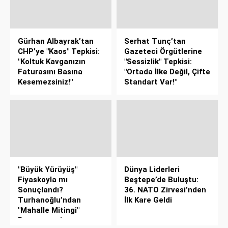
Gürhan Albayrak’tan
Serhat Tunç’tan
CHP’ye "Kaos" Tepkisi:
Gazeteci Örgütlerine
"Koltuk Kavganızın
"Sessizlik" Tepkisi:
Faturasını Basına
"Ortada İlke Değil, Çifte
Kesemezsiniz!"
Standart Var!"
"Büyük Yürüyüş"
Dünya Liderleri
Fiyaskoyla mı
Beştepe’de Buluştu:
Sonuçlandı?
36. NATO Zirvesi’nden
Turhanoğlu’ndan
İlk Kare Geldi
"Mahalle Mitingi"
Benzetmesi