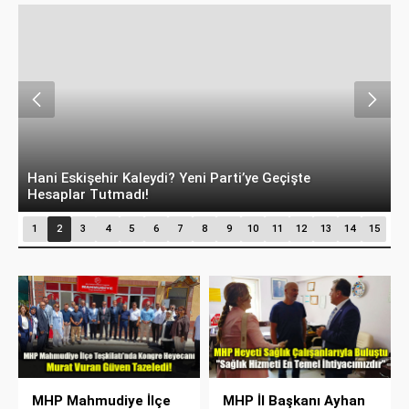
Hani Eskişehir Kaleydi? Yeni Parti’ye Geçişte
M
Hesaplar Tutmadı!
O
1
2
3
4
5
6
7
8
9
10
11
12
13
14
15
MHP Mahmudiye İlçe
MHP İl Başkanı Ayhan