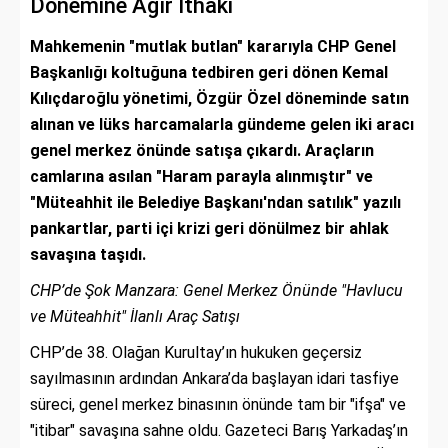
Dönemine Ağır İthaki
Mahkemenin "mutlak butlan" kararıyla CHP Genel
Başkanlığı koltuğuna tedbiren geri dönen Kemal
Kılıçdaroğlu yönetimi, Özgür Özel döneminde satın
alınan ve lüks harcamalarla gündeme gelen iki aracı
genel merkez önünde satışa çıkardı. Araçların
camlarına asılan "Haram parayla alınmıştır" ve
"Müteahhit ile Belediye Başkanı'ndan satılık" yazılı
pankartlar, parti içi krizi geri dönülmez bir ahlak
savaşına taşıdı.
CHP’de Şok Manzara: Genel Merkez Önünde "Havlucu
ve Müteahhit" İlanlı Araç Satışı
CHP’de 38. Olağan Kurultay’ın hukuken geçersiz
sayılmasının ardından Ankara’da başlayan idari tasfiye
süreci, genel merkez binasının önünde tam bir "ifşa" ve
"itibar" savaşına sahne oldu. Gazeteci Barış Yarkadaş’ın