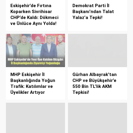
Eskişehir’de Fırtına
Demokrat Parti İl
Koparken Sivrihisar
Başkanı’ndan Talat
CHP’de Kaldı: Dökmeci
Yalaz’a Tepki!
ve Ünlüce Aynı Yolda!
MHP Eskişehir İl
Gürhan Albayrak’tan
Başkanlığında Yoğun
CHP ve Büyükşehir’e
Trafik: Katılımlar ve
550 Bin TL’lik AKM
Üyelikler Artıyor
Tepkisi!