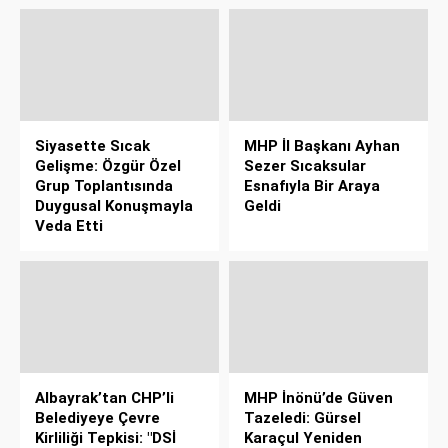
Siyasette Sıcak
MHP İl Başkanı Ayhan
Gelişme: Özgür Özel
Sezer Sıcaksular
Grup Toplantısında
Esnafıyla Bir Araya
Duygusal Konuşmayla
Geldi
Veda Etti
Albayrak’tan CHP’li
MHP İnönü’de Güven
Belediyeye Çevre
Tazeledi: Gürsel
Kirliliği Tepkisi: "DSİ
Karaçul Yeniden