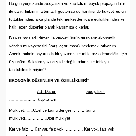
Bu gün yeryüzünde Sosyalizm ve kapitalizm büyük propagandalar
ile sanki birbirinin alternatifi gösterilse de her ikisi de kuvveti üstün
tuttuklarından, arka planda tek merkezden idare edildiklerinden ve
halkı ezen düzenler olarak karşımıza çıkarlar.
Bu yazımda adil düzen ile kuvveti üstün tutanların ekonomik
yönden mukayesesini (karşılaştırılması) incelemek istiyorum.
Ancak makale boyutunda bir yazıda size tablo arz edemediğim için
üzgünüm. Bakalım yazı dizgide dağılmadan size tabloyu
tanıtabilecek miyim?
EKONOMİK DÜZENLER VE ÖZELLİKLERİ*
Adil Düzen
…………………
Sosyalizm
………………..
Kapitalizm
Mülkiyet…….Özel ve kamu dengesi………Kamu
mülkiyeti…………….Özel mülkiyet
Kar ve faiz ….Kar var, faiz yok …………. Kar yok, faiz yok