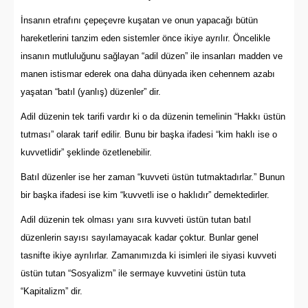
İnsanın etrafını çepeçevre kuşatan ve onun yapacağı bütün
hareketlerini tanzim eden sistemler önce ikiye ayrılır. Öncelikle
insanın mutluluğunu sağlayan “adil düzen” ile insanları madden ve
manen istismar ederek ona daha dünyada iken cehennem azabı
yaşatan “batıl (yanlış) düzenler” dir.
Adil düzenin tek tarifi vardır ki o da düzenin temelinin “Hakkı üstün
tutması” olarak tarif edilir. Bunu bir başka ifadesi “kim haklı ise o
kuvvetlidir” şeklinde özetlenebilir.
Batıl düzenler ise her zaman “kuvveti üstün tutmaktadırlar.” Bunun
bir başka ifadesi ise kim “kuvvetli ise o haklıdır” demektedirler.
Adil düzenin tek olması yanı sıra kuvveti üstün tutan batıl
düzenlerin sayısı sayılamayacak kadar çoktur. Bunlar genel
tasnifte ikiye ayrılırlar. Zamanımızda ki isimleri ile siyasi kuvveti
üstün tutan “Sosyalizm” ile sermaye kuvvetini üstün tuta
“Kapitalizm” dir.