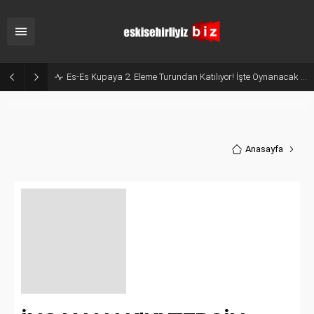
Es-Es Kupaya 2. Eleme Turundan Katılıyor! İşte Oynanacak Tarihler
Anasayfa