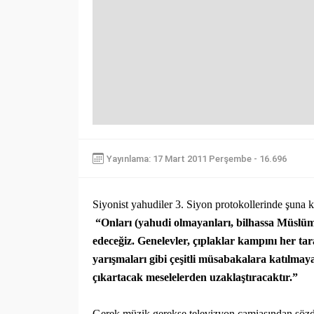
Yayınlama: 17 Mart 2011 Perşembe - 16.696
Siyonist yahudiler 3. Siyon protokollerinde şuna k
“Onları (yahudi olmayanları, bilhassa Müslüman
edeceğiz. Genelevler, çıplaklar kampını her tara
yarışmaları gibi çeşitli müsabakalara katılmay
çıkartacak meselelerden uzaklaştıracaktır.”
Gerek müzik gerekse televizyon camiasından sözde 