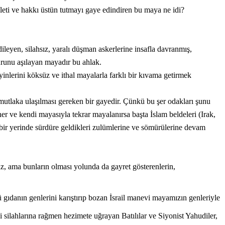
daleti ve hakkı üstün tutmayı gaye edindiren bu maya ne idi?
ileyen, silahsız, yaralı düşman askerlerine insafla davranmış,
uurunu aşılayan mayadır bu ahlak.
inlerini köksüz ve ithal mayalarla farklı bir kıvama getirmek
utlaka ulaşılması gereken bir gayedir. Çünkü bu şer odakları şunu
ner ve kendi mayasıyla tekrar mayalanırsa başta İslam beldeleri (Irak,
çbir yerinde sürdüre geldikleri zulümlerine ve sömürülerine devam
z, ama bunların olması yolunda da gayret gösterenlerin,
 gıdanın genlerini karıştırıp bozan İsrail manevi mayamızın genleriyle
 silahlarına rağmen hezimete uğrayan Batılılar ve Siyonist Yahudiler,