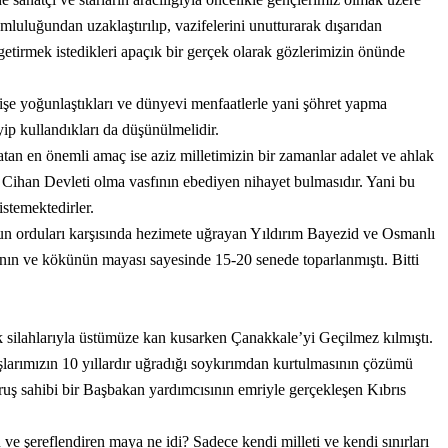
umluluğundan uzaklaştırılıp, vazifelerini unutturarak dışarıdan
 getirmek istedikleri apaçık bir gerçek olarak gözlerimizin önünde
u işe yoğunlaştıkları ve dünyevi menfaatlerle yani şöhret yapma
eyip kullandıkları da düşünülmelidir.
tan en önemli amaç ise aziz milletimizin bir zamanlar adalet ve ahlak
k Cihan Devleti olma vasfının ebediyen nihayet bulmasıdır. Yani bu
istemektedirler.
 orduları karşısında hezimete uğrayan Yıldırım Bayezid ve Osmanlı
nın ve kökünün mayası sayesinde 15-20 senede toparlanmıştı. Bitti
k silahlarıyla üstümüze kan kusarken Çanakkale’yi Geçilmez kılmıştı.
şlarımızın 10 yıllardır uğradığı soykırımdan kurtulmasının çözümü
uruş sahibi bir Başbakan yardımcısının emriyle gerçekleşen Kıbrıs
 ve şereflendiren maya ne idi? Sadece kendi milleti ve kendi sınırları