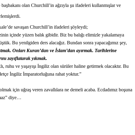
 başbakanı olan Churchill’in ağzıyla şu ifadeleri kullanmışlar ve
rlemişlerdi.
le’de savaşan Churchill’in ifadeleri şöyleydi;
nin içinde yüzen balık gibidir. Biz bu balığı elimizle yakalamaya
üştük. Bu yenilgiden ders alacağız. Bundan sonra yapacağımız şey,
tmak. Onları Kuran’dan ve İslam’dan ayırmak. Tarihlerine
nı zayıflatarak yıkmak.
, ruhu ve yaşayışı İngiliz olan sürüler haline getirmek olacaktır. Bu
tçe İngiliz İmparatorluğuna rahat yoktur.”
olmak için uğraş veren zavallılara ne demeli acaba. Ecdadımız boşuna
maz” diye…