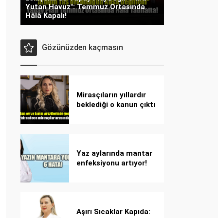
Yutan Havuz": Temmuz Ortasında
Hâlâ Kapalı!
Gözünüzden kaçmasın
Mirasçıların yıllardır
beklediği o kanun çıktı
Yaz aylarında mantar
enfeksiyonu artıyor!
Dikkat! Kolay
bulaşıyor, hızla
yayılıyor!
Aşırı Sıcaklar Kapıda: