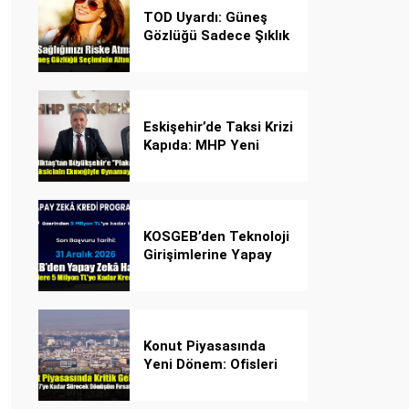
TOD Uyardı: Güneş
Gözlüğü Sadece Şıklık
Değil, Göz İçin Kalkan!
Eskişehir’de Taksi Krizi
Kapıda: MHP Yeni
Plaka Planına Karşı
Çözüm Önerdi
KOSGEB’den Teknoloji
Girişimlerine Yapay
Zekâ Kredi Programı
Konut Piyasasında
Yeni Dönem: Ofisleri
Konuta Dönüştürmek
İçin Son Tarih 1