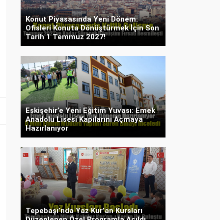
Konut Piyasasında Yeni Dönem:
Ofisleri Konuta Dönüştürmek İçin Son
Tarih 1 Temmuz 2027!
Eskişehir’e Yeni Eğitim Yuvası: Emek
Anadolu Lisesi Kapılarını Açmaya
Hazırlanıyor
Tepebaşı’nda Yaz Kur’an Kursları
Düzenlenen Özel Programla Açıldı