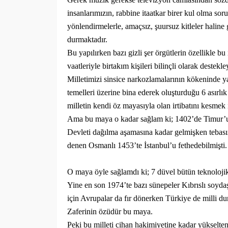
insanlarımızın, rabbine itaatkar birer kul olma sor
yönlendirmelerle, amaçsız, şuursuz kitleler haline
durmaktadır.
Bu yapılırken bazı gizli şer örgütlerin özellikle b
vaatleriyle birtakım kişileri bilinçli olarak destekl
Milletimizi sinsice narkozlamalarının kökeninde ya
temelleri üzerine bina ederek oluşturduğu 6 asırlı
milletin kendi öz mayasıyla olan irtibatını kesmek 
Ama bu maya o kadar sağlam ki; 1402’de Timur’un
Devleti dağılma aşamasına kadar gelmişken tebası
denen Osmanlı 1453’te İstanbul’u fethedebilmişti.
O maya öyle sağlamdı ki; 7 düvel bütün teknoloji
Yine en son 1974’te bazı sünepeler Kıbrıslı soyda
için Avrupalar da fır dönerken Türkiye de milli d
Zaferinin özüdür bu maya.
Peki bu milleti cihan hakimiyetine kadar yükselten