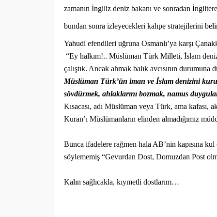
zamanın İngiliz deniz bakanı ve sonradan İngiltere
bundan sonra izleyecekleri kahpe stratejilerini beli
Yahudi efendileri uğruna Osmanlı’ya karşı Çanakka
“Ey halkım!.. Müslüman Türk Milleti, İslam denizi
çalıştık. Ancak ahmak balık avcısının durumuna d
Müslüman Türk’ün iman ve İslam denizini kuru
sövdürmek, ahlaklarını bozmak, namus duyguları
Kısacası, adı Müslüman veya Türk, ama kafası, aklı
Kuran’ı Müslümanların elinden almadığımız müdde
Bunca ifadelere rağmen hala AB’nin kapısına kul 
söylememiş “Gevurdan Dost, Domuzdan Post ol
Kalın sağlıcakla, kıymetli dostlarım…