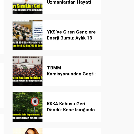
Uzmanlardan Hayati
Güneş Çarpması
Uyarısı!
YKS’ye Giren Gençlere
Enerji Bursu: Aylık 13
Bin 750 TL Başarı
Desteği!
TBMM
Komisyonundan Geçti:
İşte Madde Madde
Yeni Öğrenci Affı
Rehberi
KKKA Kabusu Geri
Döndü: Kene Isırığında
İlk Müdahale Hayat
Kurtarıyor!