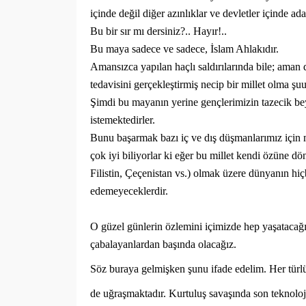
içinde değil diğer azınlıklar ve devletler içinde a
Bu bir sır mı dersiniz?.. Hayır!..
Bu maya sadece ve sadece, İslam Ahlakıdır.
Amansızca yapılan haçlı saldırılarında bile; aman d
tedavisini gerçekleştirmiş necip bir millet olma ş
Şimdi bu mayanın yerine gençlerimizin tazecik bey
istemektedirler.
Bunu başarmak bazı iç ve dış düşmanlarımız için m
çok iyi biliyorlar ki eğer bu millet kendi özüne dö
Filistin, Çeçenistan vs.) olmak üzere dünyanın hi
edemeyeceklerdir.
O güzel günlerin özlemini içimizde hep yaşatacağı
çabalayanlardan başında olacağız.
Söz buraya gelmişken şunu ifade edelim. Her türlü
de uğraşmaktadır. Kurtuluş savaşında son teknoloji