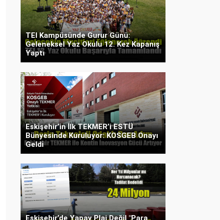
TEI Kampüsünde Gurur Günü:
Geleneksel Yaz Okulu 12. Kez Kapanış
Yaptı
Eskişehir’in İlk TEKMER’i ESTÜ
Bünyesinde Kuruluyor: KOSGEB Onayı
Geldi
Eskişehir’de Yapay Plaj Değil "Para