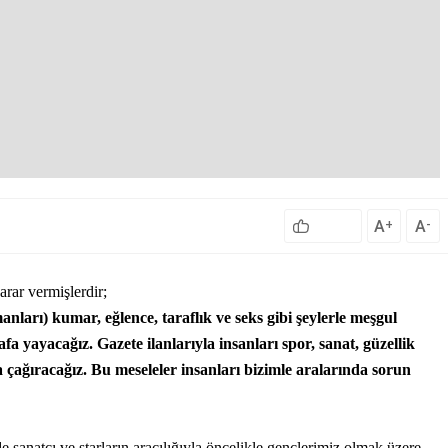
A
A
+
-
arar vermişlerdir
;
ları) kumar, eğlence, taraflık ve seks gibi şeylerle meşgul
fa yayacağız. Gazete ilanlarıyla insanları spor, sanat, güzellik
a çağıracağız. Bu meseleler insanları bizimle aralarında sorun
sanatçı ve starların aracılığıyla öncelikle gençlerimiz olmak üzere