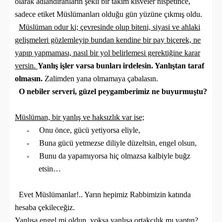
olarak adlandıranların şekli bir takım kisveler nispetince,
sadece etiket Müslümanları olduğu gün yüzüne çıkmış oldu.
Müslüman odur ki; çevresinde olup biteni, siyasi ve ahlaki
gelişmeleri gözlemleyip bundan kendine bir pay biçerek, ne
yapıp yapmaması, nasıl bir yol belirlemesi gerektiğine karar
versin.
Yanlış işler varsa bunları irdelesin. Yanlıştan taraf
olmasın.
Zalimden yana olmamaya çabalasın.
O nebiler serveri, güzel peygamberimiz ne buyurmuştu?
Müslüman, bir yanlış ve haksızlık var ise;
-
Onu önce, gücü yetiyorsa eliyle,
-
Buna gücü yetmezse diliyle düzeltsin, engel olsun,
-
Bunu da yapamıyorsa hiç olmazsa kalbiyle buğz
etsin…
Evet Müslümanlar!.. Yarın hepimiz Rabbimizin katında
hesaba çekileceğiz.
Yanlışa engel mi oldun, yoksa yanlışa ortakçılık mı yaptın?