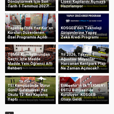
Dönüştürmek İçin Son
Lisesi Kapılarını Açmaya
Tarih 1 Temmuz 2027!
Hazırlanıyor
Tepebaşı’nda Yaz Kur’an
KOSGEB’den Teknoloji
Kursları Düzenlenen
Girişimlerine Yapay
Özel Programla Açıldı
Zekâ Kredi Programı
TBMM Komisyonundan
Yıl 2026, Takvim 1
Geçti: İşte Madde
Ağustos: Milyonlar
Madde Yeni Öğrenci Affı
Harcanan Kentpark Plajı
Rehberi
Ne Zaman Açılacak?
TEI Kampüsünde Gurur
Eskişehir’in İlk TEKMER’i
Günü: Geleneksel Yaz
ESTÜ Bünyesinde
Okulu 12. Kez Kapanış
Kuruluyor: KOSGEB
Yaptı
Onayı Geldi