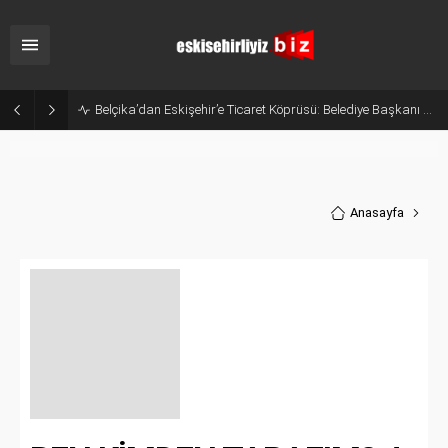
Belçika’dan Eskişehir’e Ticaret Köprüsü: Belediye Başkanı Emir Kır MÜSİAD’ı Ziyaret Etti
Anasayfa