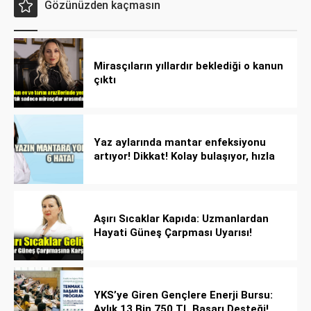
Gözünüzden kaçmasın
Mirasçıların yıllardır beklediği o kanun
çıktı
Yaz aylarında mantar enfeksiyonu
artıyor! Dikkat! Kolay bulaşıyor, hızla
yayılıyor!
Aşırı Sıcaklar Kapıda: Uzmanlardan
Hayati Güneş Çarpması Uyarısı!
YKS’ye Giren Gençlere Enerji Bursu:
Aylık 13 Bin 750 TL Başarı Desteği!