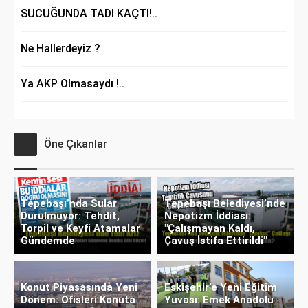
SUCUĞUNDA TADI KAÇTI!..
Ne Hallerdeyiz ?
Ya AKP Olmasaydı !..
Öne Çıkanlar
Tepebaşı’nda Sular
Tepebaşı Belediyesi’nde
Durulmuyor: Tehdit,
Nepotizm İddiası:
Torpil ve Keyfi Atamalar
"Çalışmayan Kaldı,
Gündemde
Çavuş İstifa Ettirildi"
Konut Piyasasında Yeni
Eskişehir’e Yeni Eğitim
Dönem: Ofisleri Konuta
Yuvası: Emek Anadolu