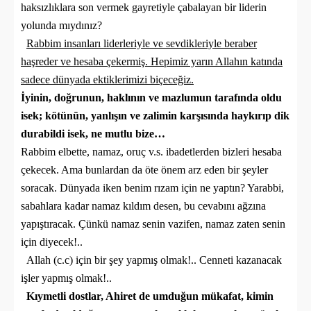
haksızlıklara son vermek gayretiyle çabalayan bir liderin
yolunda mıydınız?
Rabbim insanları liderleriyle ve sevdikleriyle beraber
haşreder ve hesaba çekermiş. Hepimiz yarın Allahın katında
sadece dünyada ektiklerimizi biçeceğiz.
İyinin, doğrunun, haklının ve mazlumun tarafında oldu
isek; kötünün, yanlışın ve zalimin karşısında haykırıp dik
durabildi isek, ne mutlu bize…
Rabbim elbette, namaz, oruç v.s. ibadetlerden bizleri hesaba
çekecek. Ama bunlardan da öte önem arz eden bir şeyler
soracak. Dünyada iken benim rızam için ne yaptın? Yarabbi,
sabahlara kadar namaz kıldım desen, bu cevabını ağzına
yapıştıracak. Çünkü namaz senin vazifen, namaz zaten senin
için diyecek!..
Allah (c.c) için bir şey yapmış olmak!.. Cenneti kazanacak
işler yapmış olmak!..
Kıymetli dostlar, Ahiret de umduğun mükafat, kimin