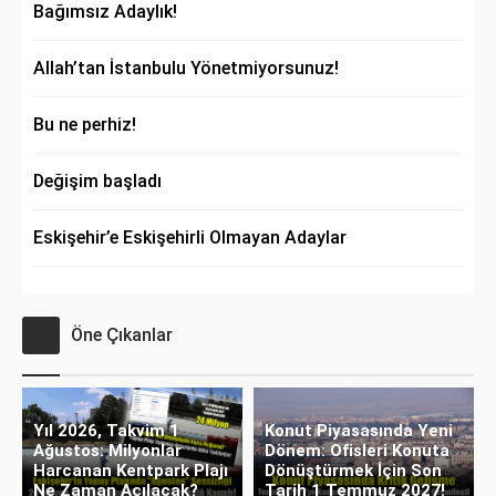
Bağımsız Adaylık!
Allah’tan İstanbulu Yönetmiyorsunuz!
Bu ne perhiz!
Değişim başladı
Eskişehir’e Eskişehirli Olmayan Adaylar
Öne Çıkanlar
Yıl 2026, Takvim 1
Konut Piyasasında Yeni
Ağustos: Milyonlar
Dönem: Ofisleri Konuta
Harcanan Kentpark Plajı
Dönüştürmek İçin Son
Ne Zaman Açılacak?
Tarih 1 Temmuz 2027!