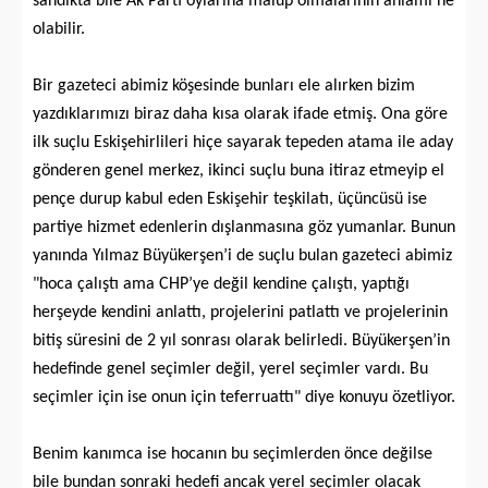
sandıkta bile Ak Parti oylarına malup olmalarının anlamı ne
olabilir.
Bir gazeteci abimiz köşesinde bunları ele alırken bizim
yazdıklarımızı biraz daha kısa olarak ifade etmiş.
Ona göre
ilk
suçlu Eskişehirlileri hiçe sayarak tepeden atama ile aday
gönderen genel merkez, ikinci suçlu buna itiraz etmeyip el
pençe durup kabul eden Eskişehir teşkilatı, üçüncüsü ise
partiye hizmet edenlerin dışlanmasına göz yumanlar.
Bunun
yanında Yılmaz Büyükerşen’i de suçlu bulan gazeteci abimiz
"hoca çalıştı ama CHP’ye değil kendine çalıştı, yaptığı
herşeyde kendini anlattı, projelerini patlattı ve projelerinin
bitiş süresini de 2 yıl sonrası olarak belirledi. Büyükerşen’in
hedefinde genel seçimler değil, yerel seçimler vardı. Bu
seçimler için ise onun için teferruattı" diye konuyu özetliyor.
Benim kanımca ise hocanın bu seçimlerden önce değilse
bile bundan sonraki hedefi ancak yerel seçimler olacak