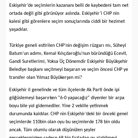
Eskişehir’de seçimlerin kazananı belli de kaybedeni tam net
ortada değil gibi görünüyor aslında. Eskişehir’i CHP nin
kalesi gibi görenlere seçim sonuçlarında ciddi bir hezimet
yaşadılar.
Türkiye geneli estirilen CHP’nin değişim rüzgarı mı, Süheyl
Batum’un adımı, Kemal Kılıçdaroğlu’nun büründüğü Ecevit,
Gandi Suretlerimi, Yoksa Üç Dönemdir Eskişehir Büyükşehir
Belediye başkanı seçilmeyi başaran ve seçim öncesi CHP ye
transfer olan Yılmaz Büyükerşen mi?
Eskişehir il genelinde ve tüm ilçelerde Ak Parti önde ipi
göğüslemeyi başarırken “6-0 yapacağız” diyenler bir arpa
boyu bile yol gidemediler. Yine 2 vekille yetinmek
durumunda kaldılar. CHP nin Eskişehir’deki bir önceki genel
seçimlerde 110bin olan oyu bu seçimlerde 178 bin oldu
ancak. Tüm olumlu olarak düşünülen şeyler
gerçekleşmişken sadece 68 bin fazladan oy alabilmeyi