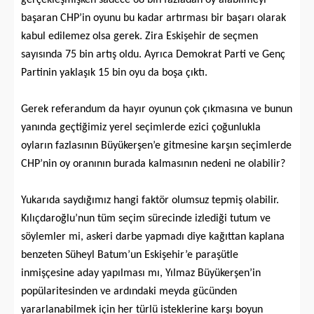
başaran CHP’in oyunu bu kadar artırması bir başarı olarak
kabul edilemez
olsa gerek. Zira Eskişehir de seçmen
sayısında 75 bin artış oldu. Ayrıca Demokrat Parti ve Genç
Partinin yaklaşık 15 bin oyu da boşa çıktı.
Gerek
referandum da hayır oyunun çok çıkmasına ve bunun
yanında geçtiğimiz yerel seçimlerde ezici çoğunlukla
oyların fazlasının Büyükerşen’e gitmesine karşın seçimlerde
CHP’nin oy oranının burada kalmasının nedeni ne olabilir?
Yukarıda saydığımız hangi faktör olumsuz tepmiş olabilir.
Kılıçdaroğlu’nun tüm seçim sürecinde izlediği tutum ve
söylemler mi, askeri darbe yapmadı diye kağıttan kaplana
benzeten Süheyl Batum’un Eskişehir’e paraşütle
inmişçesine aday yapılması mı, Yılmaz Büyükerşen’in
popülaritesinden ve ardındaki meyda gücünden
yararlanabilmek için her türlü isteklerine karşı boyun