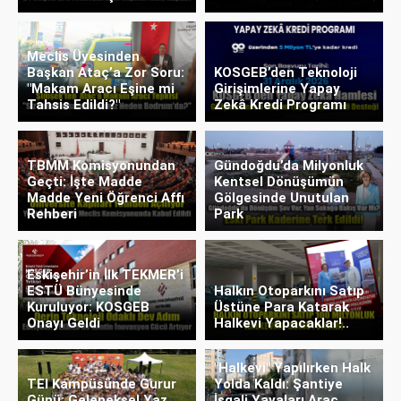
Meclis Üyesinden
Başkan Ataç’a Zor Soru:
KOSGEB’den Teknoloji
"Makam Aracı Eşine mi
Girişimlerine Yapay
Tahsis Edildi?"
Zekâ Kredi Programı
TBMM Komisyonundan
Gündoğdu’da Milyonluk
Geçti: İşte Madde
Kentsel Dönüşümün
Madde Yeni Öğrenci Affı
Gölgesinde Unutulan
Rehberi
Park
Eskişehir’in İlk TEKMER’i
ESTÜ Bünyesinde
Halkın Otoparkını Satıp
Kuruluyor: KOSGEB
Üstüne Para Katarak
Onayı Geldi
Halkevi Yapacaklar!..
"Halkevi" Yapılırken Halk
TEI Kampüsünde Gurur
Yolda Kaldı: Şantiye
Günü: Geleneksel Yaz
İşgali Yayaları Araç