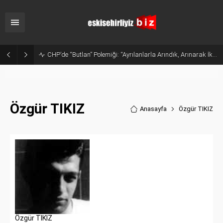
CHP’de “Butlan” Polemiği: “Ayrılanlarla Arındık, Arınarak İktidar Olacağız”
Özgür TIKIZ
Anasayfa
Özgür TIKIZ
Özgür TIKIZ