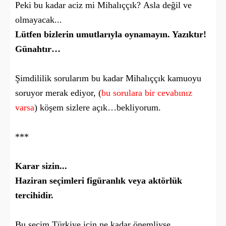
Peki bu kadar aciz mi Mihalıççık?
Asla değil ve
olmayacak...
Lütfen bizlerin umutlarıyla oynamayın. Yazıktır!
Günahtır…
Şimdililik sorularım bu kadar Mihalıççık kamuoyu
soruyor merak ediyor, (
bu sorulara bir cevabınız
varsa
) köşem sizlere açık…bekliyorum.
***
Karar sizin...
Haziran seçimleri figüranlık veya aktörlük
tercihidir.
Bu seçim Türkiye için ne kadar
önemliyse