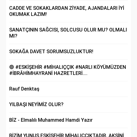
CADDE VE SOKAKLARDAN ZİYADE, AJANDALARI İYİ
OKUMAK LAZIM!
SANATÇININ SAĞCISI, SOLCUSU OLUR MU? OLMALI
MI?
SOKAĞA DAVET SORUMSUZLUKTUR!
🟢 #ESKİŞEHİR #MİHALIÇÇIK #NARLI KÖYÜMÜZDEN
#İBRÂHİMHAYRANİ HAZRETLERİ....
Rauf Denktaş
YILBAŞI NEYİMİZ OLUR?
BİZ - Elmalılı Muhammed Hamdi Yazır
BİZİM YUNUS ESKİŞEHİR MİHALIÇÇIKTADIR, AKSİNİ