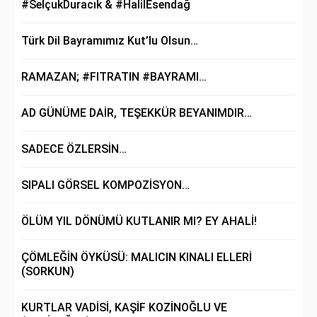
#SelçukDuracık & #HalilEsendağ
Türk Dil Bayramımız Kut’lu Olsun…
RAMAZAN; #FITRATIN #BAYRAMI…
AD GÜNÜME DAİR, TEŞEKKÜR BEYANIMDIR…
SADECE ÖZLERSİN…
SIPALI GÖRSEL KOMPOZİSYON…
ÖLÜM YIL DÖNÜMÜ KUTLANIR MI? EY AHALİ!
ÇÖMLEĞİN ÖYKÜSÜ: MALICIN KINALI ELLERİ
(SORKUN)
KURTLAR VADİSİ, KAŞİF KOZİNOĞLU VE