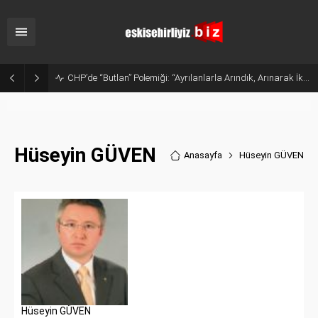
CHP’de “Butlan” Polemiği: “Ayrılanlarla Arındık, Arınarak İktidar Olacağız”
Hüseyin GÜVEN
Anasayfa
Hüseyin GÜVEN
Hüseyin GÜVEN