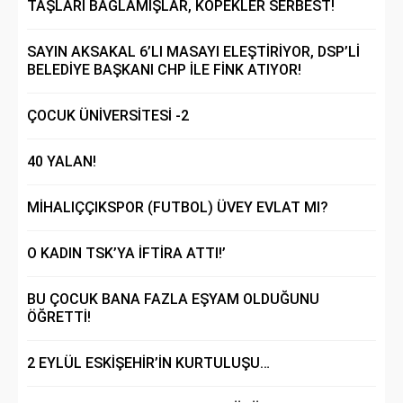
TAŞLARI BAĞLAMIŞLAR, KÖPEKLER SERBEST!
SAYIN AKSAKAL 6’LI MASAYI ELEŞTİRİYOR, DSP’Lİ
BELEDİYE BAŞKANI CHP İLE FİNK ATIYOR!
ÇOCUK ÜNİVERSİTESİ -2
40 YALAN!
MİHALIÇÇIKSPOR (FUTBOL) ÜVEY EVLAT MI?
O KADIN TSK’YA İFTİRA ATTI!’
BU ÇOCUK BANA FAZLA EŞYAM OLDUĞUNU
ÖĞRETTİ!
2 EYLÜL ESKİŞEHİR’İN KURTULUŞU…