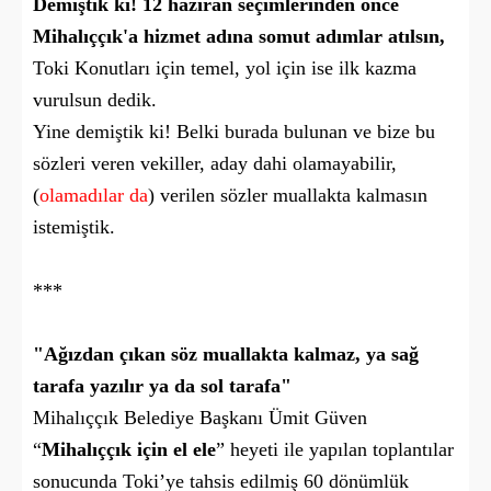
Demiştik ki! 12 haziran seçimlerinden önce
Mihalıççık'a hizmet adına somut adımlar atılsın,
Toki Konutları için temel, yol için ise ilk kazma
vurulsun dedik.
Yine demiştik ki! Belki burada bulunan ve bize bu
sözleri veren vekiller, aday dahi olamayabilir,
(
olamadılar da
) verilen sözler muallakta kalmasın
istemiştik.
***
"
Ağızdan çıkan söz muallakta kalmaz, ya sağ
tarafa yazılır ya da sol tarafa
"
Mihalıççık Belediye Başkanı Ümit Güven
“
Mihalıççık için el ele
” heyeti ile yapılan toplantılar
sonucunda Toki’ye tahsis edilmiş 60 dönümlük