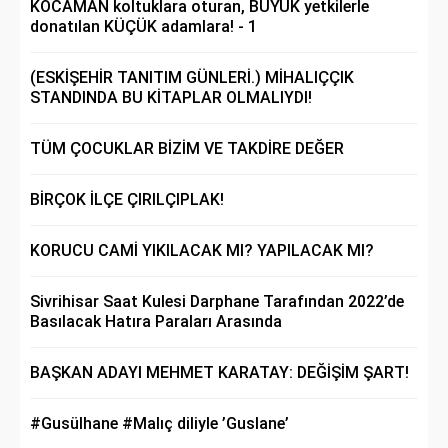
KOCAMAN koltuklara oturan, BÜYÜK yetkilerle
donatılan KÜÇÜK adamlara! - 1
(ESKİŞEHİR TANITIM GÜNLERİ.) MİHALIÇÇIK
STANDINDA BU KİTAPLAR OLMALIYDI!
TÜM ÇOCUKLAR BİZİM VE TAKDİRE DEĞER
BİRÇOK İLÇE ÇIRILÇIPLAK!
KORUCU CAMİ YIKILACAK MI? YAPILACAK MI?
Sivrihisar Saat Kulesi Darphane Tarafından 2022’de
Basılacak Hatıra Paraları Arasında
BAŞKAN ADAYI MEHMET KARATAY: DEĞİŞİM ŞART!
#Gusülhane #Malıç diliyle ’Guslane’