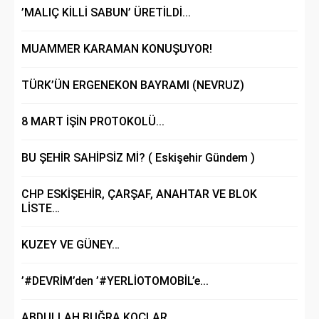
’MALIÇ KİLLİ SABUN’ ÜRETİLDİ...
MUAMMER KARAMAN KONUŞUYOR!
TÜRK’ÜN ERGENEKON BAYRAMI (NEVRUZ)
8 MART İŞİN PROTOKOLÜ...
BU ŞEHİR SAHİPSİZ Mİ? ( Eskişehir Gündem )
CHP ESKİŞEHİR, ÇARŞAF, ANAHTAR VE BLOK
LİSTE…
KUZEY VE GÜNEY…
’#DEVRİM’den ’#YERLİOTOMOBİL’e...
ABDULLAH BUĞRA KOÇLAR...