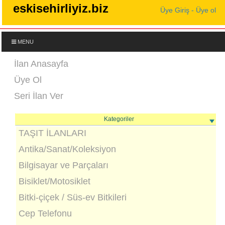
eskisehirliyiz.biz
Üye Giriş - Üye ol
MENU
İlan Anasayfa
Üye Ol
Seri İlan Ver
Kategoriler
TAŞIT İLANLARI
Antika/Sanat/Koleksiyon
Bilgisayar ve Parçaları
Bisiklet/Motosiklet
Bitki-çiçek / Süs-ev Bitkileri
Cep Telefonu