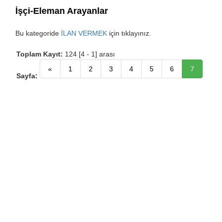
İşçi-Eleman Arayanlar
Bu kategoride
İLAN VERMEK
için tıklayınız.
Toplam Kayıt:
124 [4 - 1] arası
«
1
2
3
4
5
6
7
Sayfa: