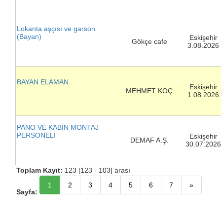
Lokanta aşçısı ve garson
(Bayan)
Eskişehir
Gökçe cafe
3.08.2026
BAYAN ELAMAN
Eskişehir
MEHMET KOÇ
1.08.2026
PANO VE KABİN MONTAJ
PERSONELİ
Eskişehir
DEMAF A.Ş.
30.07.202
Toplam Kayıt:
123 [123 - 103] arası
1
2
3
4
5
6
7
»
Sayfa: