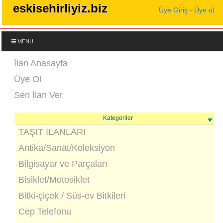
eskisehirliyiz.biz
Üye Giriş - Üye ol
MENU
İlan Anasayfa
Üye Ol
Seri İlan Ver
Kategoriler
TAŞIT İLANLARI
Antika/Sanat/Koleksiyon
Bilgisayar ve Parçaları
Bisiklet/Motosiklet
Bitki-çiçek / Süs-ev Bitkileri
Cep Telefonu