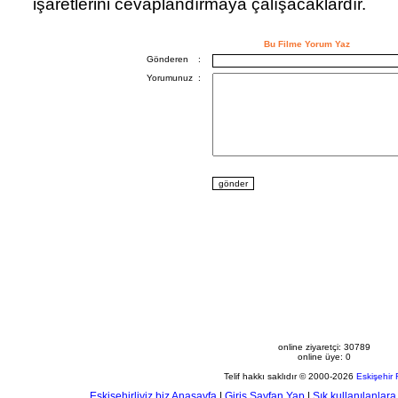
işaretlerini cevaplandırmaya çalışacaklardır.
Bu Filme Yorum Yaz
Gönderen
:
Yorumunuz
:
online ziyaretçi: 30789
online üye: 0
Telif hakkı saklıdır © 2000-2026
Eskişehir
Eskişehirliyiz.biz Anasayfa
|
Giris Sayfan Yap
|
Sık kullanılanlara