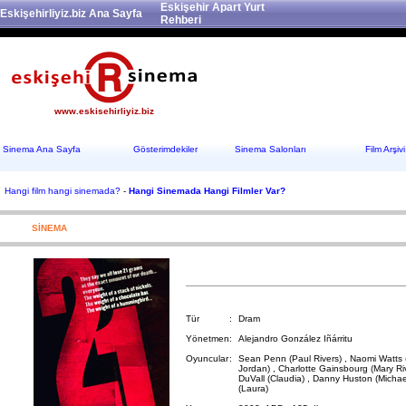
Eskişehir Apart Yurt
Eskişehirliyiz.biz Ana Sayfa
Rehberi
www.eskisehirliyiz.biz
Sinema Ana Sayfa
Gösterimdekiler
Sinema Salonları
Film Arşivi
Hangi film hangi sinemada?
-
Hangi Sinemada Hangi Filmler Var?
SİNEMA
Tür
:
Dram
Yönetmen
:
Alejandro González Iñárritu
Oyuncular
:
Sean Penn (Paul Rivers) , Naomi Watts (
Jordan) , Charlotte Gainsbourg (Mary Ri
DuVall (Claudia) , Danny Huston (Michael
(Laura)