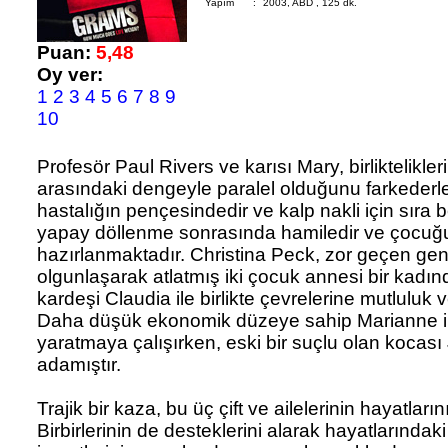
Yapım
:
2003, ABD , 125 dk.
Puan:
5,48
Oy ver:
1
2
3
4
5
6
7
8
9
10
Profesör Paul Rivers ve karısı Mary, birliktelikl
arasındaki dengeyle paralel olduğunu farkederl
hastalığın pençesindedir ve kalp nakli için sıra 
yapay döllenme sonrasında hamiledir ve çocu
hazırlanmaktadır. Christina Peck, zor geçen ge
olgunlaşarak atlatmış iki çocuk annesi bir kadın
kardeşi Claudia ile birlikte çevrelerine mutluluk
Daha düşük ekonomik düzeye sahip Marianne ik
yaratmaya çalışırken, eski bir suçlu olan kocası
adamıştır.
Trajik bir kaza, bu üç çift ve ailelerinin hayatlarını
Birbirlerinin de desteklerini alarak hayatlarındak