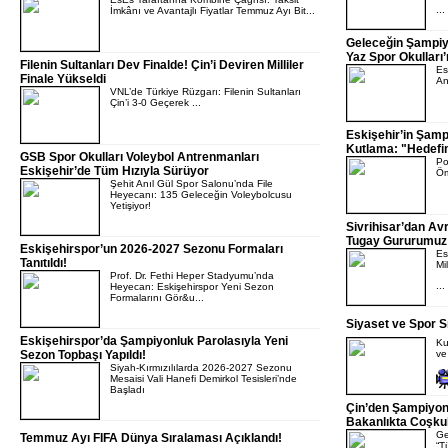
...
İmkânı ve Avantajlı Fiyatlar Temmuz Ayı Bit...
Geleceğin Şampiyo
Yaz Spor Okulları
Filenin Sultanları Dev Finalde! Çin’i Deviren Milliler
Es
Finale Yükseldi
An
VNL’de Türkiye Rüzgarı: Filenin Sultanları
Çin’i 3-0 Geçerek ...
Eskişehir’in Şam
Kutlama: "Hedefi
GSB Spor Okulları Voleybol Antrenmanları
Po
Eskişehir’de Tüm Hızıyla Sürüyor
Öm
Şehit Anıl Gül Spor Salonu’nda File
Heyecanı: 135 Geleceğin Voleybolcusu
Yetişiyor!
Sivrihisar’dan Avr
Tugay Gururumuz
Eskişehirspor’un 2026-2027 Sezonu Formaları
Es
Tanıtıldı!
Mi
Prof. Dr. Fethi Heper Stadyumu’nda
...
Heyecan: Eskişehirspor Yeni Sezon
Formalarını Gör&u...
Siyaset ve Spor Sı
Eskişehirspor’da Şampiyonluk Parolasıyla Yeni
Ku
Sezon Topbaşı Yapıldı!
ve
Siyah-Kırmızılılarda 2026-2027 Sezonu
Mesaisi Vali Hanefi Demirkol Tesisleri’nde
Başladı
Çin’den Şampiyon
Bakanlıkta Coşku
Ge
Temmuz Ayı FIFA Dünya Sıralaması Açıklandı!
“T