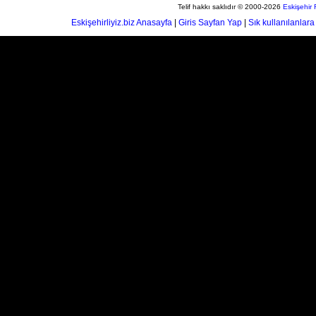
Telif hakkı saklıdır © 2000-2026
Eskişehir
Eskişehirliyiz.biz Anasayfa
|
Giris Sayfan Yap
|
Sık kullanılanlara