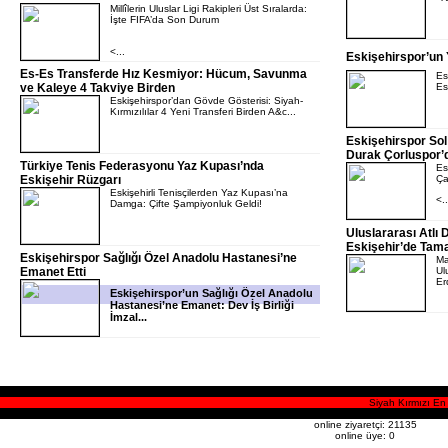
Millîlerin Uluslar Ligi Rakipleri Üst Sıralarda:
İşte FIFA’da Son Durum
<...
Eskişehirspor’un 
Es-Es Transferde Hız Kesmiyor: Hücum, Savunma
Es
ve Kaleye 4 Takviye Birden
Es
Eskişehirspor’dan Gövde Gösterisi: Siyah-
Kırmızılılar 4 Yeni Transferi Birden A&c...
Eskişehirspor So
Durak Çorluspor’
Türkiye Tenis Federasyonu Yaz Kupası’nda
Es
Eskişehir Rüzgarı
Ça
Eskişehirli Tenisçilerden Yaz Kupası’na
<..
Damga: Çifte Şampiyonluk Geldi!
Uluslararası Atlı 
Eskişehir’de Tam
Eskişehirspor Sağlığı Özel Anadolu Hastanesi’ne
Ma
Emanet Etti
Ul
Erd
Eskişehirspor’un Sağlığı Özel Anadolu
Hastanesi’ne Emanet: Dev İş Birliği
İmzal...
Siyah Kırmızı En 
online ziyaretçi: 21135
online üye: 0