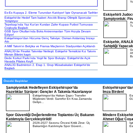
Yo
Es-Es Kupaya 2. Eleme Turundan Katılıyor! İşte Oynanacak Tarihler
Eskişehirli Judo
Eskişehir’de Hedef Tam İsabet: Atıcılık Branşı Olimpik Sporcular
Şampiyonluk: Fina
Yetiştiriyor
An
Tepebaşı’nda Yaz Kur’an Kursları Zafer Kupası Futbol Turnuvası
Tu
Coşkuyla Başladı
GSB Spor Okulları’nda Boks Antrenmanları Tüm Hızıyla Devam
Ediyor!
Eskişehirspor’dan Hücuma Genç Takviye: Osman Arslantaş İmzayı
Attı
Eskişehir, ANAL
Sahipliği Yapacak
A Millî Takım’ın Belçika ve Fransa Maçlarının Stadyumları Açıklandı
Ge
ANALİG’de Finalist Takımlar Netleşti: Eskişehir Temsilcisi Kız Takımı
AN
Mersin Biletini kaptı
Ba
Dede Korkut Parkı’nda Yeşil İle Spor Buluştu: Eskişehir’de Açık
Havada Pilates Keyfi
ANALİG Badminton 2. Etap 1. Grup Müsabakaları Eskişehir’de
Başladı
Önceki Başlıklar
Şampiyonluk Hedefleyen Eskişehirspor’da
Eskişehirspor’dan
Hazırlıklar Sürüyor: Gençler A Takımla Hazırlanıyor
İmza Birden!
Eskişehirspor’da Hakan Şapcı Transfer
Es
Müjdesini Verdi: Santrfor En Kısa Zamanda
Gü
Geliyo...
Spor Güvenliği Değerlendirme Toplantısı Üç Bakanın
Mindere Eskişehi
Katılımıyla Gerçekleştirildi!
Ahmet Oğuz Coşar 
2026-2027 Sezonu Öncesi Kritik Zirve: Üç
İş
Bakanlığın Katılımıyla Spor Güvenl...
Es