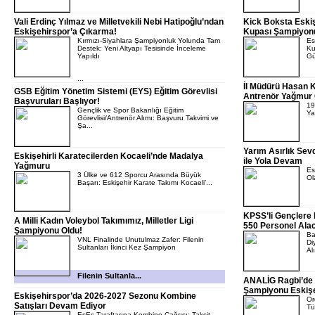
Vali Erdinç Yılmaz ve Milletvekili Nebi Hatipoğlu’ndan
Kick Boksta Eskiş
Eskişehirspor’a Çıkarma!
Kupası Şampiyon
Kırmızı-Siyahlara Şampiyonluk Yolunda Tam
Es
Destek: Yeni Altyapı Tesisinde İnceleme
Ku
Yapıldı
Gü
...
İl Müdürü Hasan K
GSB Eğitim Yönetim Sistemi (EYS) Eğitim Görevlisi
Antrenör Yağmur 
Başvuruları Başlıyor!
19
Gençlik ve Spor Bakanlığı Eğitim
Ya
Görevlisi/Antrenör Alımı: Başvuru Takvimi ve
Şa...
Yarım Asırlık Se
Eskişehirli Karatecilerden Kocaeli’nde Madalya
ile Yola Devam
Yağmuru
Es
3 Ülke ve 612 Sporcu Arasında Büyük
Ol
Başarı: Eskişehir Karate Takımı Kocaeli’...
KPSS’li Gençlere 
A Milli Kadın Voleybol Takımımız, Milletler Ligi
550 Personel Ala
Şampiyonu Oldu!
Ba
VNL Finalinde Unutulmaz Zafer: Filenin
Di
Sultanları İkinci Kez Şampiyon
Alı
Filenin Sultanla...
ANALİG Ragbi’de 
Şampiyonu Eskişe
Eskişehirspor’da 2026-2027 Sezonu Kombine
Or
Satışları Devam Ediyor
Tü
EsEs Taraftarına Kombine Çağrısı: Taksit