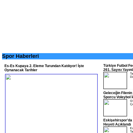
Spor Haberleri
Türkiye Futbol F
Es-Es Kupaya 2. Eleme Turundan Katılıyor! İşte
261. Sayısı Yayın
Oynanacak Tarihler
Ta
Dü
Geleceğin Filenin 
Sporcu Voleybol 
GS
Ça
Eskişehirspor’da 
Heyeti Açıklandı
Es
Ta