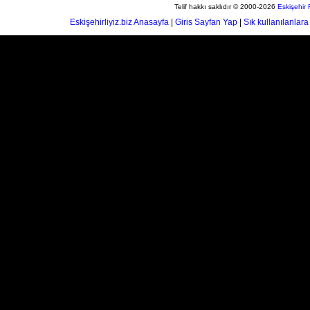
Telif hakkı saklıdır © 2000-2026
Eskişehir
Eskişehirliyiz.biz Anasayfa
|
Giris Sayfan Yap
|
Sık kullanılanlara