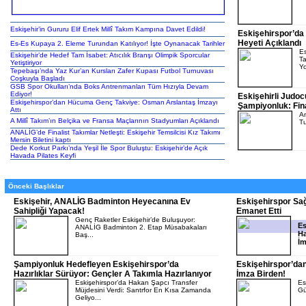
Eskişehir’in Gururu Elif Ertek Millî Takım Kampına Davet Edildi!
Eskişehirspor’da 
Heyeti Açıklandı
Es-Es Kupaya 2. Eleme Turundan Katılıyor! İşte Oynanacak Tarihler
Es
Eskişehir’de Hedef Tam İsabet: Atıcılık Branşı Olimpik Sporcular
Ta
Yetiştiriyor
Yo
Tepebaşı’nda Yaz Kur’an Kursları Zafer Kupası Futbol Turnuvası
Coşkuyla Başladı
GSB Spor Okulları’nda Boks Antrenmanları Tüm Hızıyla Devam
Ediyor!
Eskişehirli Judo
Eskişehirspor’dan Hücuma Genç Takviye: Osman Arslantaş İmzayı
Şampiyonluk: Fina
Attı
An
A Millî Takım’ın Belçika ve Fransa Maçlarının Stadyumları Açıklandı
Tu
ANALİG’de Finalist Takımlar Netleşti: Eskişehir Temsilcisi Kız Takımı
Mersin Biletini kaptı
Dede Korkut Parkı’nda Yeşil İle Spor Buluştu: Eskişehir’de Açık
Havada Pilates Keyfi
Önceki Başlıklar
Eskişehir, ANALİG Badminton Heyecanına Ev
Eskişehirspor Sağ
Sahipliği Yapacak!
Emanet Etti
Genç Raketler Eskişehir’de Buluşuyor:
Es
ANALİG Badminton 2. Etap Müsabakaları
Ha
Baş...
İm
Şampiyonluk Hedefleyen Eskişehirspor’da
Eskişehirspor’dan
Hazırlıklar Sürüyor: Gençler A Takımla Hazırlanıyor
İmza Birden!
Eskişehirspor’da Hakan Şapcı Transfer
Es
Müjdesini Verdi: Santrfor En Kısa Zamanda
Gü
Geliyo...