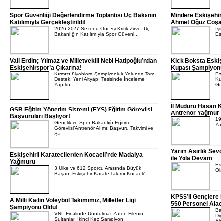
Spor Güvenliği Değerlendirme Toplantısı Üç Bakanın
Mindere Eskişehi
Katılımıyla Gerçekleştirildi!
Ahmet Oğuz Coşar 
2026-2027 Sezonu Öncesi Kritik Zirve: Üç
İş
Bakanlığın Katılımıyla Spor Güvenl...
Es
Vali Erdinç Yılmaz ve Milletvekili Nebi Hatipoğlu’ndan
Kick Boksta Eskiş
Eskişehirspor’a Çıkarma!
Kupası Şampiyon
Kırmızı-Siyahlara Şampiyonluk Yolunda Tam
Es
Destek: Yeni Altyapı Tesisinde İnceleme
Ku
Yapıldı
Gü
...
İl Müdürü Hasan K
GSB Eğitim Yönetim Sistemi (EYS) Eğitim Görevlisi
Antrenör Yağmur 
Başvuruları Başlıyor!
19
Gençlik ve Spor Bakanlığı Eğitim
Ya
Görevlisi/Antrenör Alımı: Başvuru Takvimi ve
Şa...
Yarım Asırlık Se
Eskişehirli Karatecilerden Kocaeli’nde Madalya
ile Yola Devam
Yağmuru
Es
3 Ülke ve 612 Sporcu Arasında Büyük
Ol
Başarı: Eskişehir Karate Takımı Kocaeli’...
KPSS’li Gençlere 
A Milli Kadın Voleybol Takımımız, Milletler Ligi
550 Personel Ala
Şampiyonu Oldu!
Ba
VNL Finalinde Unutulmaz Zafer: Filenin
Di
Sultanları İkinci Kez Şampiyon
Alı