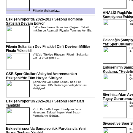
Filenin Sultanla...
ANALİG Ragbi’de 
Şampiyonu Eskişe
Eskişehirspor’da 2026-2027 Sezonu Kombine
Or
Satışları Devam Ediyor
Tü
EsEs Taraftarına Kombine Çağrısı: Taksit
...
İmkânı ve Avantajlı Fiyatlar Temmuz Ayı Bit...
Geleceğin Şampiyo
Yaz Spor Okulları
Filenin Sultanları Dev Finalde! Çin’i Deviren Milliler
Es
Finale Yükseldi
An
VNL’de Türkiye Rüzgarı: Filenin Sultanları
Çin’i 3-0 Geçerek ...
Eskişehir’in Şam
Kutlama: "Hedefi
GSB Spor Okulları Voleybol Antrenmanları
Po
Eskişehir’de Tüm Hızıyla Sürüyor
Öm
Şehit Anıl Gül Spor Salonu’nda File
Heyecanı: 135 Geleceğin Voleybolcusu
Yetişiyor!
Sivrihisar’dan Avr
Tugay Gururumuz
Eskişehirspor’un 2026-2027 Sezonu Formaları
Es
Tanıtıldı!
Mi
Prof. Dr. Fethi Heper Stadyumu’nda
...
Heyecan: Eskişehirspor Yeni Sezon
Formalarını Gör&u...
Siyaset ve Spor Sı
Eskişehirspor’da Şampiyonluk Parolasıyla Yeni
Ku
Sezon Topbaşı Yapıldı!
ve