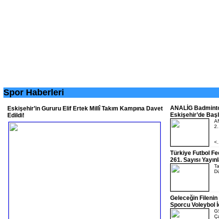
Spor Haberleri
ANALİG Badminton
Eskişehir’in Gururu Elif Ertek Millî Takım Kampına Davet
Eskişehir’de Başl
Edildi!
AN
2.
<.
Türkiye Futbol F
261. Sayısı Yayın
Ta
Dü
Geleceğin Filenin 
Sporcu Voleybol 
GS
Ça