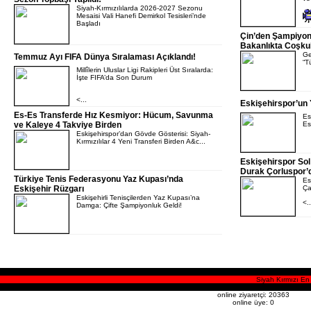
Siyah-Kırmızılılarda 2026-2027 Sezonu
Mesaisi Vali Hanefi Demirkol Tesisleri’nde
Başladı
Çin’den Şampiyon
Bakanlıkta Coşku
Ge
Temmuz Ayı FIFA Dünya Sıralaması Açıklandı!
“T
Millîlerin Uluslar Ligi Rakipleri Üst Sıralarda:
İşte FIFA’da Son Durum
<...
Eskişehirspor’un 
Es-Es Transferde Hız Kesmiyor: Hücum, Savunma
Es
ve Kaleye 4 Takviye Birden
Es
Eskişehirspor’dan Gövde Gösterisi: Siyah-
Kırmızılılar 4 Yeni Transferi Birden A&c...
Eskişehirspor So
Durak Çorluspor’
Türkiye Tenis Federasyonu Yaz Kupası’nda
Es
Eskişehir Rüzgarı
Ça
Eskişehirli Tenisçilerden Yaz Kupası’na
<..
Damga: Çifte Şampiyonluk Geldi!
Siyah Kırmızı En 
online ziyaretçi: 20363
online üye: 0