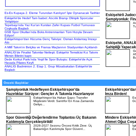
Yo
Es-Es Kupaya 2. Eleme Turundan Katılıyor! İşte Oynanacak Tarihler
Eskişehirli Judo
Eskişehir’de Hedef Tam İsabet: Atıcılık Branşı Olimpik Sporcular
Şampiyonluk: Fina
Yetiştiriyor
An
Tepebaşı’nda Yaz Kur’an Kursları Zafer Kupası Futbol Turnuvası
Tu
Coşkuyla Başladı
GSB Spor Okulları’nda Boks Antrenmanları Tüm Hızıyla Devam
Ediyor!
Eskişehirspor’dan Hücuma Genç Takviye: Osman Arslantaş İmzayı
Attı
Eskişehir, ANAL
Sahipliği Yapacak
A Millî Takım’ın Belçika ve Fransa Maçlarının Stadyumları Açıklandı
Ge
ANALİG’de Finalist Takımlar Netleşti: Eskişehir Temsilcisi Kız Takımı
AN
Mersin Biletini kaptı
Ba
Dede Korkut Parkı’nda Yeşil İle Spor Buluştu: Eskişehir’de Açık
Havada Pilates Keyfi
ANALİG Badminton 2. Etap 1. Grup Müsabakaları Eskişehir’de
Başladı
Önceki Başlıklar
Şampiyonluk Hedefleyen Eskişehirspor’da
Eskişehirspor’dan
Hazırlıklar Sürüyor: Gençler A Takımla Hazırlanıyor
İmza Birden!
Eskişehirspor’da Hakan Şapcı Transfer
Es
Müjdesini Verdi: Santrfor En Kısa Zamanda
Gü
Geliyo...
Spor Güvenliği Değerlendirme Toplantısı Üç Bakanın
Mindere Eskişehi
Katılımıyla Gerçekleştirildi!
Ahmet Oğuz Coşar 
2026-2027 Sezonu Öncesi Kritik Zirve: Üç
İş
Bakanlığın Katılımıyla Spor Güvenl...
Es