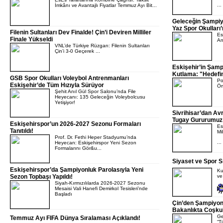
...
İmkânı ve Avantajlı Fiyatlar Temmuz Ayı Bit...
Geleceğin Şampiyo
Yaz Spor Okulları
Filenin Sultanları Dev Finalde! Çin’i Deviren Milliler
Es
Finale Yükseldi
An
VNL’de Türkiye Rüzgarı: Filenin Sultanları
Çin’i 3-0 Geçerek ...
Eskişehir’in Şam
Kutlama: "Hedefi
GSB Spor Okulları Voleybol Antrenmanları
Po
Eskişehir’de Tüm Hızıyla Sürüyor
Öm
Şehit Anıl Gül Spor Salonu’nda File
Heyecanı: 135 Geleceğin Voleybolcusu
Yetişiyor!
Sivrihisar’dan Avr
Tugay Gururumuz
Eskişehirspor’un 2026-2027 Sezonu Formaları
Es
Tanıtıldı!
Mi
Prof. Dr. Fethi Heper Stadyumu’nda
...
Heyecan: Eskişehirspor Yeni Sezon
Formalarını Gör&u...
Siyaset ve Spor Sı
Eskişehirspor’da Şampiyonluk Parolasıyla Yeni
Ku
Sezon Topbaşı Yapıldı!
ve
Siyah-Kırmızılılarda 2026-2027 Sezonu
Mesaisi Vali Hanefi Demirkol Tesisleri’nde
Başladı
Çin’den Şampiyon
Bakanlıkta Coşku
Ge
Temmuz Ayı FIFA Dünya Sıralaması Açıklandı!
“T