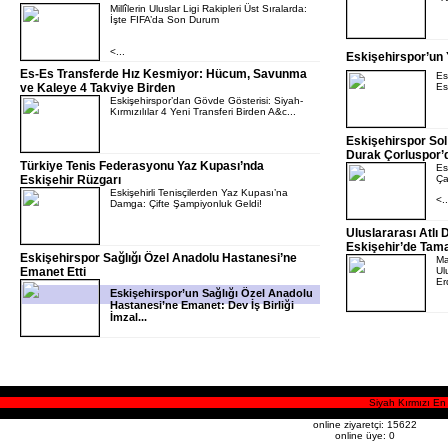
Millîlerin Uluslar Ligi Rakipleri Üst Sıralarda:
İşte FIFA’da Son Durum
<...
Eskişehirspor’un 
Es-Es Transferde Hız Kesmiyor: Hücum, Savunma
Es
ve Kaleye 4 Takviye Birden
Es
Eskişehirspor’dan Gövde Gösterisi: Siyah-
Kırmızılılar 4 Yeni Transferi Birden A&c...
Eskişehirspor So
Durak Çorluspor’
Türkiye Tenis Federasyonu Yaz Kupası’nda
Es
Eskişehir Rüzgarı
Ça
Eskişehirli Tenisçilerden Yaz Kupası’na
<..
Damga: Çifte Şampiyonluk Geldi!
Uluslararası Atlı 
Eskişehir’de Tam
Eskişehirspor Sağlığı Özel Anadolu Hastanesi’ne
Ma
Emanet Etti
Ul
Erd
Eskişehirspor’un Sağlığı Özel Anadolu
Hastanesi’ne Emanet: Dev İş Birliği
İmzal...
Siyah Kırmızı En 
online ziyaretçi: 15622
online üye: 0