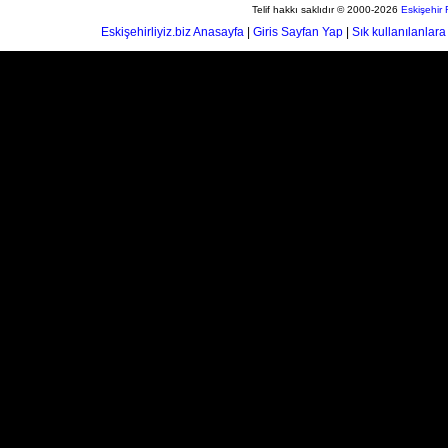
Telif hakkı saklıdır © 2000-2026
Eskişehir
Eskişehirliyiz.biz Anasayfa
|
Giris Sayfan Yap
|
Sık kullanılanlara