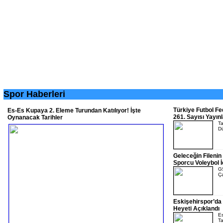
Spor Haberleri
Türkiye Futbol F
Es-Es Kupaya 2. Eleme Turundan Katılıyor! İşte
261. Sayısı Yayın
Oynanacak Tarihler
Ta
Dü
Geleceğin Filenin 
Sporcu Voleybol 
GS
Ça
Eskişehirspor’da 
Heyeti Açıklandı
Es
Ta