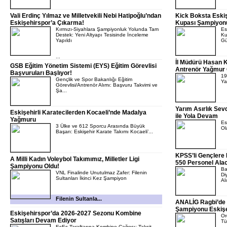
Vali Erdinç Yılmaz ve Milletvekili Nebi Hatipoğlu’ndan
Kick Boksta Eskiş
Eskişehirspor’a Çıkarma!
Kupası Şampiyon
Kırmızı-Siyahlara Şampiyonluk Yolunda Tam
Es
Destek: Yeni Altyapı Tesisinde İnceleme
Ku
Yapıldı
Gü
...
İl Müdürü Hasan K
GSB Eğitim Yönetim Sistemi (EYS) Eğitim Görevlisi
Antrenör Yağmur 
Başvuruları Başlıyor!
19
Gençlik ve Spor Bakanlığı Eğitim
Ya
Görevlisi/Antrenör Alımı: Başvuru Takvimi ve
Şa...
Yarım Asırlık Se
Eskişehirli Karatecilerden Kocaeli’nde Madalya
ile Yola Devam
Yağmuru
Es
3 Ülke ve 612 Sporcu Arasında Büyük
Ol
Başarı: Eskişehir Karate Takımı Kocaeli’...
KPSS’li Gençlere 
A Milli Kadın Voleybol Takımımız, Milletler Ligi
550 Personel Ala
Şampiyonu Oldu!
Ba
VNL Finalinde Unutulmaz Zafer: Filenin
Di
Sultanları İkinci Kez Şampiyon
Alı
Filenin Sultanla...
ANALİG Ragbi’de 
Şampiyonu Eskişe
Eskişehirspor’da 2026-2027 Sezonu Kombine
Or
Satışları Devam Ediyor
Tü
EsEs Taraftarına Kombine Çağrısı: Taksit