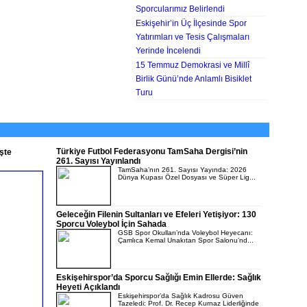
Sporcularımız Belirlendi
Eskişehir’in Üç İlçesinde Spor
Yatırımları ve Tesis Çalışmaları
Yerinde İncelendi
15 Temmuz Demokrasi ve Millî
Birlik Günü’nde Anlamlı Bisiklet
Turu
Türkiye Futbol Federasyonu TamSaha Dergisi’nin
şte
261. Sayısı Yayınlandı
TamSaha’nın 261. Sayısı Yayında: 2026
Dünya Kupası Özel Dosyası ve Süper Lig...
Geleceğin Filenin Sultanları ve Efeleri Yetişiyor: 130
Sporcu Voleybol İçin Sahada
GSB Spor Okulları’nda Voleybol Heyecanı:
Çamlıca Kemal Unakıtan Spor Salonu’nd...
Eskişehirspor’da Sporcu Sağlığı Emin Ellerde: Sağlık
Heyeti Açıklandı
Eskişehirspor’da Sağlık Kadrosu Güven
Tazeledi: Prof. Dr. Recep Kurnaz Liderliğinde