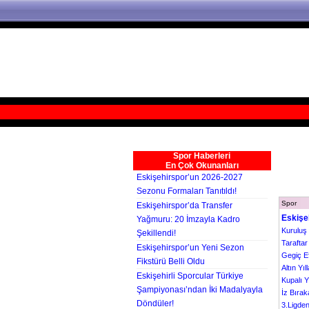
Spor Haberleri
En Çok Okunanları
Eskişehirspor’un 2026-2027
Sezonu Formaları Tanıtıldı!
Spor
Eskişehirspor’da Transfer
Eskişe
Yağmuru: 20 İmzayla Kadro
Kuruluş 
Şekillendi!
Tarafta
Eskişehirspor’un Yeni Sezon
Gegiç E
Fikstürü Belli Oldu
Altın Yıll
Eskişehirli Sporcular Türkiye
Kupalı Yı
Şampiyonası’ndan İki Madalyayla
İz Bırak
Döndüler!
3.Ligden