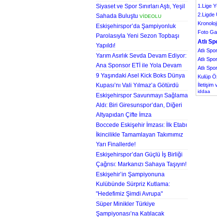
Siyaset ve Spor Sınırları Aştı, Yeşil
1.Lige Y
2.Ligde 
Sahada Buluştu
VİDEOLU
Kronoloj
Eskişehirspor’da Şampiyonluk
Foto Gal
Parolasıyla Yeni Sezon Topbaşı
Atlı S
Yapıldı!
Atlı Spo
Yarım Asırlık Sevda Devam Ediyor:
Atlı Spo
Ana Sponsor ETİ ile Yola Devam
Atlı Spo
9 Yaşındaki Asel Kick Boks Dünya
Kulüp Öz
Kupası’nı Vali Yılmaz’a Götürdü
İletişim
iddaa
Eskişehirspor Savunmayı Sağlama
Aldı: Biri Giresunspor’dan, Diğeri
Altyapıdan Çifte İmza
Boccede Eskişehir İmzası: İlk Etabı
İkincilikle Tamamlayan Takımımız
Yarı Finallerde!
Eskişehirspor’dan Güçlü İş Birliği
Çağrısı: Markanızı Sahaya Taşıyın!
Eskişehir’in Şampiyonuna
Kulübünde Sürpriz Kutlama:
"Hedefimiz Şimdi Avrupa"
Süper Minikler Türkiye
Şampiyonası’na Katılacak