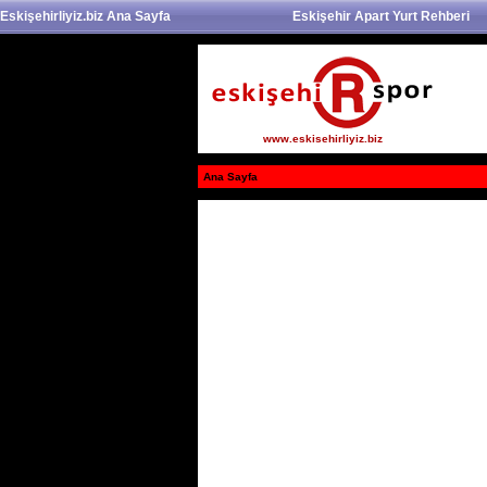
Eskişehirliyiz.biz Ana Sayfa
Eskişehir Apart Yurt Rehberi
www.eskisehirliyiz.biz
Ana Sayfa