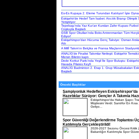
Es-Es Kupaya 2. Eleme Turundan Katılıyor! İşte Oynan
Eskişehir’de Hedef Tam İsabet: Atıcılık Branşı Olimpik 
Yetiştiriyor
Tepebaşı’nda Yaz Kur’an Kursları Zafer Kupası Futbol
Coşkuyla Başladı
GSB Spor Okulları’nda Boks Antrenmanları Tüm Hızıy
Ediyor!
Eskişehirspor’dan Hücuma Genç Takviye: Osman Arsla
Attı
A Millî Takım’ın Belçika ve Fransa Maçlarının Stadyumla
ANALİG’de Finalist Takımlar Netleşti: Eskişehir Temsilci
Mersin Biletini kaptı
Dede Korkut Parkı’nda Yeşil İle Spor Buluştu: Eskişehi
Havada Pilates Keyfi
ANALİG Badminton 2. Etap 1. Grup Müsabakaları Eski
Başladı
Önceki Başlıklar
Şampiyonluk Hedefleyen Eskişehirspor’da
Hazırlıklar Sürüyor: Gençler A Takımla Hazı
Eskişehirspor’da Hakan Şapcı Tra
Müjdesini Verdi: Santrfor En Kıs
Geliyo...
Spor Güvenliği Değerlendirme Toplantısı Ü
Katılımıyla Gerçekleştirildi!
2026-2027 Sezonu Öncesi Kritik Z
Bakanlığın Katılımıyla Spor Güven