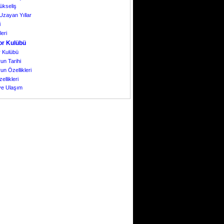
ükseliş
Uzayan Yıllar
i
eri
por Kulübü
r Kulübü
run Tarihi
run Özellikleri
ellikleri
 ve Ulaşım