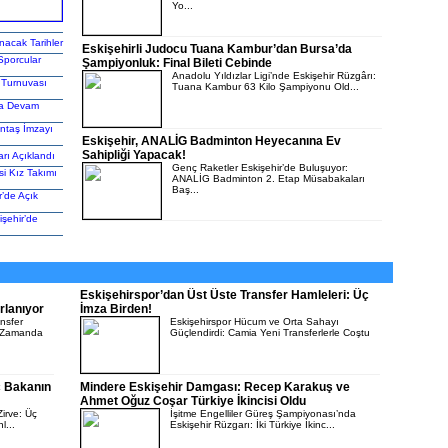
Yo...
acak Tarihler
Eskişehirli Judocu Tuana Kambur’dan Bursa’da
Sporcular
Şampiyonluk: Final Bileti Cebinde
Anadolu Yıldızlar Ligi’nde Eskişehir Rüzgârı:
 Turnuvası
Tuana Kambur 63 Kilo Şampiyonu Old...
la Devam
ntaş İmzayı
Eskişehir, ANALİG Badminton Heyecanına Ev
Sahipliği Yapacak!
rı Açıklandı
Genç Raketler Eskişehir’de Buluşuyor:
si Kız Takımı
ANALİG Badminton 2. Etap Müsabakaları
Baş...
r’de Açık
şehir’de
Eskişehirspor’dan Üst Üste Transfer Hamleleri: Üç
rlanıyor
İmza Birden!
nsfer
Eskişehirspor Hücum ve Orta Sahayı
a Zamanda
Güçlendirdi: Camia Yeni Transferlerle Coştu
ç Bakanın
Mindere Eskişehir Damgası: Recep Karakuş ve
Ahmet Oğuz Coşar Türkiye İkincisi Oldu
irve: Üç
İşitme Engelliler Güreş Şampiyonası’nda
l...
Eskişehir Rüzgarı: İki Türkiye İkinc...