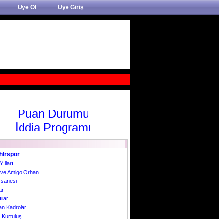
Üye Ol
Üye Giriş
Puan Durumu
İddia Programı
hirspor
Yılları
r ve Amigo Orhan
fsanesi
ar
llar
an Kadrolar
 Kurtuluş