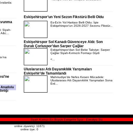
Sıralarda:
Eskişehirspor’un Yeni Sezon Fikstürü Belli Oldu
Savunma
Es-Es’in Yol Haritası Belli Oldu: İşte
Eskişehirspor’un 2026-2027 Sezonu Fikstür...
: Siyah-
 A&c...
Eskişehirspor Sol Kanadı Güvenceye Aldı: Son
Durak Çorluspor’dan Sarper Çağlar
Eskişehirspor’dan Sol Beke Takviye: Sarper
Çağlar Siyah-Kırmızılı Formayı Giydi
sı’na
<...
Uluslararası Atlı Dayanıklılık Yarışmaları
Eskişehir’de Tamamlandı
esi’ne
Mahmudiye’de Nefes Kesen Mücadele:
Uluslararası Atlı Dayanıklılık Yarışmaları Sona
Erd...
l Anadolu
irliği
Siyah Kırmızı En Büyük Eskişehir Spor - Esesliyiz Biz
online ziyaretçi: 11671
online üye: 0