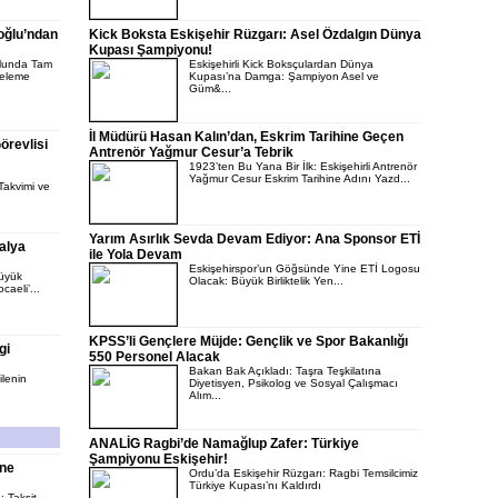
poğlu’ndan
Kick Boksta Eskişehir Rüzgarı: Asel Özdalgın Dünya
Kupası Şampiyonu!
olunda Tam
Eskişehirli Kick Boksçulardan Dünya
celeme
Kupası’na Damga: Şampiyon Asel ve
Güm&...
İl Müdürü Hasan Kalın’dan, Eskrim Tarihine Geçen
örevlisi
Antrenör Yağmur Cesur’a Tebrik
1923’ten Bu Yana Bir İlk: Eskişehirli Antrenör
Yağmur Cesur Eskrim Tarihine Adını Yazd...
Takvimi ve
Yarım Asırlık Sevda Devam Ediyor: Ana Sponsor ETİ
alya
ile Yola Devam
Eskişehirspor’un Göğsünde Yine ETİ Logosu
üyük
Olacak: Büyük Birliktelik Yen...
aeli’...
KPSS’li Gençlere Müjde: Gençlik ve Spor Bakanlığı
gi
550 Personel Alacak
Bakan Bak Açıkladı: Taşra Teşkilatına
lenin
Diyetisyen, Psikolog ve Sosyal Çalışmacı
Alım...
ANALİG Ragbi’de Namağlup Zafer: Türkiye
Şampiyonu Eskişehir!
ne
Ordu’da Eskişehir Rüzgarı: Ragbi Temsilcimiz
Türkiye Kupası’nı Kaldırdı
 Taksit