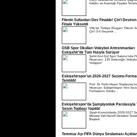
İmkânı ve Avantajlı Fiyatlar Temmuz
Filenin Sultanları Dev Finalde! Çin’i Deviren 
Finale Yükseldi
VNL’de Türkiye Rüzgarı: Filenin Su
Çin’i 3-0 Geçerek ...
GSB Spor Okulları Voleybol Antrenmanları
Eskişehir’de Tüm Hızıyla Sürüyor
Şehit Anıl Gül Spor Salonu’nda Fi
Heyecanı: 135 Geleceğin Voleyb
Yetişiyor!
Eskişehirspor’un 2026-2027 Sezonu Formal
Tanıtıldı!
Prof. Dr. Fethi Heper Stadyumu’n
Heyecan: Eskişehirspor Yeni Sez
Formalarını Gör&u...
Eskişehirspor’da Şampiyonluk Parolasıyla 
Sezon Topbaşı Yapıldı!
Siyah-Kırmızılılarda 2026-2027 
Mesaisi Vali Hanefi Demirkol Tesisl
Başladı
Temmuz Ayı FIFA Dünya Sıralaması Açıklan