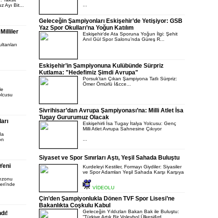
...
 Ayı Bit...
Geleceğin Şampiyonları Eskişehir’de Yetişiyor: GSB
Yaz Spor Okulları’na Yoğun Katılım
Milliler
Eskişehir’de Ata Sporuna Yoğun İlgi: Şehit
Anıl Gül Spor Salonu’nda Güreş R...
ltanları
Eskişehir’in Şampiyonuna Kulübünde Sürpriz
Kutlama: "Hedefimiz Şimdi Avrupa"
Porsuk’tan Çıkan Şampiyona Tatlı Sürpriz:
Ömer Ömürlü İ&cce...
le
olcusu
Sivrihisar’dan Avrupa Şampiyonası’na: Milli Atlet İsa
Tugay Gururumuz Olacak
arı
Eskişehirli İsa Tugay İtalya Yolcusu: Genç
Milli Atlet Avrupa Sahnesine Çıkıyor
da
...
on
Siyaset ve Spor Sınırları Aştı, Yeşil Sahada Buluştu
Yeni
Kurdeleyi Kestiler, Formayı Giydiler: Siyasiler
ve Spor Adamları Yeşil Sahada Karşı Karşıya
Sezonu
eri’nde
VİDEOLU
Çin’den Şampiyonlukla Dönen TVF Spor Lisesi’ne
Bakanlıkta Coşkulu Kabul
Geleceğin Yıldızları Bakan Bak ile Buluştu:
dı!
“Türkiye Artık Bir Voleybol Ülkesi&rd...