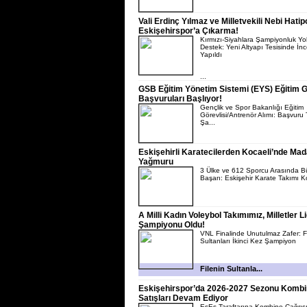
Vali Erdinç Yılmaz ve Milletvekili Nebi Hati
Eskişehirspor’a Çıkarma!
Kırmızı-Siyahlara Şampiyonluk Y
Destek: Yeni Altyapı Tesisinde İn
Yapıldı
...
GSB Eğitim Yönetim Sistemi (EYS) Eğitim G
Başvuruları Başlıyor!
Gençlik ve Spor Bakanlığı Eğitim
Görevlisi/Antrenör Alımı: Başvuru 
Şa...
Eskişehirli Karatecilerden Kocaeli’nde Mad
Yağmuru
3 Ülke ve 612 Sporcu Arasında B
Başarı: Eskişehir Karate Takımı Koc
A Milli Kadın Voleybol Takımımız, Milletler Li
Şampiyonu Oldu!
VNL Finalinde Unutulmaz Zafer: Fi
Sultanları İkinci Kez Şampiyon
Filenin Sultanla...
Eskişehirspor’da 2026-2027 Sezonu Kombi
Satışları Devam Ediyor
EsEs Taraftarına Kombine Çağrısı: