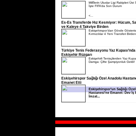
Millîlerin Uluslar Ligi Rakipleri Üst 
İşte FIFA’da Son Durum
<...
Es-Es Transferde Hız Kesmiyor: Hücum, 
ve Kaleye 4 Takviye Birden
Eskişehirspor’dan Gövde Gösterisi
Kırmızılılar 4 Yeni Transferi Birden
Türkiye Tenis Federasyonu Yaz Kupası’nda
Eskişehir Rüzgarı
Eskişehirli Tenisçilerden Yaz Kupa
Damga: Çifte Şampiyonluk Geldi!
Eskişehirspor Sağlığı Özel Anadolu Hastan
Emanet Etti
Eskişehirspor’un Sağlığı Öze
Hastanesi’ne Emanet: Dev İş B
İmzal...