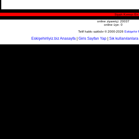
Siyah Kırmızı En 
online ziyaretçi: 20037
online üye: 0
Telif hakkı saklıdır © 2000-2026
Eskişehir
Eskişehirliyiz.biz Anasayfa
|
Giris Sayfan Yap
|
Sık kullanılanlara