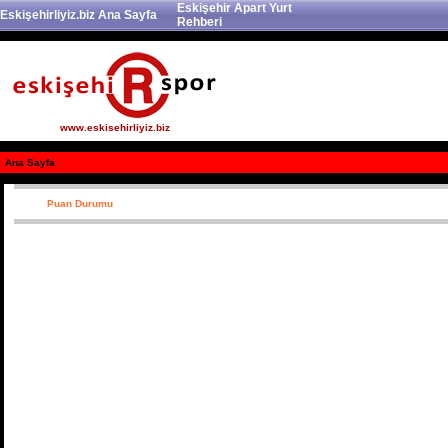
Eskişehir Apart Yurt
Eskişehirliyiz.biz Ana Sayfa
Rehberi
www.eskisehirliyiz.biz
Ana Sayfa
Puan Durumu